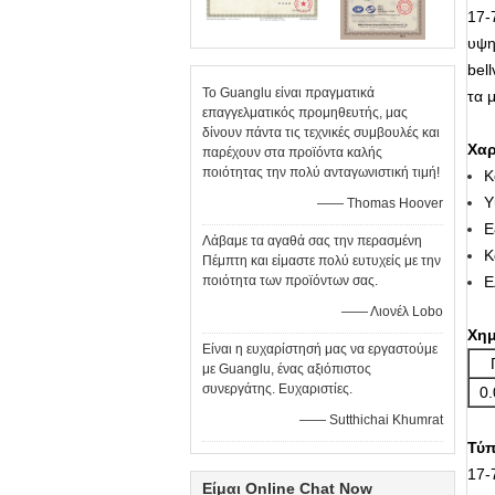
17-
υψη
bellv
Το Guanglu είναι πραγματικά
τα 
επαγγελματικός προμηθευτής, μας
δίνουν πάντα τις τεχνικές συμβουλές και
Χαρ
παρέχουν στα προϊόντα καλής
ποιότητας την πολύ ανταγωνιστική τιμή!
Κ
Υ
—— Thomas Hoover
Ε
Λάβαμε τα αγαθά σας την περασμένη
Κ
Πέμπτη και είμαστε πολύ ευτυχείς με την
ποιότητα των προϊόντων σας.
Ε
—— Λιονέλ Lobo
Χημ
Είναι η ευχαρίστησή μας να εργαστούμε
με Guanglu, ένας αξιόπιστος
συνεργάτης. Ευχαριστίες.
0.
—— Sutthichai Khumrat
Τύπ
17-
Είμαι Online Chat Now