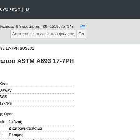
ε σε επαφή με
Πωλήσεις & Υποστήριξη：
86--15190257143
Go
A693 17-7PH SUS631
ίδωτου ASTM A693 17-7PH
Κίνα
Daway
SGS
17-7PH
ς Όροι:
min:
1 τόνος
Διαπραγματεύσιμα
ς:
Πλόιμος