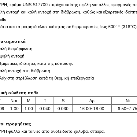
7PH, κράμα UNS S17700 παρέχει επίσης οφέλη για άλλες εφαρμογές π
λή αντοχή και καλή αντοχή στη διάβρωση, καθώς και εξαιρετικές ιδιότητ
ille,
μάτια και τα μετρητά ελαστικότητας σε θερμοκρασίες έως 600°F (316°C)
ακτηριστικά
αλή διαμόρφωση
ψηλή αντοχή
ξαιρετικές ιδιότητες κατά της κόπωσης
αλή αντοχή στη διάβρωση
λάχιστη στρέβλωση κατά τη θερμική επεξεργασία
ική σύνθεση σε %
Γ
Ναι.
Μ
Π
S
Αρ
Νι
09
1.00
1.00
0.040
0.030
16.00~18.00
6.50~7.7
οι προμήθειας
7PH φύλλα και ταινίες από ανοξείδωτο χάλυβα, σπείρα.