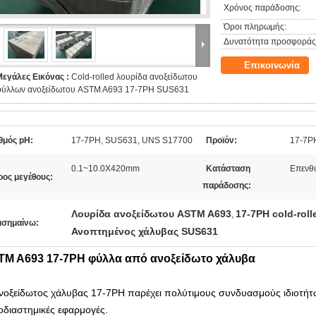
Χρόνος παράδοσης:
Όροι πληρωμής:
Δυνατότητα προσφοράς
Επικοινωνία
Μεγάλες Εικόνας :
Cold-rolled λουρίδα ανοξείδωτου
φύλλων ανοξείδωτου ASTM A693 17-7PH SUS631
θμός pH:
17-7PH, SUS631, UNS S17700
Προϊόν:
17-7PH
0.1~10.0X420mm
Κατάσταση
Επενθ
ρος μεγέθους:
παράδοσης:
Λουρίδα ανοξείδωτου ASTM A693
17-7PH cold-rol
,
ισημαίνω:
Ανοπτημένος χάλυβας SUS631
TM A693 17-7PH φύλλα από ανοξείδωτο χάλυβα
νοξείδωτος χάλυβας 17-7PH παρέχει πολύτιμους συνδυασμούς ιδιοτήτων 
οδιαστημικές εφαρμογές.