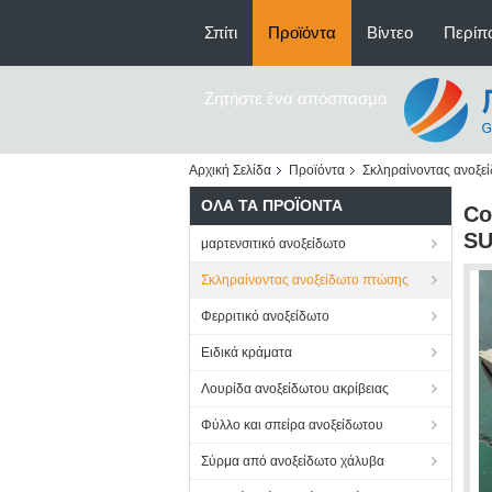
Σπίτι
Προϊόντα
Βίντεο
Περίπο
Ζητήστε ένα απόσπασμα
Αρχική Σελίδα
Προϊόντα
Σκληραίνοντας ανοξε
ΌΛΑ ΤΑ ΠΡΟΪΌΝΤΑ
Co
SU
μαρτενσιτικό ανοξείδωτο
Σκληραίνοντας ανοξείδωτο πτώσης
Φερριτικό ανοξείδωτο
Ειδικά κράματα
Λουρίδα ανοξείδωτου ακρίβειας
Φύλλο και σπείρα ανοξείδωτου
Σύρμα από ανοξείδωτο χάλυβα