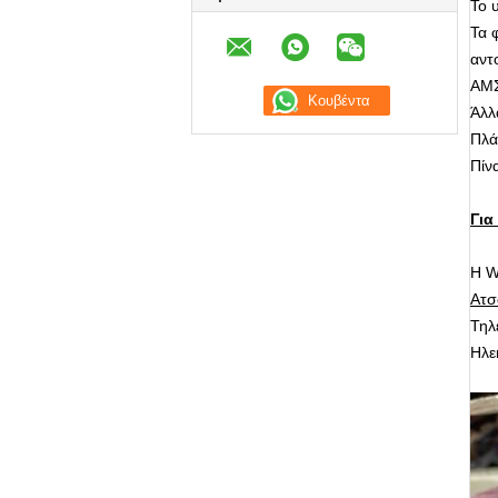
Το 
Τα 
αντ
ΑΜΣ
Άλλ
Πλά
Πίνα
Για
Η W
Ατσ
Τηλ
Ηλε