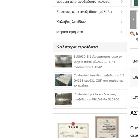
γραμμή από ανοξείδωτο χάλυβα
Σωλήνας από ανοξείδωτο χάλυβα
Χάλυβας λεπίδων
ιατρικά κράματα
Καλύτερα προϊόντα
SUS630 EN ελασματοποιημένο εν
Βα
ψυχρώ πιάτο φύλλων 17-4PH
ανοξείδωτου 1,4542
Cold-rolled λουρίδα ανοξείδωτου JIS
Εύ
G4313 sus631-CSP στη σπείρα για
τις ανοίξεις
Cold-rolled φύλλα και λουρίδες
Επ
ανοξείδωτου PH15-7Mo S15700
ΑΣ
Ο α
αερ