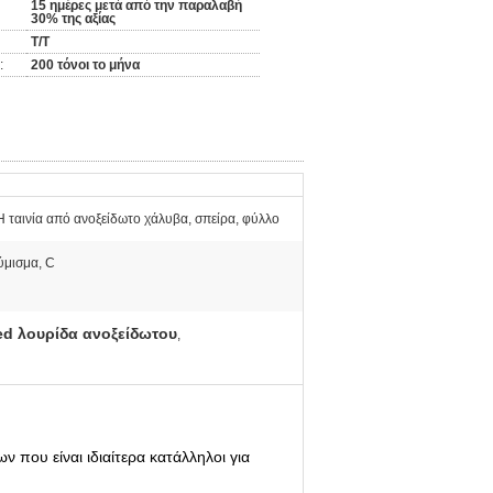
15 ημέρες μετά από την παραλαβή
30% της αξίας
T/T
:
200 τόνοι το μήνα
 ταινία από ανοξείδωτο χάλυβα, σπείρα, φύλλο
ύμισμα, C
led λουρίδα ανοξείδωτου
,
που είναι ιδιαίτερα κατάλληλοι για