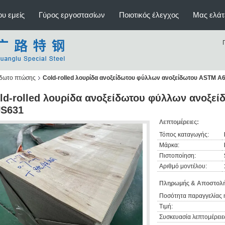
υ εμείς
Γύρος εργοστασίων
Ποιοτικός έλεγχος
Μας ελάτ
ίδωτο πτώσης
Cold-rolled λουρίδα ανοξείδωτου φύλλων ανοξείδωτου ASTM 
ld-rolled λουρίδα ανοξείδωτου φύλλων ανοξε
S631
Λεπτομέρειες:
Τόπος καταγωγής:
Μάρκα:
Πιστοποίηση:
Αριθμό μοντέλου:
Πληρωμής & Αποστολή
Ποσότητα παραγγελίας 
Τιμή:
Συσκευασία λεπτομέρειε