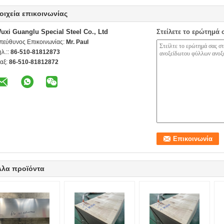
οιχεία επικοινωνίας
uxi Guanglu Special Steel Co., Ltd
Στείλετε το ερώτημά 
πεύθυνος Επικοινωνίας:
Mr. Paul
ηλ.::
86-510-81812873
αξ:
86-510-81812872
λλα προϊόντα