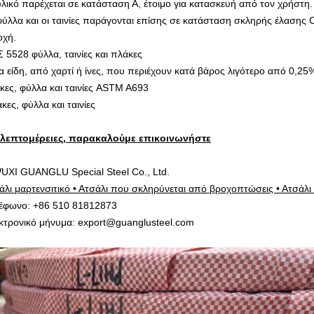
υλικό παρέχεται σε κατάσταση Α, έτοιμο για κατασκευή από τον χρήστη.
φύλλα και οι ταινίες παράγονται επίσης σε κατάσταση σκληρής έλασης 
οχή.
 5528 φύλλα, ταινίες και πλάκες
α είδη, από χαρτί ή ίνες, που περιέχουν κατά βάρος λιγότερο από 0,2
κες, φύλλα και ταινίες ASTM A693
κες, φύλλα και ταινίες
 λεπτομέρειες, παρακαλούμε επικοινωνήστε
UXI GUANGLU Special Steel Co., Ltd.
άλι μαρτενσιτικό • Ατσάλι που σκληρύνεται από βροχοπτώσεις • Ατσάλι 
έφωνο: +86 510 81812873
κτρονικό μήνυμα: export@guanglusteel.com