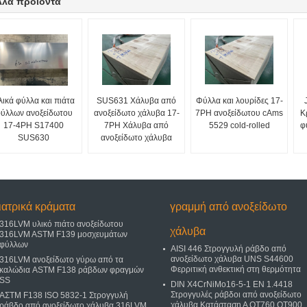
λλα προϊόντα
λικά φύλλα και πιάτα
SUS631 Χάλυβα από
Φύλλα και λουρίδες 17-
ύλλων ανοξείδωτου
ανοξείδωτο χάλυβα 17-
7PH ανοξείδωτου cAms
Κ
17-4PH S17400
7PH Χάλυβα από
5529 cold-rolled
φ
SUS630
ανοξείδωτο χάλυβα
ιατρικά κράματα
γραμμή από ανοξείδωτο
316LVM υλικό πιάτο ανοξείδωτου
χάλυβα
316LVM ASTM F139 μοσχευμάτων
φύλλων
AISI 446 Στρογγυλή ράβδο από
ανοξείδωτο χάλυβα UNS S44600
316LVM ανοξείδωτο γύρω από τα
Φερριτική ανθεκτική στη θερμότητα
καλώδια ASTM F138 ράβδων φραγμών
SS
DIN X4CrNiMo16-5-1 EN 1.4418
Στρογγυλές ράβδοι από ανοξείδωτο
ΑΣTM F138 ISO 5832-1 Στρογγυλή
χάλυβα Κατάσταση Α QT760 QT900
ράβδο από ανοξείδωτο χάλυβα 316LVM