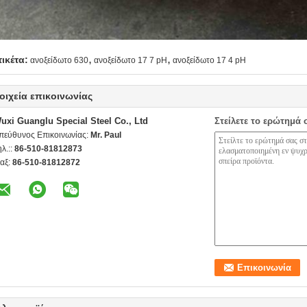
,
,
τικέτα:
ανοξείδωτο 630
ανοξείδωτο 17 7 pH
ανοξείδωτο 17 4 pH
οιχεία επικοινωνίας
uxi Guanglu Special Steel Co., Ltd
Στείλετε το ερώτημά 
πεύθυνος Επικοινωνίας:
Mr. Paul
ηλ.::
86-510-81812873
αξ:
86-510-81812872