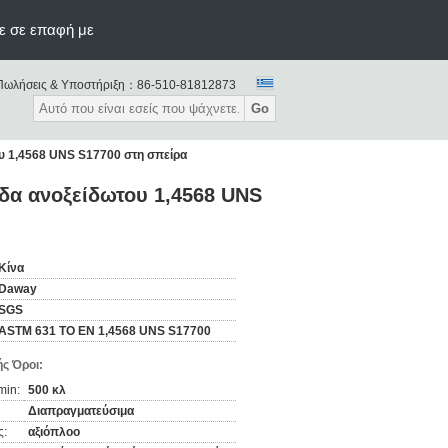
ε σε επαφή με
Πωλήσεις & Υποστήριξη：
86-510-81812873
Go
υ 1,4568 UNS S17700 στη σπείρα
δα ανοξείδωτου 1,4568 UNS
Κίνα
Daway
SGS
ASTM 631 ΤΟ EN 1,4568 UNS S17700
ς Όροι:
min:
500 κλ
Διαπραγματεύσιμα
ς:
αξιόπλοο