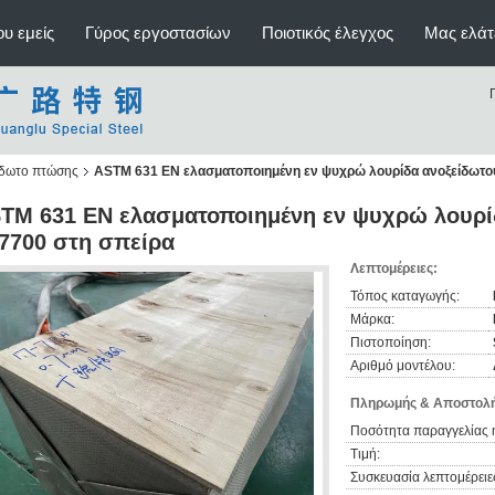
υ εμείς
Γύρος εργοστασίων
Ποιοτικός έλεγχος
Μας ελάτ
ίδωτο πτώσης
ASTM 631 EN ελασματοποιημένη εν ψυχρώ λουρίδα ανοξείδωτο
TM 631 EN ελασματοποιημένη εν ψυχρώ λουρί
7700 στη σπείρα
Λεπτομέρειες:
Τόπος καταγωγής:
Μάρκα:
Πιστοποίηση:
Αριθμό μοντέλου:
Πληρωμής & Αποστολή
Ποσότητα παραγγελίας 
Τιμή:
Συσκευασία λεπτομέρειε