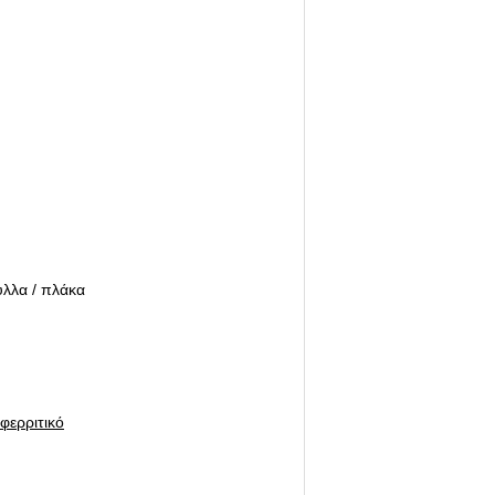
ύλλα / πλάκα
φερριτικό