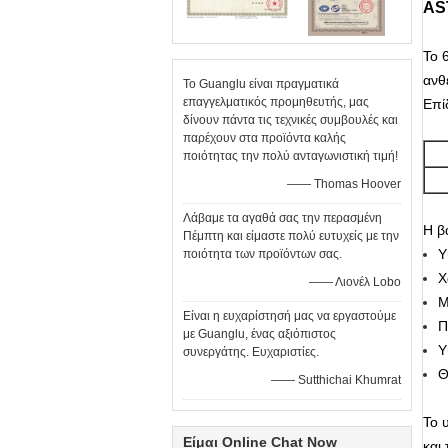
AS
Το 
ανθ
Το Guanglu είναι πραγματικά
επαγγελματικός προμηθευτής, μας
Επί
δίνουν πάντα τις τεχνικές συμβουλές και
παρέχουν στα προϊόντα καλής
ποιότητας την πολύ ανταγωνιστική τιμή!
—— Thomas Hoover
Λάβαμε τα αγαθά σας την περασμένη
Η β
Πέμπτη και είμαστε πολύ ευτυχείς με την
Υ
ποιότητα των προϊόντων σας.
Χ
—— Λιονέλ Lobo
Μ
Είναι η ευχαρίστησή μας να εργαστούμε
Π
με Guanglu, ένας αξιόπιστος
Υ
συνεργάτης. Ευχαριστίες.
Θ
—— Sutthichai Khumrat
Το 
Είμαι Online Chat Now
και 