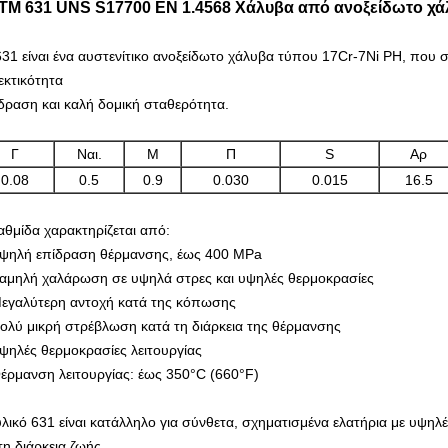
TM 631 UNS S17700 EN 1.4568 Χάλυβα από ανοξείδωτο χά
631 είναι ένα αυστενίτικο ανοξείδωτο χάλυβα τύπου 17Cr-7Ni PH, που 
εκτικότητα
δραση και καλή δομική σταθερότητα.
Γ
Ναι.
Μ
Π
S
Αρ
0.08
0.5
0.9
0.030
0.015
16.5
αθμίδα χαρακτηρίζεται από:
ψηλή επίδραση θέρμανσης, έως 400 MPa
αμηλή χαλάρωση σε υψηλά στρες και υψηλές θερμοκρασίες
εγαλύτερη αντοχή κατά της κόπωσης
ολύ μικρή στρέβλωση κατά τη διάρκεια της θέρμανσης
ψηλές θερμοκρασίες λειτουργίας
έρμανση λειτουργίας: έως 350°C (660°F)
υλικό 631 είναι κατάλληλο για σύνθετα, σχηματισμένα ελατήρια με υψηλέ
τη διάρκεια ζωής.