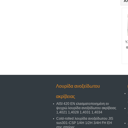
Ά
Υ
φ
Λουρίδα ανοξείδωτου
ακρίβειας
AISI 420 EN ελασματοποιημένη εν
ψυχρώ λουρίδα ανοξείδωτου ακρίβειας
1,4021 1,4028 1,4031 1,4034
Cold-rolled λουρίδα ανοξείδωτου JIS
sus301-CSP 1/4H 1/2H 3/4H FH EH
στις σπείρες