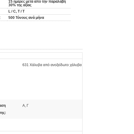
15 ημέρες μετά από την παραλαβή
30% της αξίας
L / C, T / T
:
500 Τόνους ανά μήνα
631 Χάλυβα από ανοξείδωτο χάλυβα
αση
Α, Γ
ης: