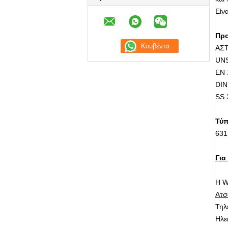
Είν
Προ
ΑΣ
UNS
EN 
DIN
SS 
Τύπ
631
Για
Η W
Ατσ
Τηλ
Ηλε