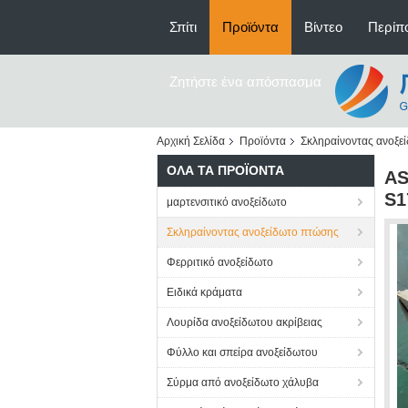
Σπίτι
Προϊόντα
Βίντεο
Περίπο
Ζητήστε ένα απόσπασμα
Αρχική Σελίδα
Προϊόντα
Σκληραίνοντας ανοξε
ΌΛΑ ΤΑ ΠΡΟΪΌΝΤΑ
AS
S1
μαρτενσιτικό ανοξείδωτο
Σκληραίνοντας ανοξείδωτο πτώσης
Φερριτικό ανοξείδωτο
Ειδικά κράματα
Λουρίδα ανοξείδωτου ακρίβειας
Φύλλο και σπείρα ανοξείδωτου
Σύρμα από ανοξείδωτο χάλυβα