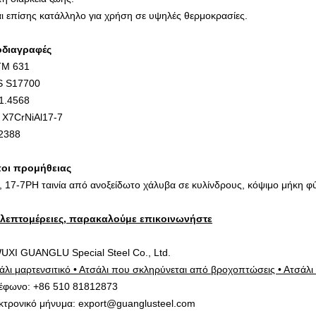
αι επίσης κατάλληλο για χρήση σε υψηλές θερμοκρασίες.
διαγραφές
TM 631
 S17700
1.4568
 X7CrNiAl17-7
2388
οι προμήθειας
, 17-7PH ταινία από ανοξείδωτο χάλυβα σε κυλίνδρους, κόψιμο μήκη φ
 λεπτομέρειες, παρακαλούμε επικοινωνήστε
UXI GUANGLU Special Steel Co., Ltd.
άλι μαρτενσιτικό • Ατσάλι που σκληρύνεται από βροχοπτώσεις • Ατσάλι 
έφωνο: +86 510 81812873
κτρονικό μήνυμα: export@guanglusteel.com