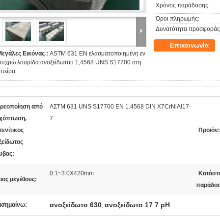
Χρόνος παράδοσης:
Όροι πληρωμής:
Δυνατότητα προσφοράς
Επικοινωνία
Μεγάλες Εικόνας :
ASTM 631 EN ελασματοποιημένη εν
ψυχρώ λουρίδα ανοξείδωτου 1,4568 UNS S17700 στη
σπείρα
ερεοποίηση από
ΑΣTM 631 UNS S17700 EN 1.4568 DIN X7CrNiAl17-
χόπτωση,
7
τενίτικος
Προϊόν:
ξείδωτος
υβας:
0.1~3.0X420mm
Κατάστ
ρος μεγέθους:
παράδοσ
ανοξείδωτο 630
ανοξείδωτο 17 7 pH
ισημαίνω:
,