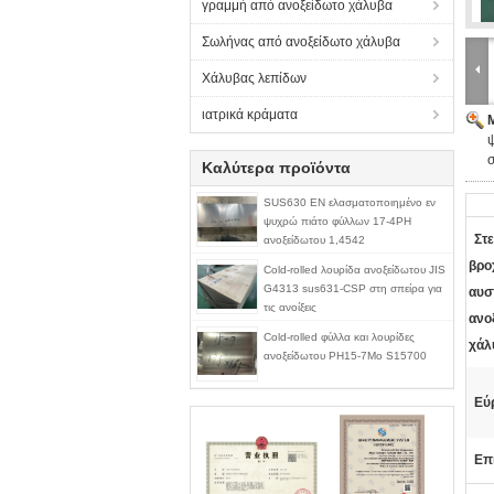
γραμμή από ανοξείδωτο χάλυβα
Σωλήνας από ανοξείδωτο χάλυβα
Χάλυβας λεπίδων
ιατρικά κράματα
Καλύτερα προϊόντα
SUS630 EN ελασματοποιημένο εν
ψυχρώ πιάτο φύλλων 17-4PH
Στ
ανοξείδωτου 1,4542
βρο
Cold-rolled λουρίδα ανοξείδωτου JIS
G4313 sus631-CSP στη σπείρα για
αυσ
τις ανοίξεις
ανο
Cold-rolled φύλλα και λουρίδες
χάλ
ανοξείδωτου PH15-7Mo S15700
Εύ
Επ