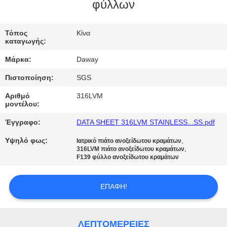
φύλλων
ΠΟΙΟΤΙΚΌΣ
ΈΛΕΓΧΟΣ
Τόπος
Κίνα
καταγωγής:
Μάρκα:
Daway
ΜΑΣ
Πιστοποίηση:
SGS
ΕΛΆΤΕ
Αριθμό
316LVM
ΣΕ
μοντέλου:
ΕΠΑΦΉ
Έγγραφο:
DATA SHEET 316LVM STAINLESS...SS.pdf
ΜΕ
Υψηλό φως:
,
Ιατρικό πιάτο ανοξείδωτου κραμάτων
,
316LVM πιάτο ανοξείδωτου κραμάτων
F139 φύλλο ανοξείδωτου κραμάτων
ΖΗΤΉΣΤΕ
ΈΝΑ
ΕΠΑΦΉ!
ΑΠΌΣΠΑΣΜΑ
ΛΕΠΤΟΜΈΡΕΙΕΣ