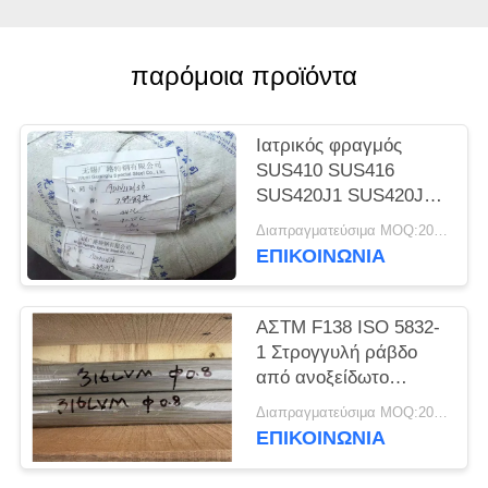
SITEMAP
παρόμοια προϊόντα
PRIVACY
POLICY
Ιατρικός φραγμός
SUS410 SUS416
SUS420J1 SUS420J2
SUS440C καλωδίων
Διαπραγματεύσιμα MOQ:200 ΚΛ
ανοξείδωτου
ΕΠΙΚΟΙΝΩΝΊΑ
ΑΣTM F138 ISO 5832-
1 Στρογγυλή ράβδο
από ανοξείδωτο
χάλυβα 316LVM UNS
Διαπραγματεύσιμα MOQ:200 κιλά
S31673 EN 1.4441
ΕΠΙΚΟΙΝΩΝΊΑ