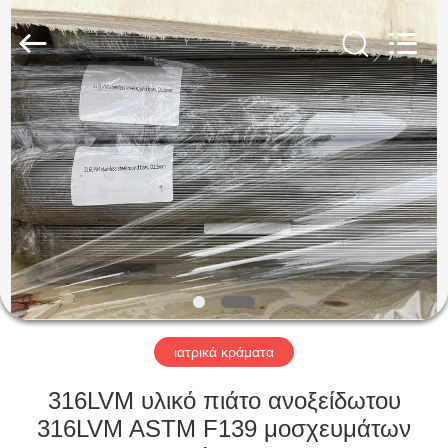
Guanglu
Special
Steel
Co.,
Ltd.
All
Rights
Reserved.
ΣΠΊΤΙ
ΠΡΟΪΌΝΤΑ
ΒΊΝΤΕΟ
ΠΕΡΊΠΟΥ
ΕΜΕΊΣ
ιατρικά κράματα
ΓΎΡΟΣ
316LVM υλικό πιάτο ανοξείδωτου
ΕΡΓΟΣΤΑΣΊΩΝ
316LVM ASTM F139 μοσχευμάτων