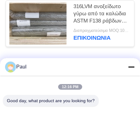
316LVM ανοξείδωτο
γύρω από τα καλώδια
ASTM F138 ράβδων
φραγμών SS
Διαπραγματεύσιμα MOQ:100 κιλά
ΕΠΙΚΟΙΝΩΝΊΑ
Λαϊκή κατηγορία
Όλα
Paul
μαρτενσιτικό
Σκληραίνοντας
12:16 PM
ανοξείδωτο
ανοξείδωτο πτώσης
Good day, what product are you looking for?
Φερριτικό
Ειδικά κράματα
ανοξείδωτο
Λουρίδα ανοξείδωτου
Φύλλο και σπείρα