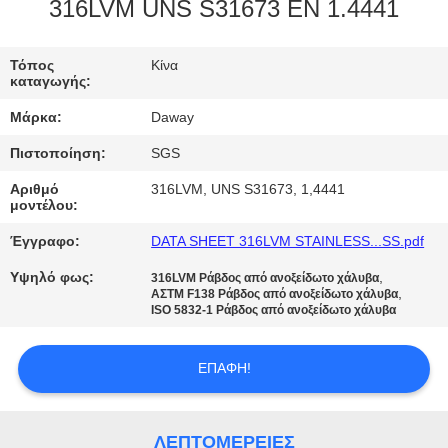
316LVM UNS S31673 EN 1.4441
ΠΟΙΟΤΙΚΌΣ
ΈΛΕΓΧΟΣ
Τόπος
Κίνα
καταγωγής:
Μάρκα:
Daway
ΜΑΣ
Πιστοποίηση:
SGS
ΕΛΆΤΕ
Αριθμό
316LVM, UNS S31673, 1,4441
ΣΕ
μοντέλου:
ΕΠΑΦΉ
Έγγραφο:
DATA SHEET 316LVM STAINLESS...SS.pdf
ΜΕ
Υψηλό φως:
,
316LVM Ράβδος από ανοξείδωτο χάλυβα
,
ΑΣΤΜ F138 Ράβδος από ανοξείδωτο χάλυβα
ISO 5832-1 Ράβδος από ανοξείδωτο χάλυβα
ΖΗΤΉΣΤΕ
ΈΝΑ
ΕΠΑΦΉ!
ΑΠΌΣΠΑΣΜΑ
ΛΕΠΤΟΜΈΡΕΙΕΣ