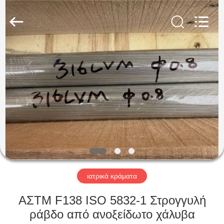
Guanglu
Special
Steel
Co.,
Ltd.
All
Rights
Reserved.
ΣΠΊΤΙ
ΠΡΟΪΌΝΤΑ
ΒΊΝΤΕΟ
ΠΕΡΊΠΟΥ
ΕΜΕΊΣ
ιατρικά κράματα
ΓΎΡΟΣ
ΑΣTM F138 ISO 5832-1 Στρογγυλή
ΕΡΓΟΣΤΑΣΊΩΝ
ράβδο από ανοξείδωτο χάλυβα