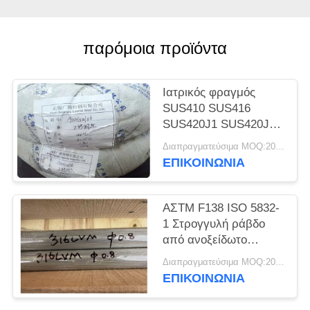
SITEMAP
παρόμοια προϊόντα
PRIVACY
POLICY
Ιατρικός φραγμός
SUS410 SUS416
SUS420J1 SUS420J2
SUS440C καλωδίων
Διαπραγματεύσιμα MOQ:200 ΚΛ
ανοξείδωτου
ΕΠΙΚΟΙΝΩΝΊΑ
ΑΣTM F138 ISO 5832-
1 Στρογγυλή ράβδο
από ανοξείδωτο
χάλυβα 316LVM UNS
Διαπραγματεύσιμα MOQ:200 κιλά
S31673 EN 1.4441
ΕΠΙΚΟΙΝΩΝΊΑ