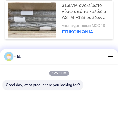
316LVM ανοξείδωτο
γύρω από τα καλώδια
ASTM F138 ράβδων
φραγμών SS
Διαπραγματεύσιμα MOQ:100 κιλά
ΕΠΙΚΟΙΝΩΝΊΑ
Λαϊκή κατηγορία
Όλα
Paul
μαρτενσιτικό
Σκληραίνοντας
12:29 PM
ανοξείδωτο
ανοξείδωτο πτώσης
Good day, what product are you looking for?
Φερριτικό
Ειδικά κράματα
ανοξείδωτο
Λουρίδα ανοξείδωτου
Φύλλο και σπείρα