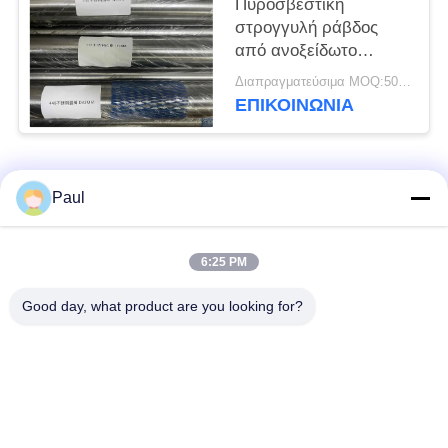
Πυροσβεστική
στρογγυλή ράβδος
από ανοξείδωτο
χάλυβα
Διαπραγματεύσιμα MOQ:500 χιλιοστά
ΕΠΙΚΟΙΝΩΝΊΑ
Λαϊκή κατηγορία
Όλα
Paul
μαρτενσιτικό
Σκληραίνοντας
6:25 PM
ανοξείδωτο
ανοξείδωτο πτώσης
Good day, what product are you looking for?
Φερριτικό
Ειδικά κράματα
ανοξείδωτο
Λουρίδα ανοξείδωτου
Φύλλο και σπείρα
ακρίβειας
ανοξείδωτου