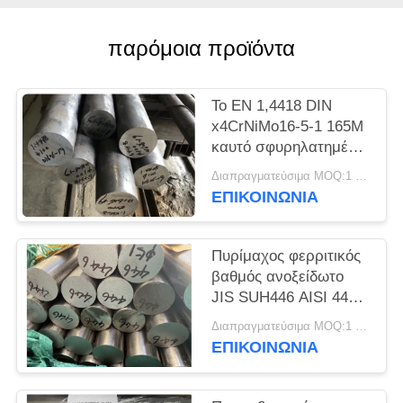
SITEMAP
παρόμοια προϊόντα
PRIVACY
POLICY
Το EN 1,4418 DIN
x4CrNiMo16-5-1 165M
καυτό σφυρηλατημένο
ανοξείδωτο γύρω από
Διαπραγματεύσιμα MOQ:1 τόνος
το φραγμό
ΕΠΙΚΟΙΝΩΝΊΑ
Πυρίμαχος φερριτικός
βαθμός ανοξείδωτο
JIS SUH446 AISI 446
γύρω από τους
Διαπραγματεύσιμα MOQ:1 τόνος
φραγμούς
ΕΠΙΚΟΙΝΩΝΊΑ