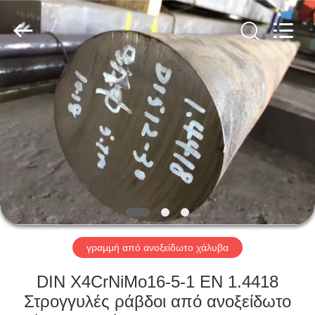
Guanglu
Special
Steel
Co.,
Ltd.
All
Rights
Reserved.
ΣΠΊΤΙ
ΠΡΟΪΌΝΤΑ
ΒΊΝΤΕΟ
ΠΕΡΊΠΟΥ
ΕΜΕΊΣ
γραμμή από ανοξείδωτο χάλυβα
ΓΎΡΟΣ
DIN X4CrNiMo16-5-1 EN 1.4418
ΕΡΓΟΣΤΑΣΊΩΝ
Στρογγυλές ράβδοι από ανοξείδωτο