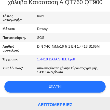
χάλυβα Κατάσταση Α QT760 QT900
ΠΟΙΟΤΙΚΌΣ
ΈΛΕΓΧΟΣ
Τόπος
Κίνα
καταγωγής:
Μάρκα:
Daway
ΜΑΣ
Πιστοποίηση:
SGS
ΕΛΆΤΕ
Αριθμό
DIN X4CrNiMo16-5-1 EN 1.4418 S165M
ΣΕ
μοντέλου:
ΕΠΑΦΉ
Έγγραφο:
1.4418 DATA SHEET.pdf
ΜΕ
Υψηλό φως:
,
από ανοξείδωτο χάλυβα Γύρου της γραμμής
1.4313 ανοξείδωτο
ΖΗΤΉΣΤΕ
ΕΠΑΦΉ!
ΈΝΑ
ΑΠΌΣΠΑΣΜΑ
ΛΕΠΤΟΜΈΡΕΙΕΣ