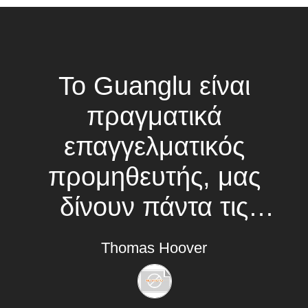
SITEMAP
PRIVACY
POLICY
Το Guanglu είναι
πραγματικά
επαγγελματικός
προμηθευτής, μας
δίνουν πάντα τις
τεχνικές συμβουλές
Thomas Hoover
και παρέχουν στα
προϊόντα καλής