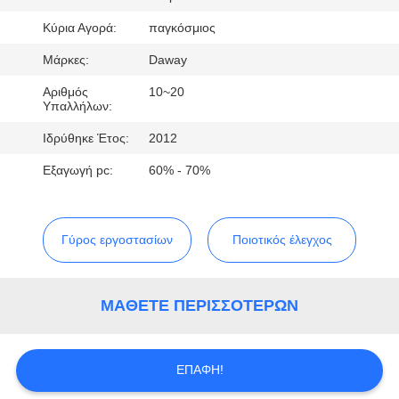
ΠΟΙΟΤΙΚΌΣ
Κύρια Αγορά:
παγκόσμιος
ΈΛΕΓΧΟΣ
Μάρκες:
Daway
Αριθμός
10~20
Υπαλλήλων:
ΜΑΣ
Ιδρύθηκε Έτος:
2012
ΕΛΆΤΕ
Εξαγωγή pc:
60% - 70%
ΣΕ
ΕΠΑΦΉ
ΜΕ
Γύρος εργοστασίων
Ποιοτικός έλεγχος
ΖΗΤΉΣΤΕ
ΜΆΘΕΤΕ ΠΕΡΙΣΣΌΤΕΡΩΝ
ΈΝΑ
ΑΠΌΣΠΑΣΜΑ
ΕΠΑΦΉ!