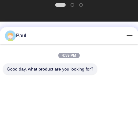
ποιότητας την πολύ
ανταγωνιστική τιμή!
Λαϊκή κατηγορία
Όλα
Paul
μαρτενσιτικό
Σκληραίνοντας
4:59 PM
ανοξείδωτο
ανοξείδωτο πτώσης
Good day, what product are you looking for?
Φερριτικό
Ειδικά κράματα
ανοξείδωτο
Λουρίδα ανοξείδωτου
Φύλλο και σπείρα
ακρίβειας
ανοξείδωτου
Σύρμα από
γραμμή από
ανοξείδωτο χάλυβα
ανοξείδωτο χάλυβα