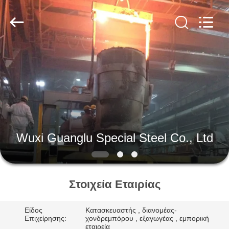
Guanglu
Special
Steel
Co.,
Ltd.
All
Rights
Reserved.
ΣΠΊΤΙ
ΠΡΟΪΌΝΤΑ
ΒΊΝΤΕΟ
Wuxi Guanglu Special Steel Co., Ltd
ΠΕΡΊΠΟΥ
ΕΜΕΊΣ
Στοιχεία Εταιρίας
ΓΎΡΟΣ
Είδος
Κατασκευαστής , διανομέας-
ΕΡΓΟΣΤΑΣΊΩΝ
Επιχείρησης:
χονδρεμπόρου , εξαγωγέας , εμπορική
εταιρεία