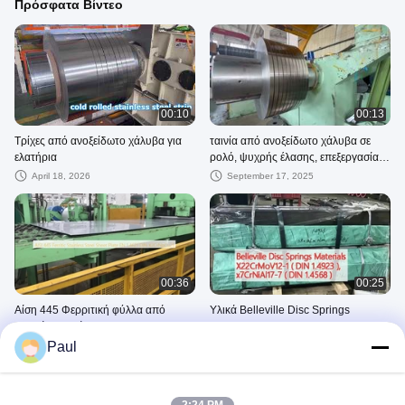
Πρόσφατα Βίντεο
00:10
00:13
Τρίχες από ανοξείδωτο χάλυβα για
ταινία από ανοξείδωτο χάλυβα σε
ελατήρια
ρολό, ψυχρής έλασης, επεξεργασία,
κοπή
April 18, 2026
September 17, 2025
00:36
00:25
Αίση 445 Φερριτική φύλλα από
Υλικά Belleville Disc Springs
ανοξείδωτο χάλυβα EN 1.4621 DIN
X22CrMoV12-1 (DIN 1.4923 ),
X2CrNbCu21
x7CrNiAl17-7 (DIN 1.4568)
Paul
July 07, 2025
March 18, 2025
Stainless Steel Coil Cut To Lengths Sheets