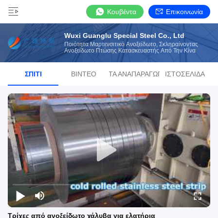
Κουβέντα
Επικοινωνία
Wuxi Guanglu Special Steel Co., Ltd
Ποιότητα Μαρτενσιτικό Ανοξείδωτο, Σκληραίνοντας
Ανοξείδωτο Πτώσης Κατασκευαστής Από Την Κίνα
ΣΠΊΤΙ
ΒΊΝΤΕΟ
ΛΊΣΤΑ ΑΝΑΠΑΡΑΓΩΓΉΣ
ΙΣΤΟΣΕΛΊΔΑ
Τρίχες από ανοξείδωτο χάλυβα για ελατήρια