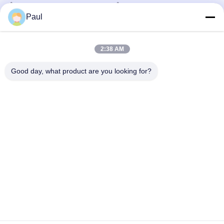
UNS S42000
χάλυβα
Stainless Steel Coil Cut To
Τύπος Από Ανοξείδωτο Χάλυβα
Lengths Sheets
March 07, 2025
Paul
October 14, 2021
2:38 AM
Good day, what product are you looking for?
00:16
00:11
JIS SUS420J2 Φύλλα από
Άξονα SUS420J1 και SUS420J2 από
ανοξείδωτο χάλυβα ψυχρής έλασης
ανοξείδωτο χάλυβα
2B μαλακή ανόπτηση
Stainless Steel Coil Cut To
Stainless Steel Coil Cut To
Lengths Sheets
Lengths Sheets
October 14, 2021
January 26, 2024
00:18
00:10
AISI 420J1, 420J2 Στυλοκύλινδρο,
Τρίχες από ανοξείδωτο χάλυβα για
φύλλο και ταινία σχισμής από
ελατήρια