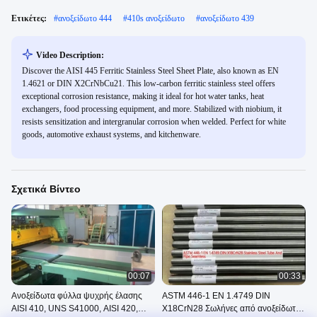
Ετικέτες:
#
ανοξείδωτο 444
#
410s ανοξείδωτο
#
ανοξείδωτο 439
Video Description:
Discover the AISI 445 Ferritic Stainless Steel Sheet Plate, also known as EN
1.4621 or DIN X2CrNbCu21. This low-carbon ferritic stainless steel offers
exceptional corrosion resistance, making it ideal for hot water tanks, heat
exchangers, food processing equipment, and more. Stabilized with niobium, it
resists sensitization and intergranular corrosion when welded. Perfect for white
goods, automotive exhaust systems, and kitchenware.
Σχετικά Βίντεο
00:07
00:33
Ανοξείδωτα φύλλα ψυχρής έλασης
ASTM 446-1 EN 1.4749 DIN
AISI 410, UNS S41000, AISI 420,
X18CrN28 Σωλήνες από ανοξείδωτο