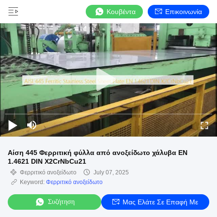
Κουβέντα
Επικοινωνία
Αίση 445 Φερριτική φύλλα από ανοξείδωτο χάλυβα EN
1.4621 DIN X2CrNbCu21
Φερριτικό ανοξείδωτο
July 07, 2025
Keyword:
Φερριτικό ανοξείδωτο
Συζήτηση
Μας Ελάτε Σε Επαφή Με