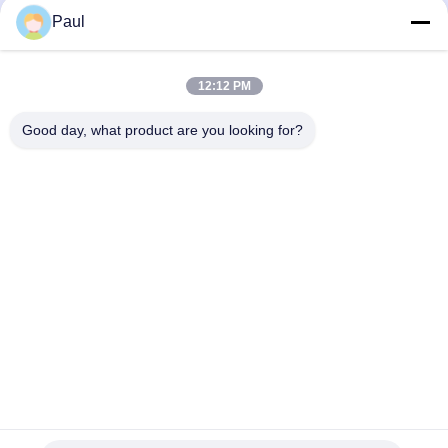
Lengths Sheets
March 07, 2025
Paul
October 14, 2021
12:12 PM
Good day, what product are you looking for?
00:16
00:11
JIS SUS420J2 Φύλλα από
Άξονα SUS420J1 και SUS420J2 από
ανοξείδωτο χάλυβα ψυχρής έλασης
ανοξείδωτο χάλυβα
2B μαλακή ανόπτηση
Stainless Steel Coil Cut To
Stainless Steel Coil Cut To
Lengths Sheets
Lengths Sheets
October 14, 2021
January 26, 2024
00:36
00:18
Αίση 445 Φερριτική φύλλα από
AISI 420J1, 420J2 Στυλοκύλινδρο,
ανοξείδωτο χάλυβα EN 1.4621 DIN
φύλλο και ταινία σχισμής από
X2CrNbCu21
ανοξείδωτο χάλυβα
Φερριτικό Ανοξείδωτο
Stainless Steel Coil Cut To