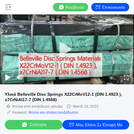
Κουβέντα
Επικοινωνία
Υλικά Belleville Disc Springs X22CrMoV12-1 (DIN 1.4923 ),
x7CrNiAl17-7 (DIN 1.4568)
Φύλλα από ανοξείδωτο χάλυβα
March 18, 2025
Keyword:
Φύλλο και σπείρα ανοξείδωτου
Συζήτηση
Μας Ελάτε Σε Επαφή Με