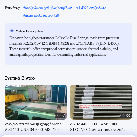
Ετικέτες:
#
ανοξείδωτος χάλυβας λουρίδων
#
1.4028 ανοξείδωτο
#
πιάτο ανοξείδωτου 420
Video Description:
Discover the high-performance Belleville Disc Springs made from premium
materials X22CrMoV12-1 (DIN 1.4923) and x7CrNiAl17-7 (DIN 1.4568).
These materials offer exceptional corrosion resistance, thermal stability, and
antimagnetic properties, ideal for demanding industrial applications.
Σχετικά Βίντεο
00:07
00:33
Ανοξείδωτα φύλλα ψυχρής έλασης
ASTM 446-1 EN 1.4749 DIN
AISI 410, UNS S41000, AISI 420,
X18CrN28 Σωλήνες από ανοξείδωτο
UNS S42000
χάλυβα
Stainless Steel Coil Cut To
Τύπος Από Ανοξείδωτο Χάλυβα