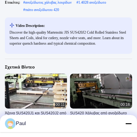
Ετικέτες:
#
ανοξείδωτος χάλυβας λουρίδων
#
1.4028 ανοξείδωτο
#
πιάτο ανοξείδωτου 420
Video Description:
Discover the high-quality Martensitic JIS SUS420J2 Cold Rolled Stainless Steel
Sheets and Coils, ideal for cutlery, nozzle valve seats, and more. Learn about its
superior quench hardness and typical chemical composition.
Σχετικά Βίντεο
00:11
00:16
Άξονα SUS420J1 και SUS420J2 από
SUS420 Χάλυβας από ανοξείδωτο
ανοξείδωτο χάλυβα
χάλυβα με ψυχρή έλαση
Paul
Stainless Steel Coil Cut To
Stainless Steel Coil Cut To
Lengths Sheets
Lengths Sheets
January 26, 2024
January 26, 2024