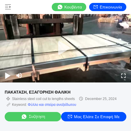
Κουβέντα
Επικοινωνία
ΠΑΚΑΤΑΣΗ, ΕΞΑΓΟΡΗΣΗ ΘΑΛΙΚΗ
Stainless steel coil cut to lengths sheets
December 25, 2024
Keyword:
Φύλλο και σπείρα ανοξείδωτου
Συζήτηση
Μας Ελάτε Σε Επαφή Με