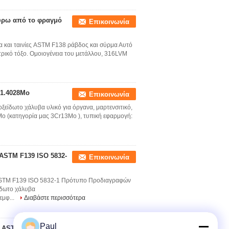
ύρω από το φραγμό
Επικοινωνία
και ταινίες ASTM F138 ράβδος και σύρμα Αυτό
κτρικό τόξο. Ομοιογένεια του μετάλλου, 316LVM
 1.4028Mo
Επικοινωνία
είδωτο χάλυβα υλικό για όργανα, μαρτενσιτικό,
o (κατηγορία μας 3Cr13Mo ), τυπική εφαρμογή:
ASTM F139 ISO 5832-
Επικοινωνία
ASTM F139 ISO 5832-1 Πρότυπο Προδιαγραφών
ίδωτο χάλυβα
εμφ...
Διαβάστε περισσότερα
Paul
ι ASTM F139 UNS