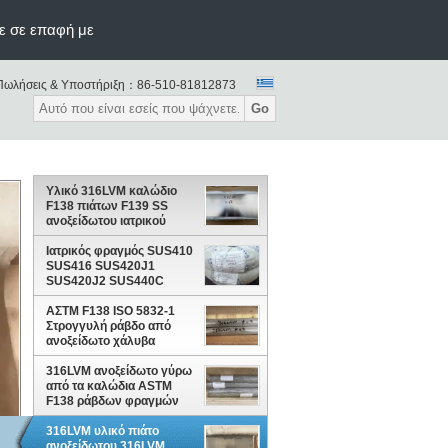
ε σε επαφή με
Πωλήσεις & Υποστήριξη：
86-510-81812873
Go
Υλικό 316LVM καλώδιο
F138 πιάτων F139 SS
ανοξείδωτου ιατρικού
βαθμού
Ιατρικός φραγμός SUS410
SUS416 SUS420J1
SUS420J2 SUS440C
καλωδίων ανοξείδωτου
ΑΣTM F138 ISO 5832-1
Στρογγυλή ράβδο από
ανοξείδωτο χάλυβα
316LVM UNS S31673 EN
1.4441
316LVM ανοξείδωτο γύρω
από τα καλώδια ASTM
F138 ράβδων φραγμών
SS
316LVM υλικό πιάτο
ανοξείδωτου 316LVM