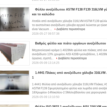
Φύλλο ανοξείδωτου ASTM F138 F139 316LVM γ
και το καλώδιο
Ατσάλι από ανοξείδωτο χάλυβα 316LVM ASTM F139 φύλλα 
το αυστενίτικο ανοξείδωτο χάλυβα αρχικά λιώνεται με ηλε
είναι Vacuum ...
Διαβάστε περισσότερα
2026-05-27 09:57:38
Βαθμός φύλλο και πιάτο οργάνων ανοξείδωτου
Μηχανολογικό κράμα 1.4028Mo φύλλα και πλάκες από ανοξ
ανοξείδωτο 13% χρωμίου AISI 420B+μολυβδένιο, 1.4028M
όργανα, σχιστή...
Διαβάστε περισσότερα
2026-05-09 13:14:25
1.4441 Πλάκες από ανοξείδωτο χάλυβα 316LVM 
1
1.4441 Φύλλα από ανοξείδωτο χάλυβα 316LVM Πλάκες 
ASTM F139 Σφυρηλατημένο φύλλο και λωρίδα από ανοξε
18Χρωμίου-14Νικελίου-2.5Μολυβδαινίου για χειρουργικά 
2026-05-09 13:10:50
Φύλλο ISO 5832,1 ανοξείδωτου AISI 316LVM κα