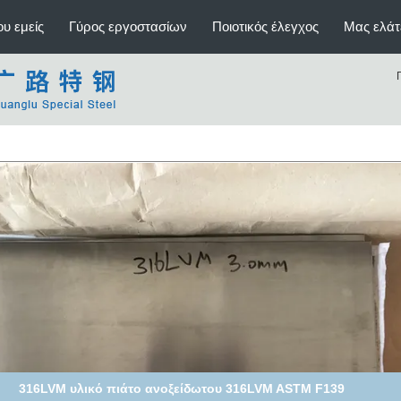
υ εμείς
Γύρος εργοστασίων
Ποιοτικός έλεγχος
Μας ελάτ
316LVM υλικό πιάτο ανοξείδωτου 316LVM ASTM F139