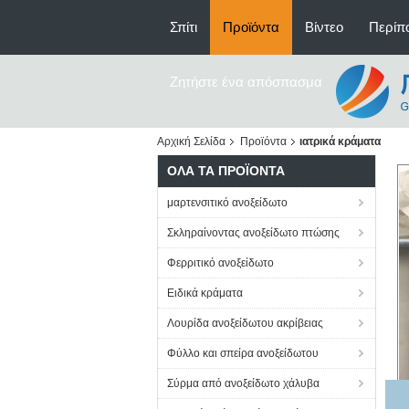
Σπίτι
Προϊόντα
Βίντεο
Περίπο
Ζητήστε ένα απόσπασμα
Αρχική Σελίδα
Προϊόντα
ιατρικά κράματα
ΌΛΑ ΤΑ ΠΡΟΪΌΝΤΑ
μαρτενσιτικό ανοξείδωτο
Σκληραίνοντας ανοξείδωτο πτώσης
Φερριτικό ανοξείδωτο
Ειδικά κράματα
Λουρίδα ανοξείδωτου ακρίβειας
Φύλλο και σπείρα ανοξείδωτου
Σύρμα από ανοξείδωτο χάλυβα