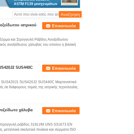
ASTM F139 μοσχευμάτων
φύλλων
οξείδωτου ιατρικού
Επικοινωνία
Σύρμα και Στρογγυλή Ράβδος Ανοξείδωτου
κός ανοξείδωτος χάλυβας του οποίου η βασική
US420J2 SUS440C
Επικοινωνία
16 SUS420J1 SUS420J2 SUS440C Μαρτενσιτικό
 σε διάφορους τομείς της ιατρικής τεχνολογίας.
νοξείδωτο χάλυβα
Επικοινωνία
, στρογγυλή ράβδος 316LVM UNS S31673 EN
, μεταλλικά σκελετικά πινάκια και σύρματα ISO