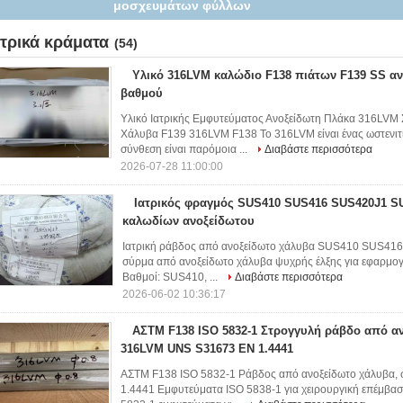
μοσχευμάτων φύλλων
ατρικά κράματα
(54)
Υλικό 316LVM καλώδιο F138 πιάτων F139 SS αν
βαθμού
Υλικό Ιατρικής Εμφυτεύματος Ανοξείδωτη Πλάκα 316LVM 
Χάλυβα F139 316LVM F138 Το 316LVM είναι ένας ωστενιτι
σύνθεση είναι παρόμοια ...
Διαβάστε περισσότερα
2026-07-28 11:00:00
Ιατρικός φραγμός SUS410 SUS416 SUS420J1 S
καλωδίων ανοξείδωτου
Ιατρική ράβδος από ανοξείδωτο χάλυβα SUS410 SUS4
σύρμα από ανοξείδωτο χάλυβα ψυχρής έλξης για εφαρμογές
Βαθμοί: SUS410, ...
Διαβάστε περισσότερα
2026-06-02 10:36:17
ΑΣTM F138 ISO 5832-1 Στρογγυλή ράβδο από α
316LVM UNS S31673 EN 1.4441
ΑΣΤΜ F138 ISO 5832-1 Ράβδος από ανοξείδωτο χάλυβα
1.4441 Εμφυτεύματα ISO 5838-1 για χειρουργική επέμβαση