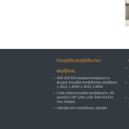
Λουρίδα ανοξείδωτου
ακρίβειας
AISI 420 EN ελασματοποιημένη εν
ψυχρώ λουρίδα ανοξείδωτου ακρίβειας
1,4021 1,4028 1,4031 1,4034
Cold-rolled λουρίδα ανοξείδωτου JIS
sus301-CSP 1/4H 1/2H 3/4H FH EH
στις σπείρες
Χάλυβα από ανοξείδωτο χάλυβα