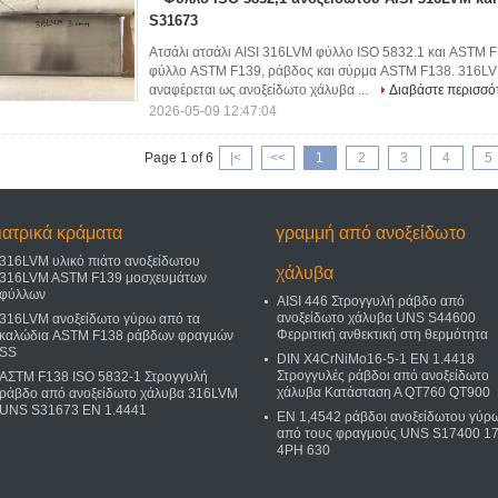
S31673
Ατσάλι ατσάλι AISI 316LVM φύλλο ISO 5832.1 και ASTM
φύλλο ASTM F139, ράβδος και σύρμα ASTM F138. 316LV
αναφέρεται ως ανοξείδωτο χάλυβα ...
Διαβάστε περισσό
2026-05-09 12:47:04
Page 1 of 6
|<
<<
1
2
3
4
5
ιατρικά κράματα
γραμμή από ανοξείδωτο
316LVM υλικό πιάτο ανοξείδωτου
χάλυβα
316LVM ASTM F139 μοσχευμάτων
φύλλων
AISI 446 Στρογγυλή ράβδο από
ανοξείδωτο χάλυβα UNS S44600
316LVM ανοξείδωτο γύρω από τα
Φερριτική ανθεκτική στη θερμότητα
καλώδια ASTM F138 ράβδων φραγμών
SS
DIN X4CrNiMo16-5-1 EN 1.4418
Στρογγυλές ράβδοι από ανοξείδωτο
ΑΣTM F138 ISO 5832-1 Στρογγυλή
χάλυβα Κατάσταση Α QT760 QT900
ράβδο από ανοξείδωτο χάλυβα 316LVM
UNS S31673 EN 1.4441
EN 1,4542 ράβδοι ανοξείδωτου γύρ
από τους φραγμούς UNS S17400 17
4PH 630