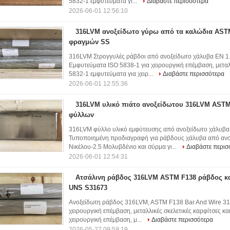
5832-1 εμφυτεύματα γι...
Διαβάστε περισσότερα
2026-06-01 12:56:10
316LVM ανοξείδωτο γύρω από τα καλώδια AST
φραγμών SS
316LVM Στρογγυλές ράβδοι από ανοξείδωτο χάλυβα EN 1
Εμφυτεύματα ISO 5838-1 για χειρουργική επέμβαση, μεταλλ
5832-1 εμφυτεύματα για χειρ...
Διαβάστε περισσότερα
2026-06-01 12:55:36
316LVM υλικό πιάτο ανοξείδωτου 316LVM AST
φύλλων
316LVM φύλλο υλικό εμφύτευσης από ανοξείδωτο χάλυ
Τυποποιημένη προδιαγραφή για ράβδους χάλυβα από ανο
Νικέλου-2.5 Μολυβδένιο και σύρμα γι...
Διαβάστε περισ
2026-06-01 12:54:31
Ατσάλινη ράβδος 316LVM ASTM F138 ράβδος κ
UNS S31673
Ανοξείδωτη ράβδος 316LVM, ASTM F138 Bar And Wire 3
χειρουργική επέμβαση, μεταλλικές σκελετικές καρφίτσες κ
χειρουργική επέμβαση, μ...
Διαβάστε περισσότερα
2026-05-27 09:59:19