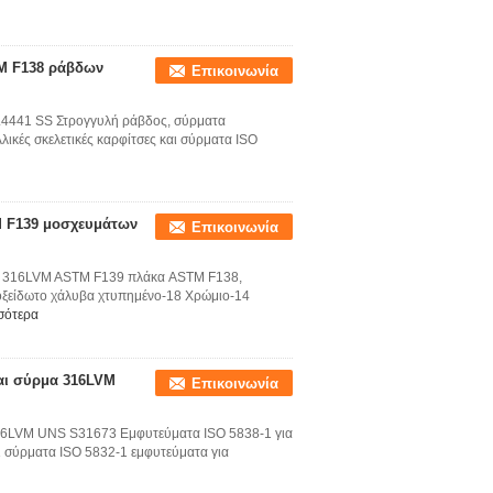
M F138 ράβδων
Επικοινωνία
.4441 SS Στρογγυλή ράβδος, σύρματα
ικές σκελετικές καρφίτσες και σύρματα ISO
M F139 μοσχευμάτων
Επικοινωνία
βα 316LVM ASTM F139 πλάκα ASTM F138,
ξείδωτο χάλυβα χτυπημένο-18 Χρώμιο-14
σότερα
αι σύρμα 316LVM
Επικοινωνία
16LVM UNS S31673 Εμφυτεύματα ISO 5838-1 για
αι σύρματα ISO 5832-1 εμφυτεύματα για