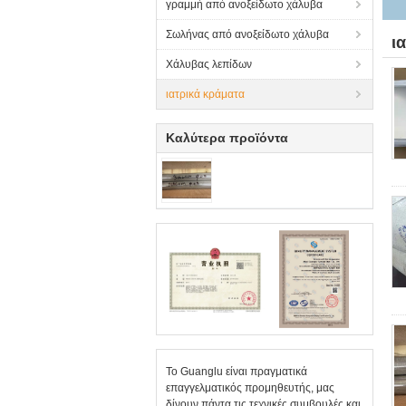
γραμμή από ανοξείδωτο χάλυβα
Σωλήνας από ανοξείδωτο χάλυβα
ι
Χάλυβας λεπίδων
ιατρικά κράματα
Καλύτερα προϊόντα
Το Guanglu είναι πραγματικά
επαγγελματικός προμηθευτής, μας
δίνουν πάντα τις τεχνικές συμβουλές και