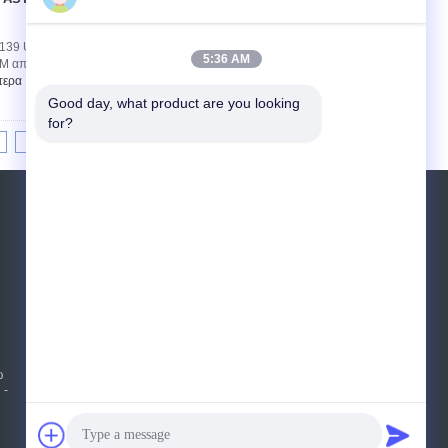
Επικοινωνία
 F139 UNS S31673 Υψηλής ποιότητας 316LVM,
5:36 AM
M από ανοξείδωτο χάλυβα, που συχνά
τερα
Good day, what product are you looking 
for?
6
>>
>|
Αίτηση κράτησης
Στείλετε
sgs
E-Mail
Sitemap
|
ω
Mobile Site
 -