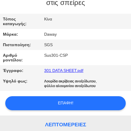
στις σπείρες
ΠΟΙΟΤΙΚΌΣ
ΈΛΕΓΧΟΣ
Τόπος
Κίνα
καταγωγής:
Μάρκα:
Daway
ΜΑΣ
Πιστοποίηση:
SGS
ΕΛΆΤΕ
Αριθμό
Sus301-CSP
ΣΕ
μοντέλου:
ΕΠΑΦΉ
Έγγραφο:
301 DATA SHEET.pdf
ΜΕ
Υψηλό φως:
,
Λουρίδα ακρίβειας ανοξείδωτου
φύλλο αλουμινίου ανοξείδωτου
ΖΗΤΉΣΤΕ
ΕΠΑΦΉ!
ΈΝΑ
ΑΠΌΣΠΑΣΜΑ
ΛΕΠΤΟΜΈΡΕΙΕΣ