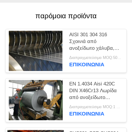
SITEMAP
παρόμοια προϊόντα
PRIVACY
POLICY
AISI 301 304 316
Σχοινιά από
ανοξείδωτο χάλυβα,
λωρίδες ακριβείας,
Διαπραγματεύσιμα MOQ:500 κλ
φύλλα, πλάκες
ΕΠΙΚΟΙΝΩΝΊΑ
EN 1.4034 Aisi 420C
DIN X46Cr13 Λωρίδα
από ανοξείδωτο
χάλυβα ψυχρής
Διαπραγματεύσιμα MOQ:1 τόνος
έλασης σε πηνίο
ΕΠΙΚΟΙΝΩΝΊΑ