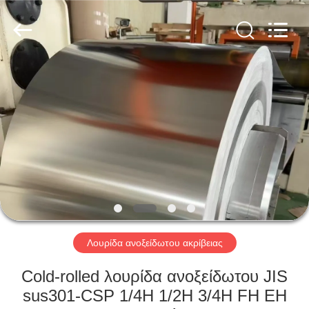
Guanglu
Special
Steel
Co.,
Ltd.
All
Rights
Reserved.
ΣΠΊΤΙ
ΠΡΟΪΌΝΤΑ
ΒΊΝΤΕΟ
ΠΕΡΊΠΟΥ
ΕΜΕΊΣ
Λουρίδα ανοξείδωτου ακρίβειας
ΓΎΡΟΣ
Cold-rolled λουρίδα ανοξείδωτου JIS
ΕΡΓΟΣΤΑΣΊΩΝ
sus301-CSP 1/4H 1/2H 3/4H FH EH