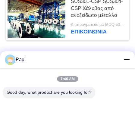
SUS301-CSP SUS304-
CSP Χάλυβας από
ανοξείδωτο μέταλλο
Διαπραγματεύσιμα MOQ:500 κλ
ΕΠΙΚΟΙΝΩΝΊΑ
Λαϊκή κατηγορία
Όλα
Paul
μαρτενσιτικό
Σκληραίνοντας
7:46 AM
ανοξείδωτο
ανοξείδωτο πτώσης
Good day, what product are you looking for?
Φερριτικό
Ειδικά κράματα
ανοξείδωτο
Λουρίδα ανοξείδωτου
Φύλλο και σπείρα
ακρίβειας
ανοξείδωτου