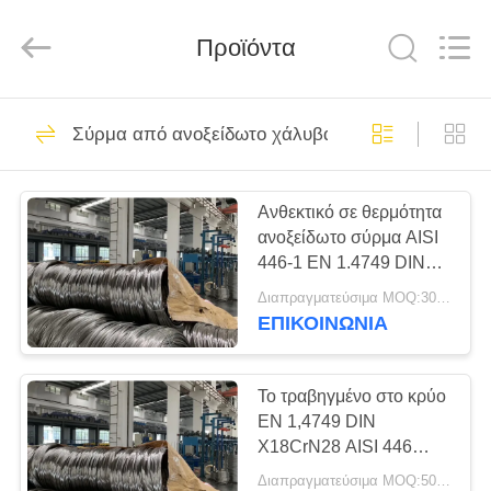
Guanglu
Special
Steel
Co.,
Προϊόντα
Ltd.
All
Rights
Reserved.
ΣΠΊΤΙ
93
Σύρμα από ανοξείδωτο χάλυβα
μαρτενσιτικό
ΠΡΟΪΌΝΤΑ
ανοξείδωτο
Ανθεκτικό σε θερμότητα
ανοξείδωτο σύρμα AISI
ΒΊΝΤΕΟ
446-1 EN 1.4749 DIN
X18CrN28 ψυχρής
Διαπραγματεύσιμα MOQ:300 κιλά
έλασης
ΠΕΡΊΠΟΥ
ΕΠΙΚΟΙΝΩΝΊΑ
109
ΕΜΕΊΣ
Σκληραίνοντας
Το τραβηγμένο στο κρύο
ΓΎΡΟΣ
EN 1,4749 DIN
ανοξείδωτο πτώσης
X18CrN28 AISI 446
ΕΡΓΟΣΤΑΣΊΩΝ
καλωδίων ανοξείδωτου
Διαπραγματεύσιμα MOQ:500 κλ