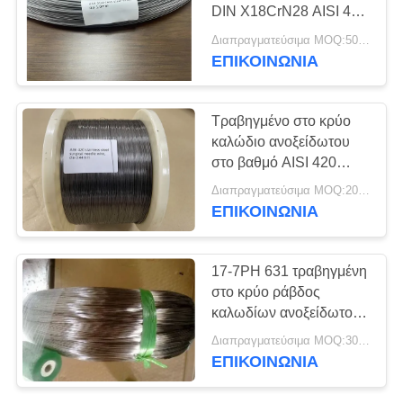
SITEMAP
DIN X18CrN28 AISI 446
για τη σφράγιση γυαλιού
Διαπραγματεύσιμα MOQ:500 κλ
PRIVACY
ΕΠΙΚΟΙΝΩΝΊΑ
129
POLICY
Λουρίδα
Τραβηγμένο στο κρύο
ανοξείδωτου
καλώδιο ανοξείδωτου
στο βαθμό AISI 420
ακρίβειας
σπειρών για τις βελόνες
Διαπραγματεύσιμα MOQ:200 ΚΛ
ΕΠΙΚΟΙΝΩΝΊΑ
374
17-7PH 631 τραβηγμένη
Φύλλο και σπείρα
στο κρύο ράβδος
καλωδίων ανοξείδωτου
ανοξείδωτου
1,4568 γύρω από το
Διαπραγματεύσιμα MOQ:300 ΚΛ
φραγμό
ΕΠΙΚΟΙΝΩΝΊΑ