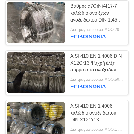
Βαθμός x7CrNiAl17-7
καλώδιο ανοίξεων
97
ανοξείδωτου DIN 1,4568
Σύρμα από
17-7PH SUS631
Διαπραγματεύσιμα MOQ:200 ΚΛ
ΕΠΙΚΟΙΝΩΝΊΑ
ανοξείδωτο χάλυβα
AISI 410 EN 1.4006 DIN
X12Cr13 Ψυχρή έλξη
σύρμα από ανοξείδωτο
χάλυβα σε πηνίο
275
Διαπραγματεύσιμα MOQ:500 κλ
ΕΠΙΚΟΙΝΩΝΊΑ
γραμμή από
ανοξείδωτο χάλυβα
AISI 410 EN 1,4006
καλώδιο ανοξείδωτου
DIN X12Cr13
τραβηγμένο στο κρύο με
Διαπραγματεύσιμα MOQ:1 τόνος
μορφή σπειρών