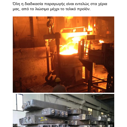
Όλη η διαδικασία παραγωγής είναι εντελώς στα χέρια
ΠΟΙΟΤΙΚΌΣ
μας, από το λιώσιμο μέχρι το τελικό προϊόν.
ΈΛΕΓΧΟΣ
ΜΑΣ
ΕΛΆΤΕ
ΣΕ
ΕΠΑΦΉ
ΜΕ
ΖΗΤΉΣΤΕ
ΈΝΑ
ΑΠΌΣΠΑΣΜΑ