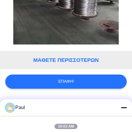
ΜΆΘΕΤΕ ΠΕΡΙΣΣΌΤΕΡΩΝ
ΕΠΑΦΉ!
Λαϊκή κατηγορία
Όλα
Paul
μαρτενσιτικό
Σκληραίνοντας
10:03 AM
ανοξείδωτο
ανοξείδωτο πτώσης