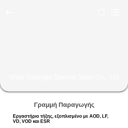
Guanglu
Special
Steel
Co.,
Ltd.
All
Rights
Reserved.
ΣΠΊΤΙ
ΠΡΟΪΌΝΤΑ
ΒΊΝΤΕΟ
Wuxi Guanglu Special Steel Co., Ltd
ΠΕΡΊΠΟΥ
ΕΜΕΊΣ
Γραμμή Παραγωγής
ΓΎΡΟΣ
Εργαστήριο τήξης, εξοπλισμένο με AOD, LF,
ΕΡΓΟΣΤΑΣΊΩΝ
VD, VOD και ESR