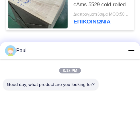
cAms 5529 cold-rolled
Διαπραγματεύσιμα MOQ:500 ΚΛ
ΕΠΙΚΟΙΝΩΝΊΑ
Λαϊκή κατηγορία
Όλα
Paul
μαρτενσιτικό
Σκληραίνοντας
8:18 PM
ανοξείδωτο
ανοξείδωτο πτώσης
Good day, what product are you looking for?
Φερριτικό
Ειδικά κράματα
ανοξείδωτο
Λουρίδα ανοξείδωτου
Φύλλο και σπείρα
ακρίβειας
ανοξείδωτου