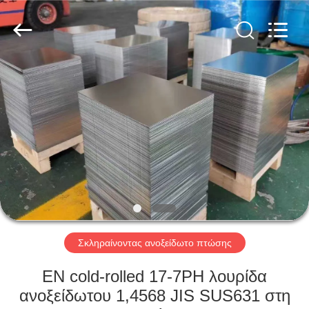
Guanglu
Special
Steel
Co.,
Ltd.
All
Rights
Reserved.
ΣΠΊΤΙ
ΠΡΟΪΌΝΤΑ
ΒΊΝΤΕΟ
ΠΕΡΊΠΟΥ
ΕΜΕΊΣ
Σκληραίνοντας ανοξείδωτο πτώσης
ΓΎΡΟΣ
EN cold-rolled 17-7PH λουρίδα
ΕΡΓΟΣΤΑΣΊΩΝ
ανοξείδωτου 1,4568 JIS SUS631 στη