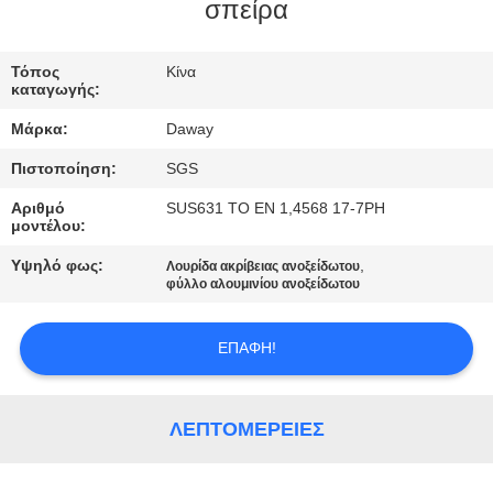
σπείρα
ΠΟΙΟΤΙΚΌΣ
ΈΛΕΓΧΟΣ
Τόπος
Κίνα
καταγωγής:
Μάρκα:
Daway
ΜΑΣ
Πιστοποίηση:
SGS
ΕΛΆΤΕ
Αριθμό
SUS631 ΤΟ EN 1,4568 17-7PH
ΣΕ
μοντέλου:
ΕΠΑΦΉ
Υψηλό φως:
,
Λουρίδα ακρίβειας ανοξείδωτου
ΜΕ
φύλλο αλουμινίου ανοξείδωτου
ΕΠΑΦΉ!
ΖΗΤΉΣΤΕ
ΈΝΑ
ΑΠΌΣΠΑΣΜΑ
ΛΕΠΤΟΜΈΡΕΙΕΣ