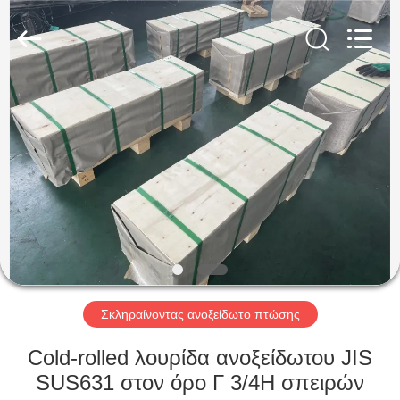
Guanglu
Special
Steel
Co.,
Ltd.
All
Rights
Reserved.
ΣΠΊΤΙ
ΠΡΟΪΌΝΤΑ
ΒΊΝΤΕΟ
ΠΕΡΊΠΟΥ
ΕΜΕΊΣ
Σκληραίνοντας ανοξείδωτο πτώσης
ΓΎΡΟΣ
Cold-rolled λουρίδα ανοξείδωτου JIS
ΕΡΓΟΣΤΑΣΊΩΝ
SUS631 στον όρο Γ 3/4H σπειρών