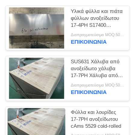
SITEMAP
Υλικά φύλλα και πιάτα
φύλλων ανοξείδωτου
PRIVACY
17-4PH S17400
POLICY
SUS630
Διαπραγματεύσιμα MOQ:500 κλ
ΕΠΙΚΟΙΝΩΝΊΑ
SUS631 Χάλυβα από
ανοξείδωτο χάλυβα
17-7PH Χάλυβα από
ανοξείδωτο χάλυβα
Διαπραγματεύσιμα MOQ:500 κλ
ΕΠΙΚΟΙΝΩΝΊΑ
Φύλλα και λουρίδες
17-7PH ανοξείδωτου
cAms 5529 cold-rolled