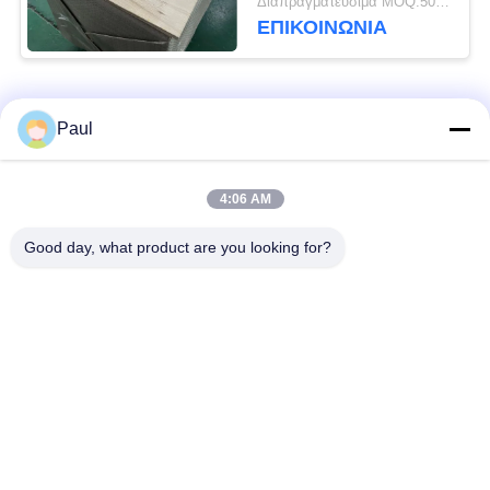
Διαπραγματεύσιμα MOQ:500 ΚΛ
ΕΠΙΚΟΙΝΩΝΊΑ
Λαϊκή κατηγορία
Όλα
Paul
μαρτενσιτικό
Σκληραίνοντας
4:06 AM
ανοξείδωτο
ανοξείδωτο πτώσης
Good day, what product are you looking for?
Φερριτικό
Ειδικά κράματα
ανοξείδωτο
Λουρίδα ανοξείδωτου
Φύλλο και σπείρα
ακρίβειας
ανοξείδωτου
Σύρμα από
γραμμή από
ανοξείδωτο χάλυβα
ανοξείδωτο χάλυβα