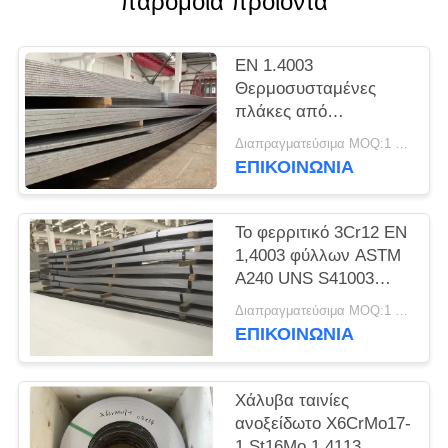
παρόμοια προϊόντα
SITEMAP
EN 1.4003
PRIVACY
Θερμοσυσταμένες
POLICY
πλάκες από
ανοξείδωτο χάλυβα
Διαπραγματεύσιμα MOQ:1 τόνος
UNS S41003
ΕΠΙΚΟΙΝΩΝΊΑ
Το φερριτικό 3Cr12 EN
1,4003 φύλλων ASTM
A240 UNS S41003
ανοξείδωτου Unility
Διαπραγματεύσιμα MOQ:1 τόνος
ΕΠΙΚΟΙΝΩΝΊΑ
Χάλυβα ταινίες
ανοξείδωτο X6CrMo17-
1 St16Mo 1.4113