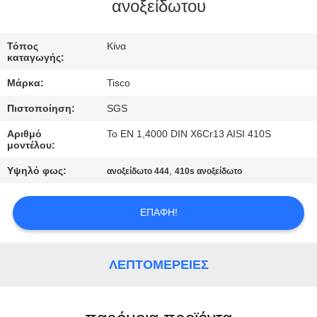
ανοξείδωτου
ΠΟΙΟΤΙΚΌΣ
ΈΛΕΓΧΟΣ
Τόπος
Κίνα
καταγωγής:
Μάρκα:
Tisco
ΜΑΣ
Πιστοποίηση:
SGS
ΕΛΆΤΕ
Αριθμό
Το EN 1,4000 DIN X6Cr13 AISI 410S
ΣΕ
μοντέλου:
ΕΠΑΦΉ
Υψηλό φως:
,
ανοξείδωτο 444
410s ανοξείδωτο
ΜΕ
ΕΠΑΦΉ!
ΖΗΤΉΣΤΕ
ΈΝΑ
ΛΕΠΤΟΜΈΡΕΙΕΣ
ΑΠΌΣΠΑΣΜΑ