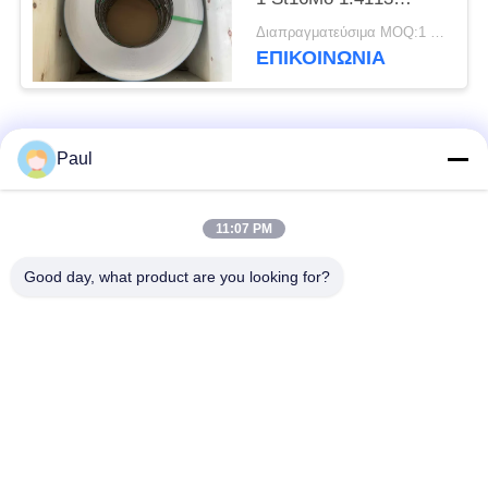
Χάλυβα ταινία ψυχρής
Διαπραγματεύσιμα MOQ:1 τόνος
έλασης
ΕΠΙΚΟΙΝΩΝΊΑ
Λαϊκή κατηγορία
Όλα
Paul
μαρτενσιτικό
Σκληραίνοντας
11:07 PM
ανοξείδωτο
ανοξείδωτο πτώσης
Good day, what product are you looking for?
Φερριτικό
Ειδικά κράματα
ανοξείδωτο
Λουρίδα ανοξείδωτου
Φύλλο και σπείρα
ακρίβειας
ανοξείδωτου