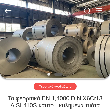
Guanglu
Special
Steel
Co.,
Ltd.
All
Rights
Reserved.
ΣΠΊΤΙ
ΠΡΟΪΌΝΤΑ
ΒΊΝΤΕΟ
ΠΕΡΊΠΟΥ
ΕΜΕΊΣ
Φερριτικό ανοξείδωτο
ΓΎΡΟΣ
Το φερριτικό EN 1,4000 DIN X6Cr13
ΕΡΓΟΣΤΑΣΊΩΝ
AISI 410S καυτό - κυλημένα πιάτα