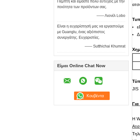
Πέμπτη και είμαστε πολύ ευτυχείς με την
ατσ
ποιότητα των προϊόντων σας.
—— Λιονέλ Lobo
Τυπ
Είναι η ευχαρίστησή μας να εργαστούμε
ε
με Guanglu, ένας αξιόπιστος
Δ
συνεργάτης. Ευχαριστίες.
—— Sutthichai Khumrat
Χημ
Είμαι Online Chat Now
Τύπ
JIS
Για
Η W
Ατσ
Τηλ