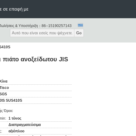
ε σε επαφή με
Πωλήσεις & Υποστήριξη：
86--15190257143
Go
US410S
 πιάτο ανοξείδωτου JIS
Κίνα
Tisco
SGS
JIS SUS410S
ς Όροι:
min:
1 τόνος
Διαπραγματεύσιμα
ς:
αξιόπλοο