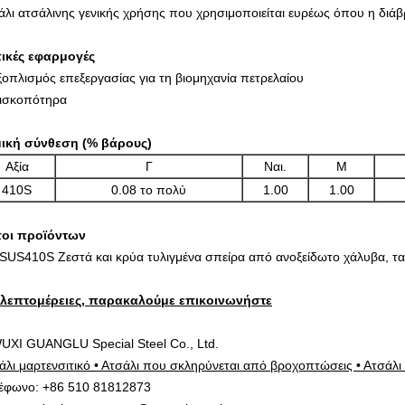
άλι ατσάλινης γενικής χρήσης που χρησιμοποιείται ευρέως όπου η διάβ
ικές εφαρμογές
ξοπλισμός επεξεργασίας για τη βιομηχανία πετρελαίου
ισκοπότηρα
ική σύνθεση (% βάρους)
Αξία
Γ
Ναι.
Μ
410S
0.08 το πολύ
1.00
1.00
οι προϊόντων
 SUS410S Ζεστά και κρύα τυλιγμένα σπείρα από ανοξείδωτο χάλυβα, τα
 λεπτομέρειες, παρακαλούμε επικοινωνήστε
UXI GUANGLU Special Steel Co., Ltd.
άλι μαρτενσιτικό • Ατσάλι που σκληρύνεται από βροχοπτώσεις • Ατσάλι 
έφωνο: +86 510 81812873