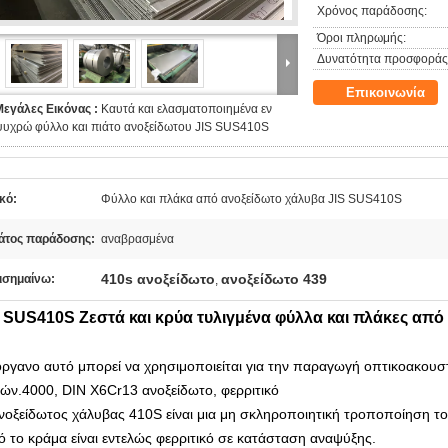
Χρόνος παράδοσης:
Όροι πληρωμής:
Δυνατότητα προσφοράς
Επικοινωνία
Μεγάλες Εικόνας :
Καυτά και ελασματοποιημένα εν
ψυχρώ φύλλο και πιάτο ανοξείδωτου JIS SUS410S
κό:
Φύλλο και πλάκα από ανοξείδωτο χάλυβα JIS SUS410S
άτος παράδοσης:
αναβρασμένα
410s ανοξείδωτο
ανοξείδωτο 439
ισημαίνω:
,
 SUS410S Ζεστά και κρύα τυλιγμένα φύλλα και πλάκες από
όργανο αυτό μπορεί να χρησιμοποιείται για την παραγωγή οπτικοακου
κών.4000, DIN X6Cr13 ανοξείδωτο, φερριτικό
νοξείδωτος χάλυβας 410S είναι μια μη σκληροποιητική τροποποίηση τ
ό το κράμα είναι εντελώς φερριτικό σε κατάσταση αναψύξης.