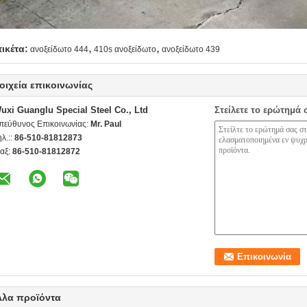
,
,
τικέτα:
ανοξείδωτο 444
410s ανοξείδωτο
ανοξείδωτο 439
οιχεία επικοινωνίας
uxi Guanglu Special Steel Co., Ltd
Στείλετε το ερώτημά 
πεύθυνος Επικοινωνίας:
Mr. Paul
ηλ.::
86-510-81812873
αξ:
86-510-81812872
λλα προϊόντα