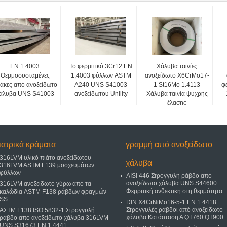
EN 1.4003
Το φερριτικό 3Cr12 EN
Χάλυβα ταινίες
Θερμοσυσταμένες
1,4003 φύλλων ASTM
ανοξείδωτο X6CrMo17-
άκες από ανοξείδωτο
A240 UNS S41003
1 St16Mo 1.4113
φ
άλυβα UNS S41003
ανοξείδωτου Unility
Χάλυβα ταινία ψυχρής
έλασης
ιατρικά κράματα
γραμμή από ανοξείδωτο
316LVM υλικό πιάτο ανοξείδωτου
χάλυβα
316LVM ASTM F139 μοσχευμάτων
φύλλων
AISI 446 Στρογγυλή ράβδο από
ανοξείδωτο χάλυβα UNS S44600
316LVM ανοξείδωτο γύρω από τα
Φερριτική ανθεκτική στη θερμότητα
καλώδια ASTM F138 ράβδων φραγμών
SS
DIN X4CrNiMo16-5-1 EN 1.4418
Στρογγυλές ράβδοι από ανοξείδωτο
ΑΣTM F138 ISO 5832-1 Στρογγυλή
χάλυβα Κατάσταση Α QT760 QT900
ράβδο από ανοξείδωτο χάλυβα 316LVM
UNS S31673 EN 1.4441