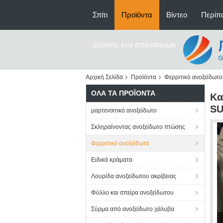
Σπίτι
Προϊόντα
Βίντεο
Περίπο
Ζητήστε ένα απόσπασμα
Αρχική Σελίδα
Προϊόντα
Φερριτικό ανοξείδωτο
ΌΛΑ ΤΑ ΠΡΟΪΌΝΤΑ
Κα
SU
μαρτενσιτικό ανοξείδωτο
Σκληραίνοντας ανοξείδωτο πτώσης
Φερριτικό ανοξείδωτο
Ειδικά κράματα
Λουρίδα ανοξείδωτου ακρίβειας
Φύλλο και σπείρα ανοξείδωτου
Σύρμα από ανοξείδωτο χάλυβα