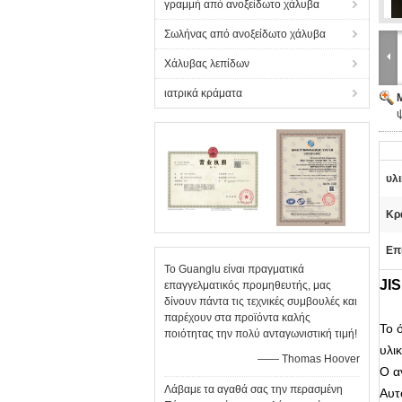
γραμμή από ανοξείδωτο χάλυβα
Σωλήνας από ανοξείδωτο χάλυβα
Χάλυβας λεπίδων
ιατρικά κράματα
υλι
Κρ
Επ
Το Guanglu είναι πραγματικά
JIS
επαγγελματικός προμηθευτής, μας
δίνουν πάντα τις τεχνικές συμβουλές και
παρέχουν στα προϊόντα καλής
Το 
ποιότητας την πολύ ανταγωνιστική τιμή!
υλι
—— Thomas Hoover
Ο α
Λάβαμε τα αγαθά σας την περασμένη
Αυτ