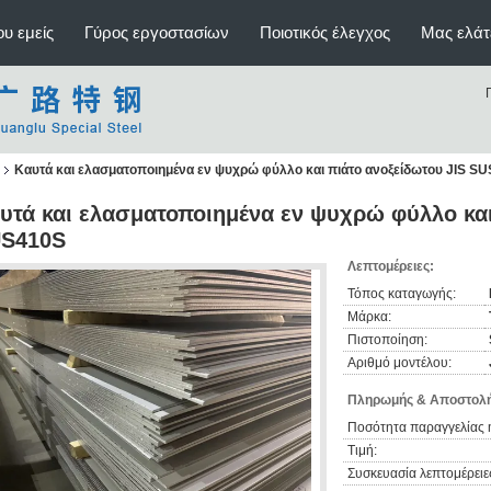
υ εμείς
Γύρος εργοστασίων
Ποιοτικός έλεγχος
Μας ελάτ
Καυτά και ελασματοποιημένα εν ψυχρώ φύλλο και πιάτο ανοξείδωτου JIS S
υτά και ελασματοποιημένα εν ψυχρώ φύλλο και
S410S
Λεπτομέρειες:
Τόπος καταγωγής:
Μάρκα:
Πιστοποίηση:
Αριθμό μοντέλου:
Πληρωμής & Αποστολή
Ποσότητα παραγγελίας 
Τιμή:
Συσκευασία λεπτομέρειε