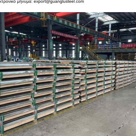
κτρονικό μήνυμα: export@guanglusteel.com