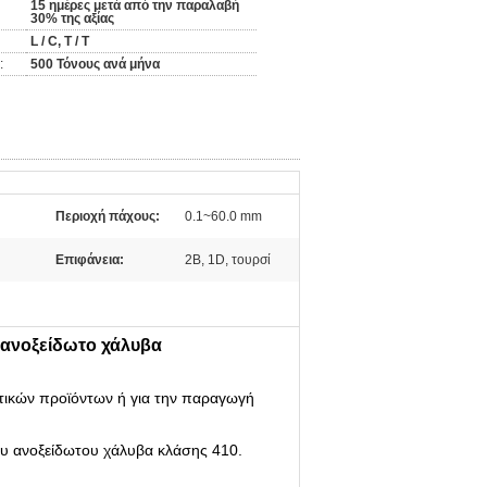
15 ημέρες μετά από την παραλαβή
30% της αξίας
L / C, T / T
:
500 Τόνους ανά μήνα
Περιοχή πάχους:
0.1~60.0 mm
Επιφάνεια:
2B, 1D, τουρσί
 ανοξείδωτο χάλυβα
στικών προϊόντων ή για την παραγωγή
ου ανοξείδωτου χάλυβα κλάσης 410.