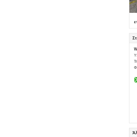
ε
Στ
W
Υ
Τ
Φ
Ά