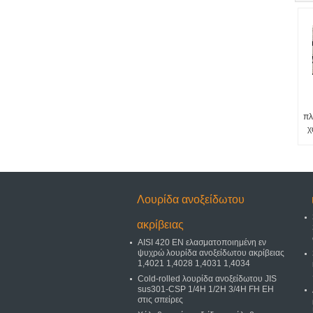
πλ
χ
Λουρίδα ανοξείδωτου
ακρίβειας
AISI 420 EN ελασματοποιημένη εν
ψυχρώ λουρίδα ανοξείδωτου ακρίβειας
1,4021 1,4028 1,4031 1,4034
Cold-rolled λουρίδα ανοξείδωτου JIS
sus301-CSP 1/4H 1/2H 3/4H FH EH
στις σπείρες