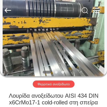
Guanglu
Special
Steel
Co.,
Ltd.
All
Rights
Reserved.
ΣΠΊΤΙ
ΠΡΟΪΌΝΤΑ
ΒΊΝΤΕΟ
ΠΕΡΊΠΟΥ
ΕΜΕΊΣ
Φερριτικό ανοξείδωτο
ΓΎΡΟΣ
Λουρίδα ανοξείδωτου AISI 434 DIN
ΕΡΓΟΣΤΑΣΊΩΝ
x6CrMo17-1 cold-rolled στη σπείρα