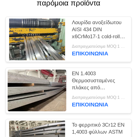
SITEMAP
παρόμοια προϊόντα
PRIVACY
Λουρίδα ανοξείδωτου
AISI 434 DIN
POLICY
x6CrMo17-1 cold-rolled
στη σπείρα
Διαπραγματεύσιμα MOQ:1 τόνος
ΕΠΙΚΟΙΝΩΝΊΑ
EN 1.4003
Θερμοσυσταμένες
πλάκες από
ανοξείδωτο χάλυβα
Διαπραγματεύσιμα MOQ:1 τόνος
UNS S41003
ΕΠΙΚΟΙΝΩΝΊΑ
Το φερριτικό 3Cr12 EN
1,4003 φύλλων ASTM