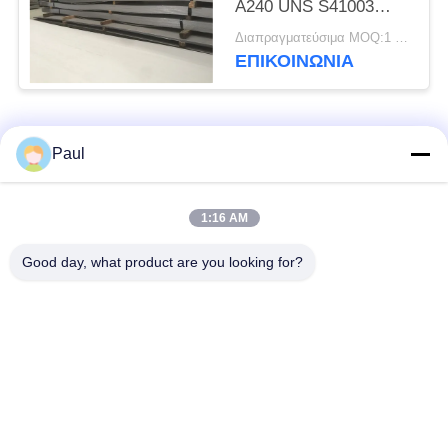
A240 UNS S41003
ανοξείδωτου Unility
Διαπραγματεύσιμα MOQ:1 τόνος
ΕΠΙΚΟΙΝΩΝΊΑ
Λαϊκή κατηγορία
Όλα
Paul
μαρτενσιτικό
Σκληραίνοντας
1:16 AM
ανοξείδωτο
ανοξείδωτο πτώσης
Good day, what product are you looking for?
Φερριτικό
Ειδικά κράματα
ανοξείδωτο
Λουρίδα ανοξείδωτου
Φύλλο και σπείρα
ακρίβειας
ανοξείδωτου