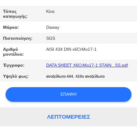
ΠΟΙΟΤΙΚΌΣ
Τόπος
Κίνα
καταγωγής:
ΈΛΕΓΧΟΣ
Μάρκα:
Daway
Πιστοποίηση:
SGS
ΜΑΣ
ΕΛΆΤΕ
Αριθμό
AISI 434 DIN x6CrMo17-1
μοντέλου:
ΣΕ
Έγγραφο:
DATA SHEET X6CrMo17-1 STAIN...SS.pdf
ΕΠΑΦΉ
Υψηλό φως:
,
ανοξείδωτο 444
410s ανοξείδωτο
ΜΕ
ΕΠΑΦΉ!
ΖΗΤΉΣΤΕ
ΈΝΑ
ΛΕΠΤΟΜΈΡΕΙΕΣ
ΑΠΌΣΠΑΣΜΑ