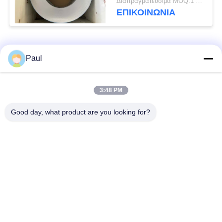
Διαπραγματεύσιμα MOQ:1 τόνος
έλασης
ΕΠΙΚΟΙΝΩΝΊΑ
Λαϊκή κατηγορία
Όλα
Paul
μαρτενσιτικό
Σκληραίνοντας
3:48 PM
ανοξείδωτο
ανοξείδωτο πτώσης
Good day, what product are you looking for?
Φερριτικό
Ειδικά κράματα
ανοξείδωτο
Λουρίδα ανοξείδωτου
Φύλλο και σπείρα
ακρίβειας
ανοξείδωτου
Σύρμα από
γραμμή από
ανοξείδωτο χάλυβα
ανοξείδωτο χάλυβα