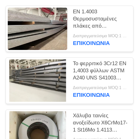
SITEMAP
EN 1.4003
Θερμοσυσταμένες
PRIVACY
πλάκες από
POLICY
ανοξείδωτο χάλυβα
Διαπραγματεύσιμα MOQ:1 τόνος
UNS S41003
ΕΠΙΚΟΙΝΩΝΊΑ
Το φερριτικό 3Cr12 EN
1,4003 φύλλων ASTM
A240 UNS S41003
ανοξείδωτου Unility
Διαπραγματεύσιμα MOQ:1 τόνος
ΕΠΙΚΟΙΝΩΝΊΑ
Χάλυβα ταινίες
ανοξείδωτο X6CrMo17-
1 St16Mo 1.4113
Χάλυβα ταινία ψυχρής