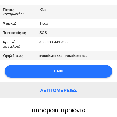
ΠΟΙΟΤΙΚΌΣ
Τόπος
Κίνα
καταγωγής:
ΈΛΕΓΧΟΣ
Μάρκα:
Tisco
Πιστοποίηση:
SGS
ΜΑΣ
ΕΛΆΤΕ
Αριθμό
409 439 441 436L
μοντέλου:
ΣΕ
Υψηλό φως:
,
ανοξείδωτο 444
ανοξείδωτο 439
ΕΠΑΦΉ
ΜΕ
ΕΠΑΦΉ!
ΖΗΤΉΣΤΕ
ΛΕΠΤΟΜΈΡΕΙΕΣ
ΈΝΑ
ΑΠΌΣΠΑΣΜΑ
παρόμοια προϊόντα