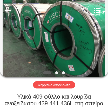
Guanglu
Special
Steel
Co.,
Ltd.
All
Rights
Reserved.
ΣΠΊΤΙ
ΠΡΟΪΌΝΤΑ
ΒΊΝΤΕΟ
ΠΕΡΊΠΟΥ
ΕΜΕΊΣ
Φερριτικό ανοξείδωτο
ΓΎΡΟΣ
Υλικά 409 φύλλο και λουρίδα
ΕΡΓΟΣΤΑΣΊΩΝ
ανοξείδωτου 439 441 436L στη σπείρα