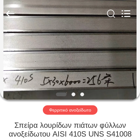
Guanglu
Special
Steel
Co.,
Ltd.
All
Rights
Reserved.
ΣΠΊΤΙ
ΠΡΟΪΌΝΤΑ
ΒΊΝΤΕΟ
ΠΕΡΊΠΟΥ
ΕΜΕΊΣ
Φερριτικό ανοξείδωτο
ΓΎΡΟΣ
Σπείρα λουρίδων πιάτων φύλλων
ΕΡΓΟΣΤΑΣΊΩΝ
ανοξείδωτου AISI 410S UNS S41008