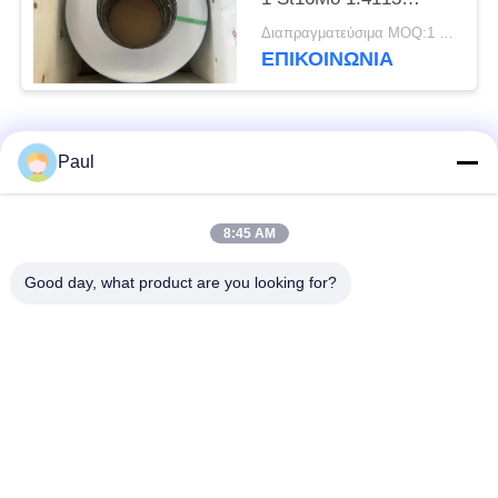
Χάλυβα ταινία ψυχρής
Διαπραγματεύσιμα MOQ:1 τόνος
έλασης
ΕΠΙΚΟΙΝΩΝΊΑ
Λαϊκή κατηγορία
Όλα
Paul
μαρτενσιτικό
Σκληραίνοντας
8:45 AM
ανοξείδωτο
ανοξείδωτο πτώσης
Good day, what product are you looking for?
Φερριτικό
Ειδικά κράματα
ανοξείδωτο
Λουρίδα ανοξείδωτου
Φύλλο και σπείρα
ακρίβειας
ανοξείδωτου