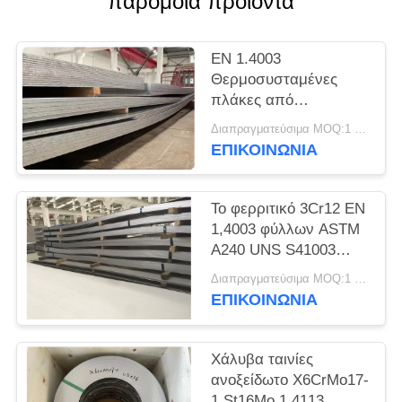
παρόμοια προϊόντα
SITEMAP
EN 1.4003
PRIVACY
Θερμοσυσταμένες
POLICY
πλάκες από
ανοξείδωτο χάλυβα
Διαπραγματεύσιμα MOQ:1 τόνος
UNS S41003
ΕΠΙΚΟΙΝΩΝΊΑ
Το φερριτικό 3Cr12 EN
1,4003 φύλλων ASTM
A240 UNS S41003
ανοξείδωτου Unility
Διαπραγματεύσιμα MOQ:1 τόνος
ΕΠΙΚΟΙΝΩΝΊΑ
Χάλυβα ταινίες
ανοξείδωτο X6CrMo17-
1 St16Mo 1.4113