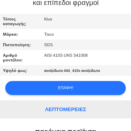
και επίπεδοι φραγμοί
ΠΟΙΟΤΙΚΌΣ
ΈΛΕΓΧΟΣ
Τόπος
Κίνα
καταγωγής:
Μάρκα:
Tisco
ΜΑΣ
Πιστοποίηση:
SGS
ΕΛΆΤΕ
Αριθμό
AISI 410S UNS S41008
ΣΕ
μοντέλου:
ΕΠΑΦΉ
Υψηλό φως:
,
ανοξείδωτο 444
410s ανοξείδωτο
ΜΕ
ΕΠΑΦΉ!
ΖΗΤΉΣΤΕ
ΈΝΑ
ΛΕΠΤΟΜΈΡΕΙΕΣ
ΑΠΌΣΠΑΣΜΑ