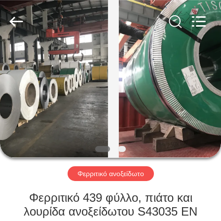
Guanglu
Special
Steel
Co.,
Ltd.
All
Rights
Reserved.
ΣΠΊΤΙ
ΠΡΟΪΌΝΤΑ
ΒΊΝΤΕΟ
ΠΕΡΊΠΟΥ
ΕΜΕΊΣ
Φερριτικό ανοξείδωτο
ΓΎΡΟΣ
Φερριτικό 439 φύλλο, πιάτο και
ΕΡΓΟΣΤΑΣΊΩΝ
λουρίδα ανοξείδωτου S43035 EN