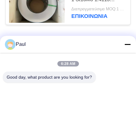
Χάλυβα ταινία ψυχρής
Διαπραγματεύσιμα MOQ:1 τόνος
έλασης
ΕΠΙΚΟΙΝΩΝΊΑ
Λαϊκή κατηγορία
Όλα
Paul
μαρτενσιτικό
Σκληραίνοντας
6:28 AM
ανοξείδωτο
ανοξείδωτο πτώσης
Good day, what product are you looking for?
Φερριτικό
Ειδικά κράματα
ανοξείδωτο
Λουρίδα ανοξείδωτου
Φύλλο και σπείρα
ακρίβειας
ανοξείδωτου