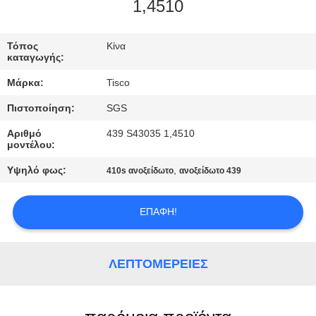
1,4510
ΠΟΙΟΤΙΚΌΣ
ΈΛΕΓΧΟΣ
Τόπος
Κίνα
καταγωγής:
Μάρκα:
Tisco
ΜΑΣ
Πιστοποίηση:
SGS
ΕΛΆΤΕ
Αριθμό
439 S43035 1,4510
ΣΕ
μοντέλου:
ΕΠΑΦΉ
Υψηλό φως:
,
410s ανοξείδωτο
ανοξείδωτο 439
ΜΕ
ΕΠΑΦΉ!
ΖΗΤΉΣΤΕ
ΈΝΑ
ΛΕΠΤΟΜΈΡΕΙΕΣ
ΑΠΌΣΠΑΣΜΑ