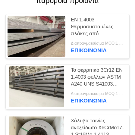
παρόμοια προϊόντα
SITEMAP
EN 1.4003
PRIVACY
Θερμοσυσταμένες
POLICY
πλάκες από
ανοξείδωτο χάλυβα
Διαπραγματεύσιμα MOQ:1 τόνος
UNS S41003
ΕΠΙΚΟΙΝΩΝΊΑ
Το φερριτικό 3Cr12 EN
1,4003 φύλλων ASTM
A240 UNS S41003
ανοξείδωτου Unility
Διαπραγματεύσιμα MOQ:1 τόνος
ΕΠΙΚΟΙΝΩΝΊΑ
Χάλυβα ταινίες
ανοξείδωτο X6CrMo17-
1 St16Mo 1.4113