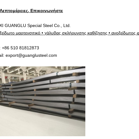
 Λεπτομέρειες, Επικοινωνήστε
I GUANGLU Special Steel Co., Ltd.
ξείδωτο μαρτενσιτικό • χάλυβας σκλήρυνσης καθίζησης • ανοξείδωτος 
: +86 510 81812873
il: export@guanglusteel.com