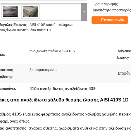
Όροι πληρωμής:
Δυνατότητα προσφοράς
Επικοινωνία
Μεγάλες Εικόνας :
AISI 410S καυτό - κυλημένο
ανοξείδωτο ανοπτημένο πιάτα 1D
ανοξείδωτη πλάκα AISI 410S
Μέγεθο
κό:
έλασης:
τάσταση
διαπυρακτομένος
Επιφάνε
άδοσης:
410s ανοξείδωτο
ανοξείδωτο 439
ισημαίνω:
,
άκες από ανοξείδωτο χάλυβα θερμής έλασης AISI 410S 1D
αθμός 410S είναι ένας φερριτικός ανοξείδωτος χάλυβας χαμηλής περιεκ
εφαρμογές όπως
τιά ανόπτησης, σχάρες σβέσης, χωρίσματα ανθεκτικά στην οξείδωση κ