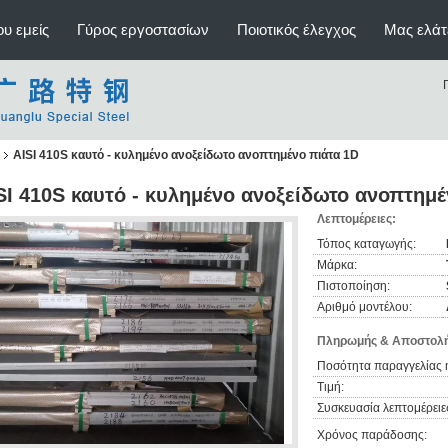
υ εμείς
Γύρος εργοστασίων
Ποιοτικός έλεγχος
Μας ελάτ
AISI 410S καυτό - κυλημένο ανοξείδωτο ανοπτημένο πιάτα 1D
SI 410S καυτό - κυλημένο ανοξείδωτο ανοπτημέ
Λεπτομέρειες:
Τόπος καταγωγής:
Μάρκα:
Πιστοποίηση:
Αριθμό μοντέλου:
Πληρωμής & Αποστολή
Ποσότητα παραγγελίας 
Τιμή:
Συσκευασία λεπτομέρειε
Χρόνος παράδοσης: