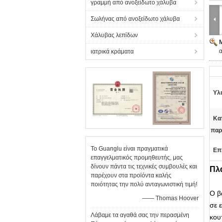
γραμμή από ανοξείδωτο χάλυβα
Σωλήνας από ανοξείδωτο χάλυβα
Χάλυβας λεπίδων
ιατρικά κράματα
Υλι
Κα
παρ
Το Guanglu είναι πραγματικά
Επ
επαγγελματικός προμηθευτής, μας
δίνουν πάντα τις τεχνικές συμβουλές και
Πλ
παρέχουν στα προϊόντα καλής
ποιότητας την πολύ ανταγωνιστική τιμή!
Ο β
—— Thomas Hoover
σε 
Λάβαμε τα αγαθά σας την περασμένη
κου