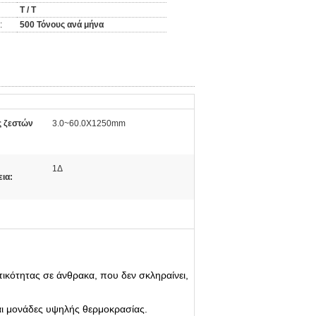
T / T
:
500 Τόνους ανά μήνα
ς ζεστών
3.0~60.0X1250mm
1Δ
ια:
τικότητας σε άνθρακα, που δεν σκληραίνει,
αι μονάδες υψηλής θερμοκρασίας.