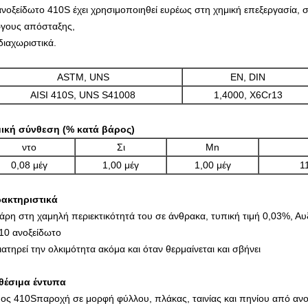
ανοξείδωτο 410S έχει χρησιμοποιηθεί ευρέως στη χημική επεξεργασία
γους απόσταξης,
 διαχωριστικά.
ASTM, UNS
EN, DIN
AISI 410S, UNS S41008
1,4000, X6Cr13
ική σύνθεση (% κατά βάρος)
ντο
Σι
Mn
0,08 μέγ
1,00 μέγ
1,00 μέγ
1
ακτηριστικά
άρη στη χαμηλή περιεκτικότητά του σε άνθρακα, τυπική τιμή 0,03%, 
10 ανοξείδωτο
ιατηρεί την ολκιμότητα ακόμα και όταν θερμαίνεται και σβήνει
θέσιμα έντυπα
ος 410S
παροχή σε μορφή φύλλου, πλάκας, ταινίας και πηνίου από αν