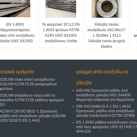
EN 1.4003
Το φερριτικό 3Cr12 EN
Χάλυβα ταινίες
Θερμοσυσταμένες
1,4003 φύλλων ASTM
ανοξείδωτο X6CrMo17-
άκες από ανοξείδωτο
A240 UNS S41003
1 St16Mo 1.4113
φ
άλυβα UNS S41003
ανοξείδωτου Unility
Χάλυβα ταινία ψυχρής
έλασης
ιατρικά κράματα
γραμμή από ανοξείδωτο
316LVM υλικό πιάτο ανοξείδωτου
χάλυβα
316LVM ASTM F139 μοσχευμάτων
φύλλων
AISI 446 Στρογγυλή ράβδο από
ανοξείδωτο χάλυβα UNS S44600
316LVM ανοξείδωτο γύρω από τα
Φερριτική ανθεκτική στη θερμότητα
καλώδια ASTM F138 ράβδων φραγμών
SS
DIN X4CrNiMo16-5-1 EN 1.4418
Στρογγυλές ράβδοι από ανοξείδωτο
ΑΣTM F138 ISO 5832-1 Στρογγυλή
χάλυβα Κατάσταση Α QT760 QT900
ράβδο από ανοξείδωτο χάλυβα 316LVM
UNS S31673 EN 1.4441
EN 1,4542 ράβδοι ανοξείδωτου γύρ
από τους φραγμούς UNS S17400 17
4PH 630