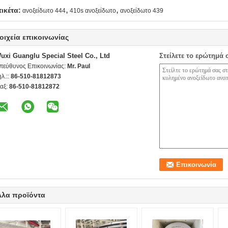
,
,
τικέτα:
ανοξείδωτο 444
410s ανοξείδωτο
ανοξείδωτο 439
οιχεία επικοινωνίας
uxi Guanglu Special Steel Co., Ltd
Στείλετε το ερώτημά 
πεύθυνος Επικοινωνίας:
Mr. Paul
ηλ.::
86-510-81812873
αξ:
86-510-81812872
λλα προϊόντα