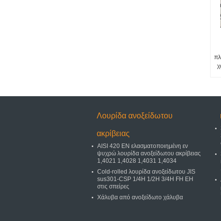
πλ
χ
Λουρίδα ανοξείδωτου
ακρίβειας
AISI 420 EN ελασματοποιημένη εν
ψυχρώ λουρίδα ανοξείδωτου ακρίβειας
1,4021 1,4028 1,4031 1,4034
Cold-rolled λουρίδα ανοξείδωτου JIS
sus301-CSP 1/4H 1/2H 3/4H FH EH
στις σπείρες
Χάλυβα από ανοξείδωτο χάλυβα