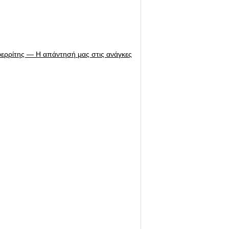
φερρίτης — Η απάντησή μας στις ανάγκες