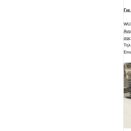
Για
WUX
Ανο
σας
Τηλ
Ema