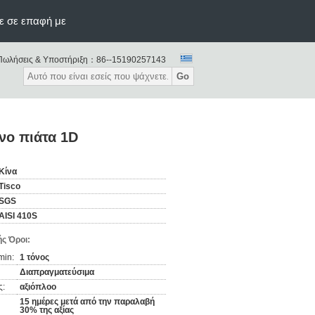
ε σε επαφή με
Πωλήσεις & Υποστήριξη：
86--15190257143
Go
νο πιάτα 1D
Κίνα
Tisco
SGS
AISI 410S
ς Όροι:
min:
1 τόνος
Διαπραγματεύσιμα
ς:
αξιόπλοο
15 ημέρες μετά από την παραλαβή
30% της αξίας