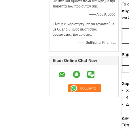
Πέμπτη και είμαστε πολύ ευτυχείς με την
Το 
ποιότητα των προϊόντων σας.
πύρ
—— Λιονέλ Lobo
και
Είναι η ευχαρίστησή μας να εργαστούμε
με Guanglu, ένας αξιόπιστος
συνεργάτης. Ευχαριστίες.
—— Sutthichai Khumrat
Χημ
Είμαι Online Chat Now
Χαρ
Χ
4
Δ
Δια
Τύπ