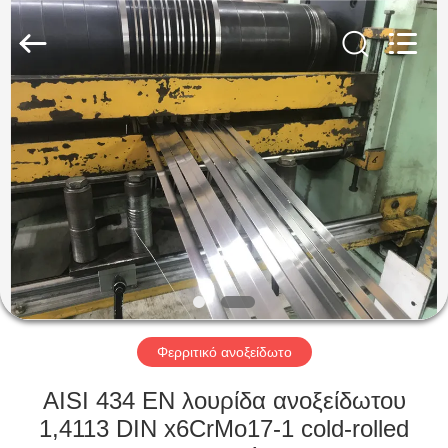
Guanglu
Special
Steel
Co.,
Ltd.
All
Rights
Reserved.
ΣΠΊΤΙ
ΠΡΟΪΌΝΤΑ
ΒΊΝΤΕΟ
ΠΕΡΊΠΟΥ
ΕΜΕΊΣ
Φερριτικό ανοξείδωτο
ΓΎΡΟΣ
AISI 434 EN λουρίδα ανοξείδωτου
ΕΡΓΟΣΤΑΣΊΩΝ
1,4113 DIN x6CrMo17-1 cold-rolled