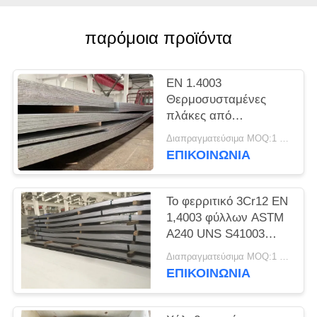
SITEMAP
παρόμοια προϊόντα
PRIVACY
POLICY
EN 1.4003
Θερμοσυσταμένες
πλάκες από
ανοξείδωτο χάλυβα
Διαπραγματεύσιμα MOQ:1 τόνος
UNS S41003
ΕΠΙΚΟΙΝΩΝΊΑ
Το φερριτικό 3Cr12 EN
1,4003 φύλλων ASTM
A240 UNS S41003
ανοξείδωτου Unility
Διαπραγματεύσιμα MOQ:1 τόνος
ΕΠΙΚΟΙΝΩΝΊΑ