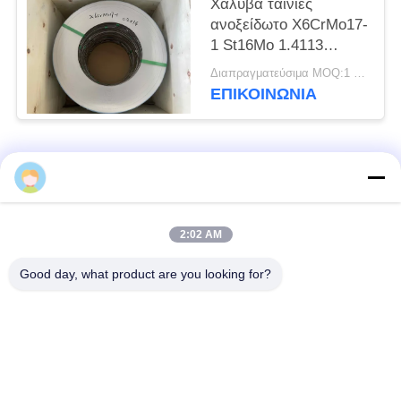
Χάλυβα ταινίες
ανοξείδωτο X6CrMo17-
1 St16Mo 1.4113
Χάλυβα ταινία ψυχρής
Διαπραγματεύσιμα MOQ:1 τόνος
έλασης
ΕΠΙΚΟΙΝΩΝΊΑ
Λαϊκή κατηγορία
Όλα
μαρτενσιτικό
Σκληραίνοντας
2:02 AM
ανοξείδωτο
ανοξείδωτο πτώσης
Good day, what product are you looking for?
Φερριτικό
Ειδικά κράματα
ανοξείδωτο
Λουρίδα ανοξείδωτου
Φύλλο και σπείρα
ακρίβειας
ανοξείδωτου