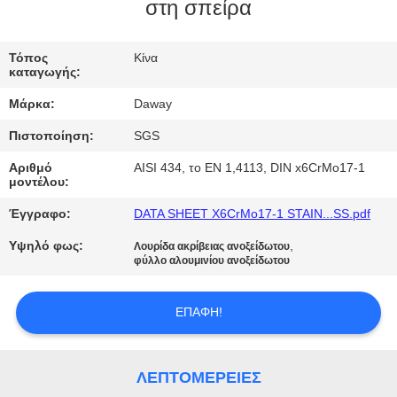
στη σπείρα
ΠΟΙΟΤΙΚΌΣ
ΈΛΕΓΧΟΣ
Τόπος
Κίνα
καταγωγής:
Μάρκα:
Daway
ΜΑΣ
Πιστοποίηση:
SGS
ΕΛΆΤΕ
Αριθμό
AISI 434, το EN 1,4113, DIN x6CrMo17-1
ΣΕ
μοντέλου:
ΕΠΑΦΉ
Έγγραφο:
DATA SHEET X6CrMo17-1 STAIN...SS.pdf
ΜΕ
Υψηλό φως:
,
Λουρίδα ακρίβειας ανοξείδωτου
φύλλο αλουμινίου ανοξείδωτου
ΖΗΤΉΣΤΕ
ΕΠΑΦΉ!
ΈΝΑ
ΑΠΌΣΠΑΣΜΑ
ΛΕΠΤΟΜΈΡΕΙΕΣ