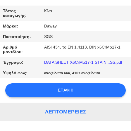
ΠΟΙΟΤΙΚΌΣ
Τόπος
Κίνα
καταγωγής:
ΈΛΕΓΧΟΣ
Μάρκα:
Daway
Πιστοποίηση:
SGS
ΜΑΣ
ΕΛΆΤΕ
Αριθμό
AISI 434, το EN 1,4113, DIN x6CrMo17-1
μοντέλου:
ΣΕ
Έγγραφο:
DATA SHEET X6CrMo17-1 STAIN...SS.pdf
ΕΠΑΦΉ
Υψηλό φως:
,
ανοξείδωτο 444
410s ανοξείδωτο
ΜΕ
ΕΠΑΦΉ!
ΖΗΤΉΣΤΕ
ΈΝΑ
ΛΕΠΤΟΜΈΡΕΙΕΣ
ΑΠΌΣΠΑΣΜΑ