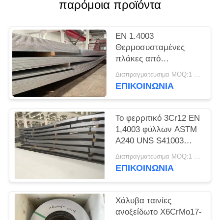
SITEMAP
παρόμοια προϊόντα
PRIVACY
EN 1.4003
Θερμοσυσταμένες
POLICY
πλάκες από
ανοξείδωτο χάλυβα
Διαπραγματεύσιμα MOQ:1 τόνος
UNS S41003
ΕΠΙΚΟΙΝΩΝΊΑ
Το φερριτικό 3Cr12 EN
1,4003 φύλλων ASTM
A240 UNS S41003
ανοξείδωτου Unility
Διαπραγματεύσιμα MOQ:1 τόνος
ΕΠΙΚΟΙΝΩΝΊΑ
Χάλυβα ταινίες
ανοξείδωτο X6CrMo17-