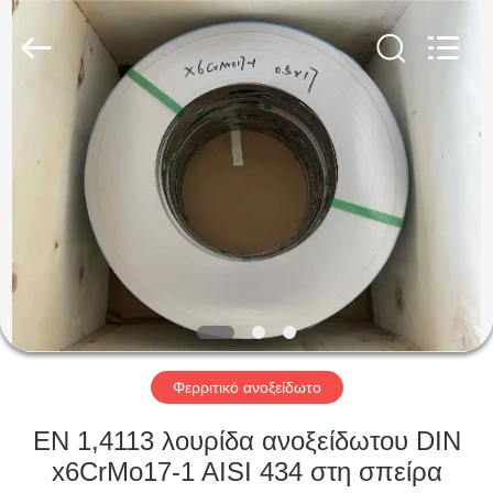
Guanglu
Special
Steel
Co.,
Ltd.
All
Rights
Reserved.
ΣΠΊΤΙ
ΠΡΟΪΌΝΤΑ
ΒΊΝΤΕΟ
ΠΕΡΊΠΟΥ
ΕΜΕΊΣ
Φερριτικό ανοξείδωτο
ΓΎΡΟΣ
EN 1,4113 λουρίδα ανοξείδωτου DIN
ΕΡΓΟΣΤΑΣΊΩΝ
x6CrMo17-1 AISI 434 στη σπείρα