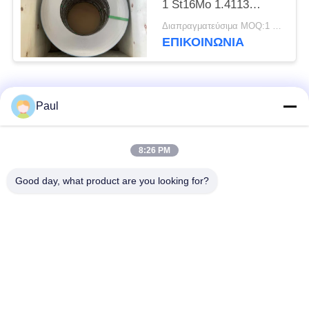
1 St16Mo 1.4113
Χάλυβα ταινία ψυχρής
Διαπραγματεύσιμα MOQ:1 τόνος
έλασης
ΕΠΙΚΟΙΝΩΝΊΑ
Λαϊκή κατηγορία
Όλα
Paul
μαρτενσιτικό
Σκληραίνοντας
8:26 PM
ανοξείδωτο
ανοξείδωτο πτώσης
Good day, what product are you looking for?
Φερριτικό
Ειδικά κράματα
ανοξείδωτο
Λουρίδα ανοξείδωτου
Φύλλο και σπείρα
ακρίβειας
ανοξείδωτου