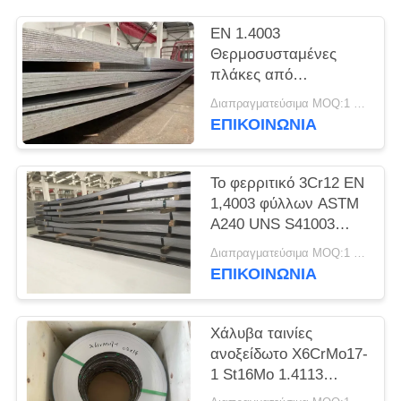
SITEMAP
EN 1.4003
Θερμοσυσταμένες
PRIVACY
πλάκες από
POLICY
ανοξείδωτο χάλυβα
Διαπραγματεύσιμα MOQ:1 τόνος
UNS S41003
ΕΠΙΚΟΙΝΩΝΊΑ
Το φερριτικό 3Cr12 EN
1,4003 φύλλων ASTM
A240 UNS S41003
ανοξείδωτου Unility
Διαπραγματεύσιμα MOQ:1 τόνος
ΕΠΙΚΟΙΝΩΝΊΑ
Χάλυβα ταινίες
ανοξείδωτο X6CrMo17-
1 St16Mo 1.4113
Χάλυβα ταινία ψυχρής