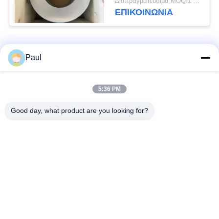
Διαπραγματεύσιμα MOQ:1 τόνος
έλασης
ΕΠΙΚΟΙΝΩΝΊΑ
Λαϊκή κατηγορία
Όλα
Paul
μαρτενσιτικό
Σκληραίνοντας
5:36 PM
ανοξείδωτο
ανοξείδωτο πτώσης
Good day, what product are you looking for?
Φερριτικό
Ειδικά κράματα
ανοξείδωτο
Λουρίδα ανοξείδωτου
Φύλλο και σπείρα
ακρίβειας
ανοξείδωτου
Σύρμα από
γραμμή από
ανοξείδωτο χάλυβα
ανοξείδωτο χάλυβα