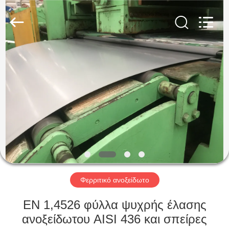
Guanglu
Special
Steel
Co.,
Ltd.
All
Rights
Reserved.
ΣΠΊΤΙ
ΠΡΟΪΌΝΤΑ
ΒΊΝΤΕΟ
ΠΕΡΊΠΟΥ
ΕΜΕΊΣ
Φερριτικό ανοξείδωτο
ΓΎΡΟΣ
EN 1,4526 φύλλα ψυχρής έλασης
ΕΡΓΟΣΤΑΣΊΩΝ
ανοξείδωτου AISI 436 και σπείρες