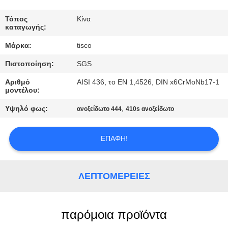
ΠΟΙΟΤΙΚΌΣ
Τόπος
Κίνα
καταγωγής:
ΈΛΕΓΧΟΣ
Μάρκα:
tisco
Πιστοποίηση:
SGS
ΜΑΣ
ΕΛΆΤΕ
Αριθμό
AISI 436, το EN 1,4526, DIN x6CrMoNb17-1
μοντέλου:
ΣΕ
Υψηλό φως:
,
ανοξείδωτο 444
410s ανοξείδωτο
ΕΠΑΦΉ
ΜΕ
ΕΠΑΦΉ!
ΖΗΤΉΣΤΕ
ΛΕΠΤΟΜΈΡΕΙΕΣ
ΈΝΑ
ΑΠΌΣΠΑΣΜΑ
παρόμοια προϊόντα