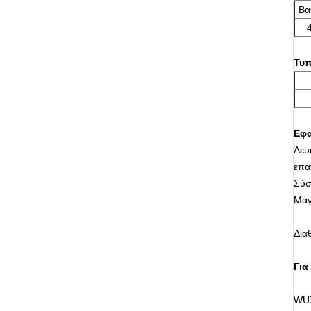
Βα
Τυπ
Εφ
Λευ
επα
Σύσ
Μαγ
Δια
Για
WUX