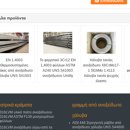
λλα προϊόντα
EN 1.4003
Το φερριτικό 3Cr12 EN
Χάλυβα ταινίες
Θερμοσυσταμένες
1,4003 φύλλων ASTM
ανοξείδωτο X6CrMo17-
άκες από ανοξείδωτο
A240 UNS S41003
1 St16Mo 1.4113
φ
άλυβα UNS S41003
ανοξείδωτου Unility
Χάλυβα ταινία ψυχρής
έλασης
ιατρικά κράματα
γραμμή από ανοξείδωτο
316LVM υλικό πιάτο ανοξείδωτου
χάλυβα
316LVM ASTM F139 μοσχευμάτων
φύλλων
AISI 446 Στρογγυλή ράβδο από
ανοξείδωτο χάλυβα UNS S44600
316LVM ανοξείδωτο γύρω από τα