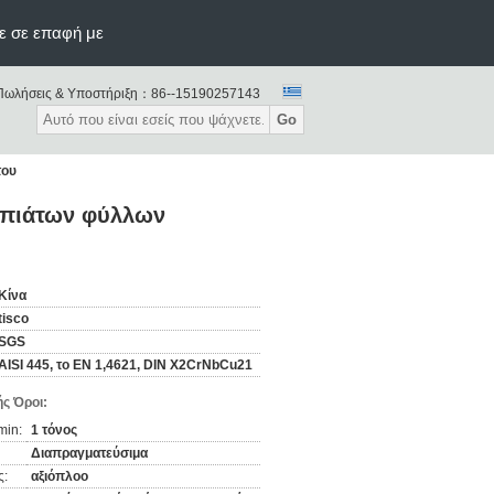
ε σε επαφή με
Πωλήσεις & Υποστήριξη：
86--15190257143
Go
του
1 πιάτων φύλλων
Κίνα
tisco
SGS
AISI 445, το EN 1,4621, DIN X2CrNbCu21
ς Όροι:
min:
1 τόνος
Διαπραγματεύσιμα
ς:
αξιόπλοο