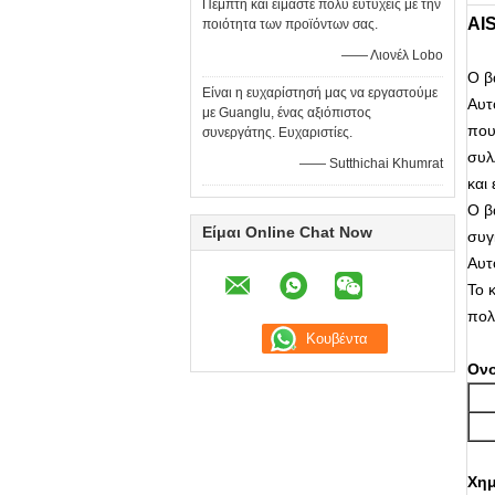
Πέμπτη και είμαστε πολύ ευτυχείς με την
AIS
ποιότητα των προϊόντων σας.
—— Λιονέλ Lobo
Ο β
Είναι η ευχαρίστησή μας να εργαστούμε
Αυτ
με Guanglu, ένας αξιόπιστος
που
συνεργάτης. Ευχαριστίες.
συλ
—— Sutthichai Khumrat
και
Ο β
Είμαι Online Chat Now
συγ
Αυτ
Το 
πολ
Ον
Χημ