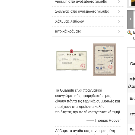
γραμμή από ανοξείδωτο χάλυβα
Σωλήνας από ανοξείδωτο χάλυβα
Χάλυβας λεπίδων
ιατρικά κράματα
Υλι
Μέ
έλα
Το Guanglu είναι πραγματικά
επαγγελματικός προμηθευτής, μας
Επ
δίνουν πάντα τις τεχνικές συμβουλές και
παρέχουν στα προϊόντα καλής
ποιότητας την πολύ ανταγωνιστική τιμή!
Υπ
—— Thomas Hoover
Επ
Λάβαμε τα αγαθά σας την περασμένη