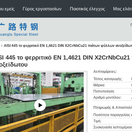
υ εμείς
Γύρος εργοστασίων
Ποιοτικός έλεγχος
Μας ελάτ
AISI 445 το φερριτικό EN 1,4621 DIN X2CrNbCu21 πιάτων φύλλων ανοξείδω
SI 445 το φερριτικό EN 1,4621 DIN X2CrNbCu2
οξείδωτου
Λεπτομέρειες:
Τόπος καταγωγής:
Μάρκα:
Πιστοποίηση:
Αριθμό μοντέλου:
Πληρωμής & Αποστολή
Ποσότητα παραγγελίας 
Τιμή:
Συσκευασία λεπτομέρειε