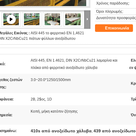
Χρόνος παράδοσης:
Όροι πληρωμής:
Δυνατότητα προσφοράς
Επικοινωνία
Μεγάλες Εικόνας :
AISI 445 το φερριτικό EN 1,4621
DIN X2CrNbCu21 πιάτων φύλλων ανοξείδωτου
AISI 445, EN 1.4621, DIN X2CrNbCu21 λαμαρίνα και
Ελ
κό:
πλάκα από φερριτικό ανοξείδωτο χάλυβα
εν 
γεθος ζεστών
3.0~20.0*1250/1500mm
Κρ
σης:
ιφάνεια:
2B, 2$ος, 1D
Τρ
Κοπή, μήκη κατόπιν ζήτησης
ηρεσία:
Όν
410s από ανοξείδωτο χάλυβα
439 από ανοξείδωτο
ισημαίνω:
,