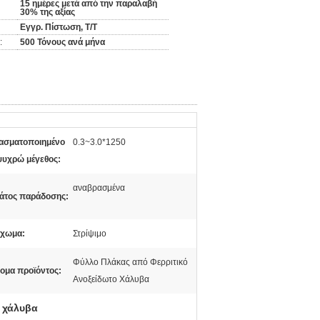
15 ημέρες μετά από την παραλαβή
30% της αξίας
Εγγρ. Πίστωση, T/T
:
500 Τόνους ανά μήνα
ασματοποιημένο
0.3~3.0*1250
ψυχρώ μέγεθος:
αναβρασμένα
άτος παράδοσης:
ίχωμα:
Στρίψιμο
Φύλλο Πλάκας από Φερριτικό
ομα προϊόντος:
Ανοξείδωτο Χάλυβα
 χάλυβα