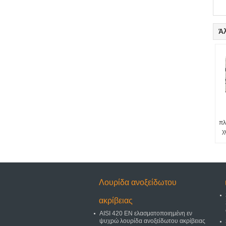
Ά
πλ
χ
Λουρίδα ανοξείδωτου
ακρίβειας
AISI 420 EN ελασματοποιημένη εν
ψυχρώ λουρίδα ανοξείδωτου ακρίβειας