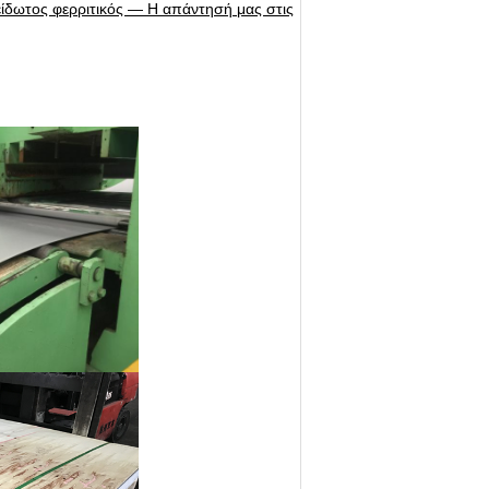
είδωτος φερριτικός — Η απάντησή μας στις