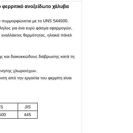
ό φερριτικό ανοξείδωτο χάλυβα
ου συμμορφώνεται με το UNS S44500.
λληλος για ένα ευρύ φάσμα εφαρμογών,
 εναλλάκτες θερμότητας, ηλιακά πάνελ
ης και διακοκκώδους διάβρωσης κατά τη
όνησης χλωριούχων.
νση από την εργασία του φερρίτη είναι
NS
JIS
500
445