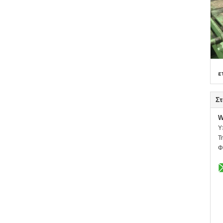
ε
Στ
W
Υ
Τ
Φ