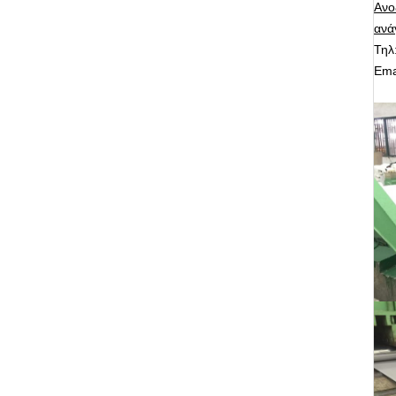
Ανο
ανά
Τηλ
Ema