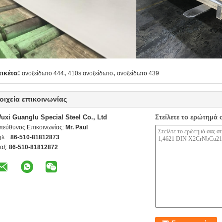
,
,
τικέτα:
ανοξείδωτο 444
410s ανοξείδωτο
ανοξείδωτο 439
οιχεία επικοινωνίας
uxi Guanglu Special Steel Co., Ltd
Στείλετε το ερώτημά 
πεύθυνος Επικοινωνίας:
Mr. Paul
ηλ.::
86-510-81812873
αξ:
86-510-81812872