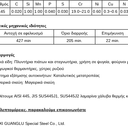
θμός
C
Si
Mn
P
S
Cr
Ni
Cu
N
445
0.020
1.00
1.00
0.040
0.030
19.0~21.0
0.60
0.3~0.6
0.0
ικές μηχανικές ιδιότητες
Αντοχή σε εφελκυσμό
Όριο διαρροής
Επιμήκυνση
427 min
205 min.
22 min.
αρμογές
κά είδη: Πλυντήρια πιάτων και στεγνωτήρια, χρήση σε ψυγεία, φούρνοι
γωγικοί θερμαντήρες, χύτρες ρυζιού
τημα εξάτμισης αυτοκινήτων: Καταλυτικός μετατροπέας
ειρικά σκεύη: Μαγειρικά σκεύη
θέτουμε AISI 445, JIS SUS445J1, SUS445J2 λαμαρίνα χάλυβα θερμής και
 λεπτομέρειες, παρακαλούμε επικοινωνήστε
I GUANGLU Special Steel Co., Ltd.