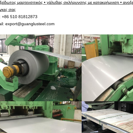
ξείδωτος μαρτενσιτικός • χάλυβας σκλήρυνσης με κατακρήμνιση • ανοξ
γκες σας
: +86 510 81812873
il: export@guanglusteel.com