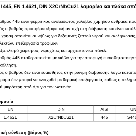
I 445, EN 1.4621, DIN X2CrNbCu21 λαμαρίνα και πλάκα απ
αθμός 445 είναι φερριτικός ανοξείδωτος χάλυβας χαμηλού άνθρακα π
ός ο βαθμός προσφέρει εξαιρετική αντοχή στη διάβρωση και είναι κατά
 χρησιμοποιείται συνήθως για δεξαμενές ζεστού νερού και σωληνώσεις,
λεκτών, επεξεργασία τροφίμων
 εξοπλισμό χειρισμού, νεροχύτες και αρχιτεκτονικά πάνελ.
αθμός 445 σταθεροποιείται με νιόβιο για την αποφυγή ευαισθητοποίησ
κόλληση.
ός ο βαθμός δεν είναι ευαίσθητος στην ρωγμή διάβρωσης λόγω καταπ
κράμα δεν μπορεί να ενισχυθεί με θερμική επεξεργασία, καθώς η σκλήρυ
ύ μικρότερη από ό,τι για τον ωστενίτη.
ομασία
EN
DIN
AISI
U
1.4621
X2CrNbCu21
445
S44
ική σύνθεση (βάρος %)