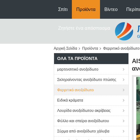
Σπίτι
Προϊόντα
Βίντεο
Περίπο
Ζητήστε ένα απόσπασμα
Αρχική Σελίδα
Προϊόντα
Φερριτικό ανοξείδωτο
ΌΛΑ ΤΑ ΠΡΟΪΌΝΤΑ
AI
αν
μαρτενσιτικό ανοξείδωτο
Σκληραίνοντας ανοξείδωτο πτώσης
Φερριτικό ανοξείδωτο
Ειδικά κράματα
Λουρίδα ανοξείδωτου ακρίβειας
Φύλλο και σπείρα ανοξείδωτου
Σύρμα από ανοξείδωτο χάλυβα