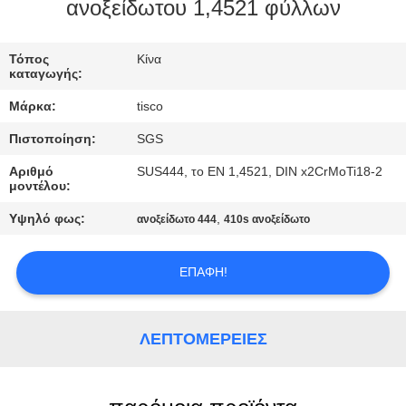
ανοξείδωτου 1,4521 φύλλων
ΠΟΙΟΤΙΚΌΣ
ΈΛΕΓΧΟΣ
Τόπος
Κίνα
καταγωγής:
Μάρκα:
tisco
ΜΑΣ
Πιστοποίηση:
SGS
ΕΛΆΤΕ
Αριθμό
SUS444, το EN 1,4521, DIN x2CrMoTi18-2
ΣΕ
μοντέλου:
ΕΠΑΦΉ
Υψηλό φως:
,
ανοξείδωτο 444
410s ανοξείδωτο
ΜΕ
ΕΠΑΦΉ!
ΖΗΤΉΣΤΕ
ΈΝΑ
ΛΕΠΤΟΜΈΡΕΙΕΣ
ΑΠΌΣΠΑΣΜΑ