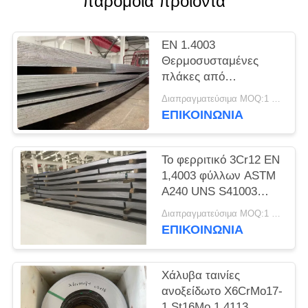
παρόμοια προϊόντα
SITEMAP
EN 1.4003
PRIVACY
Θερμοσυσταμένες
POLICY
πλάκες από
ανοξείδωτο χάλυβα
Διαπραγματεύσιμα MOQ:1 τόνος
UNS S41003
ΕΠΙΚΟΙΝΩΝΊΑ
Το φερριτικό 3Cr12 EN
1,4003 φύλλων ASTM
A240 UNS S41003
ανοξείδωτου Unility
Διαπραγματεύσιμα MOQ:1 τόνος
ΕΠΙΚΟΙΝΩΝΊΑ
Χάλυβα ταινίες
ανοξείδωτο X6CrMo17-
1 St16Mo 1.4113