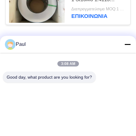
Χάλυβα ταινία ψυχρής
Διαπραγματεύσιμα MOQ:1 τόνος
έλασης
ΕΠΙΚΟΙΝΩΝΊΑ
Λαϊκή κατηγορία
Όλα
Paul
μαρτενσιτικό
Σκληραίνοντας
3:08 AM
ανοξείδωτο
ανοξείδωτο πτώσης
Good day, what product are you looking for?
Φερριτικό
Ειδικά κράματα
ανοξείδωτο
Λουρίδα ανοξείδωτου
Φύλλο και σπείρα
ακρίβειας
ανοξείδωτου