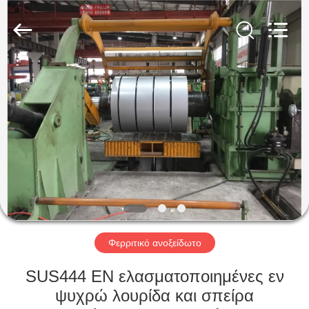
Guanglu
Special
Steel
Co.,
Ltd.
All
Rights
Reserved.
ΣΠΊΤΙ
ΠΡΟΪΌΝΤΑ
ΒΊΝΤΕΟ
ΠΕΡΊΠΟΥ
ΕΜΕΊΣ
Φερριτικό ανοξείδωτο
ΓΎΡΟΣ
SUS444 EN ελασματοποιημένες εν
ΕΡΓΟΣΤΑΣΊΩΝ
ψυχρώ λουρίδα και σπείρα