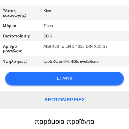
ΠΟΙΟΤΙΚΌΣ
Τόπος
Κίνα
καταγωγής:
ΈΛΕΓΧΟΣ
Μάρκα:
Tisco
Πιστοποίηση:
SGS
ΜΑΣ
ΕΛΆΤΕ
Αριθμό
AISI 430 το EN 1,4016 DIN X6Cr17
μοντέλου:
ΣΕ
Υψηλό φως:
,
ανοξείδωτο 444
410s ανοξείδωτο
ΕΠΑΦΉ
ΜΕ
ΕΠΑΦΉ!
ΖΗΤΉΣΤΕ
ΛΕΠΤΟΜΈΡΕΙΕΣ
ΈΝΑ
ΑΠΌΣΠΑΣΜΑ
παρόμοια προϊόντα