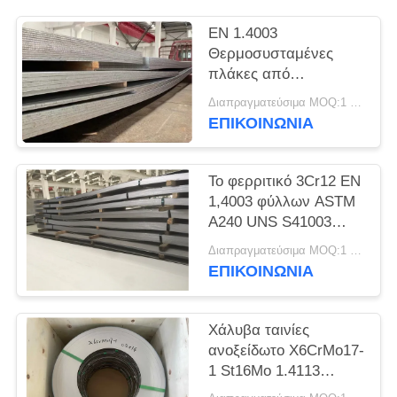
SITEMAP
EN 1.4003
Θερμοσυσταμένες
PRIVACY
πλάκες από
POLICY
ανοξείδωτο χάλυβα
Διαπραγματεύσιμα MOQ:1 τόνος
UNS S41003
ΕΠΙΚΟΙΝΩΝΊΑ
Το φερριτικό 3Cr12 EN
1,4003 φύλλων ASTM
A240 UNS S41003
ανοξείδωτου Unility
Διαπραγματεύσιμα MOQ:1 τόνος
ΕΠΙΚΟΙΝΩΝΊΑ
Χάλυβα ταινίες
ανοξείδωτο X6CrMo17-
1 St16Mo 1.4113
Χάλυβα ταινία ψυχρής