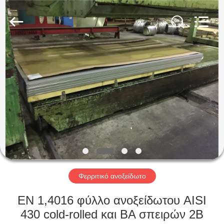
Guanglu
Special
Steel
Co.,
Ltd.
All
Rights
Reserved.
ΣΠΊΤΙ
ΠΡΟΪΌΝΤΑ
ΒΊΝΤΕΟ
ΠΕΡΊΠΟΥ
ΕΜΕΊΣ
Φερριτικό ανοξείδωτο
ΓΎΡΟΣ
EN 1,4016 φύλλο ανοξείδωτου AISI
ΕΡΓΟΣΤΑΣΊΩΝ
430 cold-rolled και BA σπειρών 2B