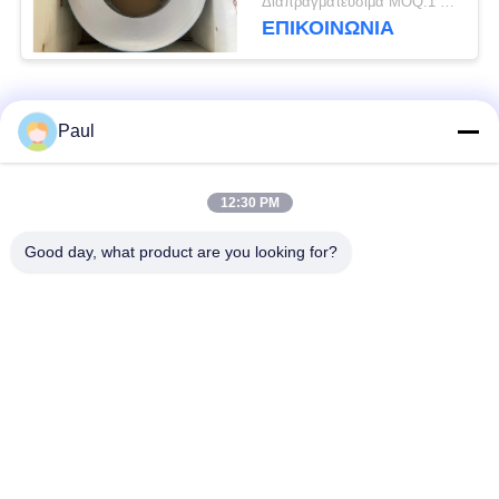
Διαπραγματεύσιμα MOQ:1 τόνος
έλασης
ΕΠΙΚΟΙΝΩΝΊΑ
Λαϊκή κατηγορία
Όλα
Paul
μαρτενσιτικό
Σκληραίνοντας
12:30 PM
ανοξείδωτο
ανοξείδωτο πτώσης
Good day, what product are you looking for?
Φερριτικό
Ειδικά κράματα
ανοξείδωτο
Λουρίδα ανοξείδωτου
Φύλλο και σπείρα
ακρίβειας
ανοξείδωτου
Σύρμα από
γραμμή από
ανοξείδωτο χάλυβα
ανοξείδωτο χάλυβα