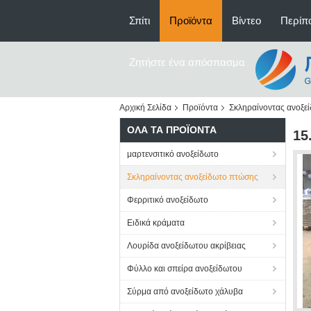
Σπίτι
Προϊόντα
Βίντεο
Περίπο
Ζητήστε ένα απόσπασμα
Αρχική Σελίδα
Προϊόντα
Σκληραίνοντας ανοξε
ΌΛΑ ΤΑ ΠΡΟΪΌΝΤΑ
15
μαρτενσιτικό ανοξείδωτο
Σκληραίνοντας ανοξείδωτο πτώσης
Φερριτικό ανοξείδωτο
Ειδικά κράματα
Λουρίδα ανοξείδωτου ακρίβειας
Φύλλο και σπείρα ανοξείδωτου
Σύρμα από ανοξείδωτο χάλυβα