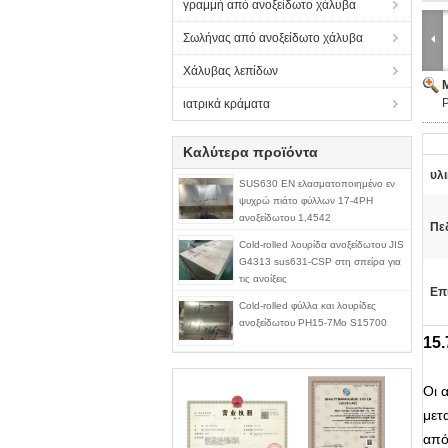
γραμμή από ανοξείδωτο χάλυβα
Σωλήνας από ανοξείδωτο χάλυβα
Χάλυβας λεπίδων
ιατρικά κράματα
Καλύτερα προϊόντα
υλι
SUS630 EN ελασματοποιημένο εν
ψυχρώ πιάτο φύλλων 17-4PH
ανοξείδωτου 1,4542
Πεδ
Cold-rolled λουρίδα ανοξείδωτου JIS
G4313 sus631-CSP στη σπείρα για
τις ανοίξεις
Επ
Cold-rolled φύλλα και λουρίδες
ανοξείδωτου PH15-7Mo S15700
15
Οι 
μετ
από