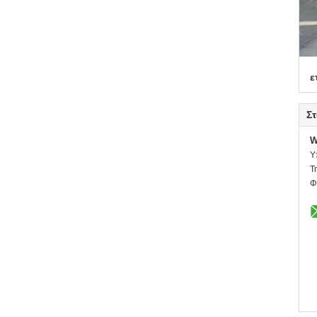
ε
Στ
W
Υ
Τ
Φ