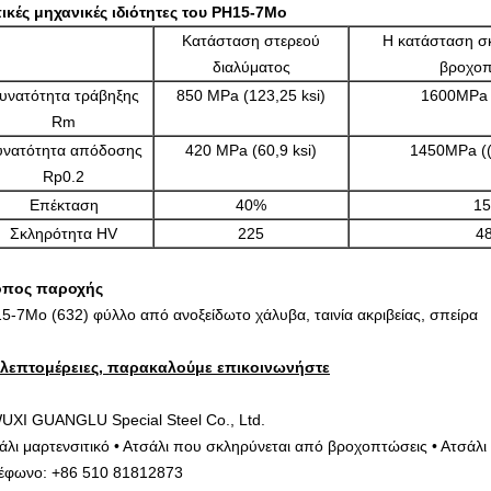
ικές μηχανικές ιδιότητες του PH15-7Mo
Κατάσταση στερεού
Η κατάσταση σ
διαλύματος
βροχοπ
υνατότητα τράβηξης
850 MPa (123,25 ksi)
1600MPa (
Rm
υνατότητα απόδοσης
420 MPa (60,9 ksi)
1450MPa ((
Rp0.2
Επέκταση
40%
1
Σκληρότητα HV
225
4
όπος παροχής
5-7Mo (632) φύλλο από ανοξείδωτο χάλυβα, ταινία ακριβείας, σπείρα
 λεπτομέρειες, παρακαλούμε επικοινωνήστε
UXI GUANGLU Special Steel Co., Ltd.
άλι μαρτενσιτικό • Ατσάλι που σκληρύνεται από βροχοπτώσεις • Ατσάλι 
έφωνο: +86 510 81812873