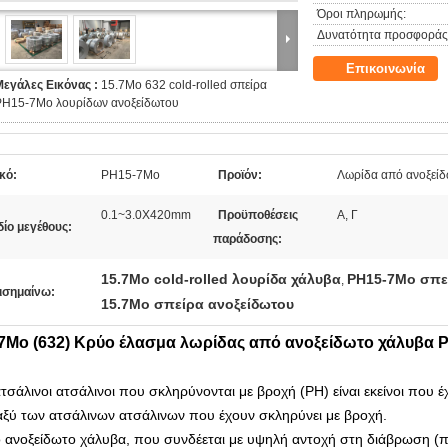
Όροι πληρωμής:
Δυνατότητα προσφοράς
Επικοινωνία
Μεγάλες Εικόνας :
15.7Mo 632 cold-rolled σπείρα
PH15-7Mo λουρίδων ανοξείδωτου
κό:
PH15-7Mo
Προϊόν:
Λωρίδα από ανοξείδ
0.1~3.0X420mm
Προϋποθέσεις
Α, Γ
ίο μεγέθους:
παράδοσης:
15.7Mo cold-rolled λουρίδα χάλυβα
PH15-7Mo σπε
,
ισημαίνω:
15.7Mo σπείρα ανοξείδωτου
.7Mo (632) Κρύο έλασμα λωρίδας από ανοξείδωτο χάλυβα 
ατσάλινοι ατσάλινοι που σκληρύνονται με βροχή (PH) είναι εκείνοι που
αξύ των ατσάλινων ατσάλινων που έχουν σκληρύνει με βροχή.
 ανοξείδωτο χάλυβα,
που συνδέεται με υψηλή αντοχή στη διάβρωση (