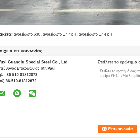
,
,
τικέτα:
ανοξείδωτο 630
ανοξείδωτο 17 7 pH
ανοξείδωτο 17 4 pH
οιχεία επικοινωνίας
uxi Guanglu Special Steel Co., Ltd
Στείλετε το ερώτημά 
πεύθυνος Επικοινωνίας:
Mr. Paul
ηλ.::
86-510-81812873
αξ:
86-510-81812872