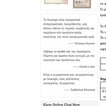
το a
Ο μ
κρά
Το Guanglu είναι πραγματικά
επαγγελματικός προμηθευτής, μας
Το 
δίνουν πάντα τις τεχνικές συμβουλές και
Το 
παρέχουν στα προϊόντα καλής
ποιότητας την πολύ ανταγωνιστική τιμή!
Το 
φάσ
—— Thomas Hoover
υψη
Λάβαμε τα αγαθά σας την περασμένη
Πέμπτη και είμαστε πολύ ευτυχείς με την
ποιότητα των προϊόντων σας.
—— Λιονέλ Lobo
Είναι η ευχαρίστησή μας να εργαστούμε
Χημ
με Guanglu, ένας αξιόπιστος
συνεργάτης. Ευχαριστίες.
—— Sutthichai Khumrat
0.
π
Είμαι Online Chat Now