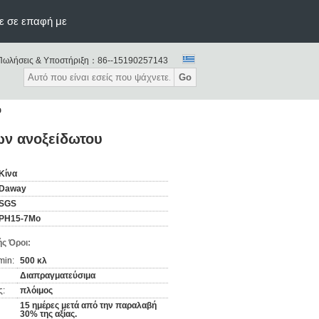
ε σε επαφή με
Πωλήσεις & Υποστήριξη：
86--15190257143
Go
υ
ων ανοξείδωτου
Κίνα
Daway
SGS
PH15-7Mo
ς Όροι:
min:
500 κλ
Διαπραγματεύσιμα
ς:
πλόιμος
15 ημέρες μετά από την παραλαβή
30% της αξίας.