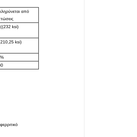
κληρύνεται από
τώσεις
(232 ksi)
210,25 ksi)
5%
80
φερριτικό