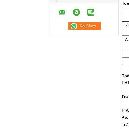
Τυπ
Δ
Δ
Τρ
PH1
Για
Η W
Ατσ
Τηλ