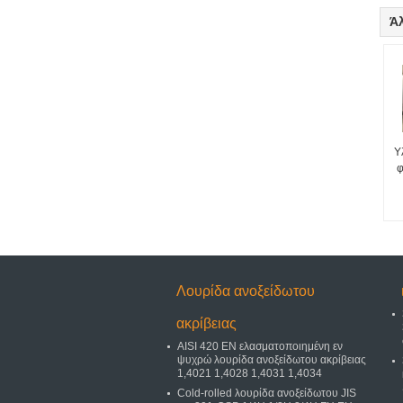
Ά
Υ
φ
Λουρίδα ανοξείδωτου
ακρίβειας
AISI 420 EN ελασματοποιημένη εν
ψυχρώ λουρίδα ανοξείδωτου ακρίβειας
1,4021 1,4028 1,4031 1,4034
Cold-rolled λουρίδα ανοξείδωτου JIS