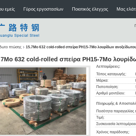
υ εμείς
Γύρος εργοστασίων
Ποιοτικός έλεγχος
Μας ελάτ
ίδωτο πτώσης
15.7Mo 632 cold-rolled σπείρα PH15-7Mo λουρίδων ανοξείδωτο
.7Mo 632 cold-rolled σπείρα PH15-7Mo λουρίδ
Λεπτομέρειες:
Τόπος καταγωγής:
Μάρκα:
Πιστοποίηση:
Αριθμό μοντέλου:
Πληρωμής & Αποστολή
Ποσότητα παραγγελίας 
Τιμή:
Συσκευασία λεπτομέρειε
Χρόνος παράδοσης: