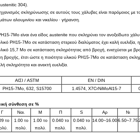
ustenitic 304).
ηχανισμός σκληρύνωσης σε αυτούς τους χάλυβες είναι παρόμοιος με 
μάτων αλουμινίου και νικελίου ∙ γήρανση.
PH15-7Mo είναι ένα είδος austenite που σκληρύνει τον ανοξείδωτο χάλυ
υλικό PH15-7Mo σε κατάσταση στερεού διαλύματος έχει καλή ευελιξία,
υλικό 15,7 Mo σε κατάσταση σκληρότητας από βροχή, ενισχύεται με βρ
η βροχής,
έτσι ώστε η ποιότητα υλικού PH15-7Mo σε κατάσταση σκληρ
λή σκληρότητα και ανεκτή ευελιξία.
ΑΙΣΙ / ASTM
EN / DIN
PH15-7Mo, 632, S15700
1.4574, X7CrNiMoAl15-7
ική σύνθεση σε %
Γ
Ναι.
Μ
Π
S
Αρ
Νι
09 το
1.00 το
1.00 το
0.040 το
0.040 το
14.00~16.00
6.50~7.75
ολύ.
πολύ.
πολύ.
πολύ.
πολύ.