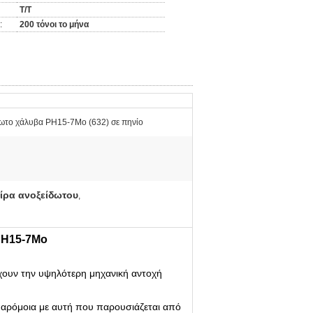
T/T
:
200 τόνοι το μήνα
ωτο χάλυβα PH15-7Mo (632) σε πηνίο
ίρα ανοξείδωτου
,
PH15-7Mo
 έχουν την υψηλότερη μηχανική αντοχή
παρόμοια με αυτή που παρουσιάζεται από