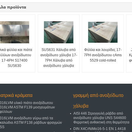
λλα προϊόντα
λικά φύλλα και πιάτα
SUS631 Χάλυβα από
Φύλλα και λουρίδες 17-
ύλλων ανοξείδωτου
ανοξείδωτο χάλυβα 17-
7PH ανοξείδωτου cAms
Κ
17-4PH S17400
7PH Χάλυβα από
5529 cold-rolled
φ
SUS630
ανοξείδωτο χάλυβα
ιατρικά κράματα
γραμμή από ανοξείδωτο
316LVM υλικό πιάτο ανοξείδωτου
χάλυβα
316LVM ASTM F139 μοσχευμάτων
φύλλων
AISI 446 Στρογγυλή ράβδο από
ανοξείδωτο χάλυβα UNS S44600
316LVM ανοξείδωτο γύρω από τα
Φερριτική ανθεκτική στη θερμότητα
καλώδια ASTM F138 ράβδων φραγμών
SS
DIN X4CrNiMo16-5-1 EN 1.4418