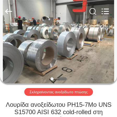
Guanglu
Special
Steel
Co.,
Ltd.
All
Rights
Reserved.
ΣΠΊΤΙ
ΠΡΟΪΌΝΤΑ
ΒΊΝΤΕΟ
ΠΕΡΊΠΟΥ
ΕΜΕΊΣ
Σκληραίνοντας ανοξείδωτο πτώσης
ΓΎΡΟΣ
Λουρίδα ανοξείδωτου PH15-7Mo UNS
ΕΡΓΟΣΤΑΣΊΩΝ
S15700 AISI 632 cold-rolled στη