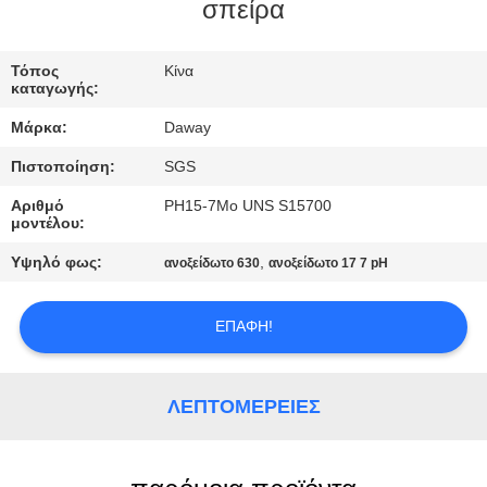
σπείρα
ΠΟΙΟΤΙΚΌΣ
ΈΛΕΓΧΟΣ
Τόπος
Κίνα
καταγωγής:
Μάρκα:
Daway
ΜΑΣ
Πιστοποίηση:
SGS
ΕΛΆΤΕ
Αριθμό
PH15-7Mo UNS S15700
ΣΕ
μοντέλου:
ΕΠΑΦΉ
Υψηλό φως:
,
ανοξείδωτο 630
ανοξείδωτο 17 7 pH
ΜΕ
ΕΠΑΦΉ!
ΖΗΤΉΣΤΕ
ΈΝΑ
ΛΕΠΤΟΜΈΡΕΙΕΣ
ΑΠΌΣΠΑΣΜΑ