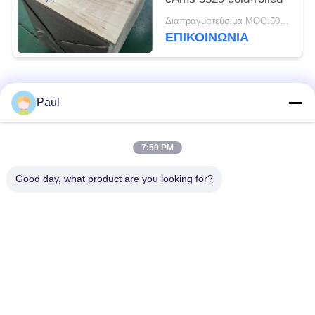
Διαπραγματεύσιμα MOQ:500 ΚΛ
ΕΠΙΚΟΙΝΩΝΊΑ
Λαϊκή κατηγορία
Όλα
Paul
μαρτενσιτικό
Σκληραίνοντας
7:59 PM
ανοξείδωτο
ανοξείδωτο πτώσης
Good day, what product are you looking for?
Φερριτικό
Ειδικά κράματα
ανοξείδωτο
Λουρίδα ανοξείδωτου
Φύλλο και σπείρα
ακρίβειας
ανοξείδωτου