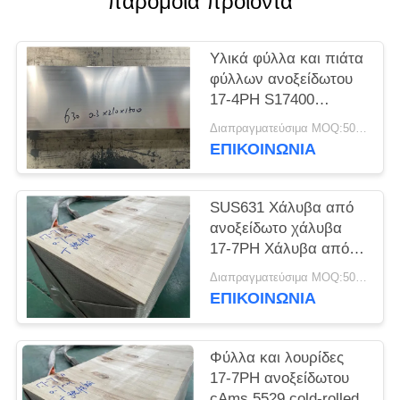
παρόμοια προϊόντα
SITEMAP
Υλικά φύλλα και πιάτα
PRIVACY
φύλλων ανοξείδωτου
POLICY
17-4PH S17400
SUS630
Διαπραγματεύσιμα MOQ:500 κλ
ΕΠΙΚΟΙΝΩΝΊΑ
SUS631 Χάλυβα από
ανοξείδωτο χάλυβα
17-7PH Χάλυβα από
ανοξείδωτο χάλυβα
Διαπραγματεύσιμα MOQ:500 κλ
ΕΠΙΚΟΙΝΩΝΊΑ
Φύλλα και λουρίδες
17-7PH ανοξείδωτου
cAms 5529 cold-rolled