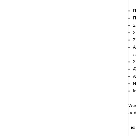
Π
Π
Σ
Σ
Σ
A
π
Σ
A
A
N
I
Wux
από
Για