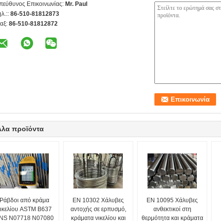
πεύθυνος Επικοινωνίας:
Mr. Paul
ηλ.::
86-510-81812873
αξ:
86-510-81812872
λλα προϊόντα
Ράβδοι από κράμα
EN 10302 Χάλυβες
EN 10095 Χάλυβες
ικελίου ASTM B637
αντοχής σε ερπυσμό,
ανθεκτικοί στη
NS N07718 N07080
κράματα νικελίου και
θερμότητα και κράματα