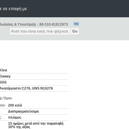
ε σε επαφή με
Πωλήσεις & Υποστήριξη：
86-510-81812873
Go
Κίνα
Daway
SGS
Ακατέργαστο C276, UNS N10276
ς Όροι:
min:
200 κιλά
Διαπραγματεύσιμα
ς:
πλόιμος
15 ημέρες μετά από την παραλαβή
30% της αξίας