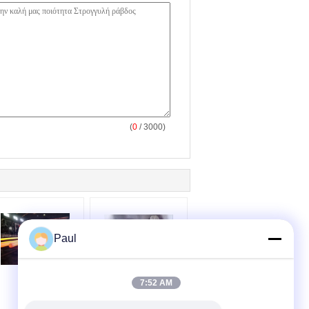
(
0
/ 3000)
Paul
7:52 AM