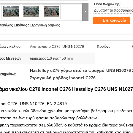
Όροι πληρωμής:
Δυνατότητα προσφοράς
Επικοινωνία
Μεγάλες Εικόνας :
Στρογγυλή ράβδος
άμα νικελίου:
Ακατέργαστο C276, UNS N10276
Προϊόν:
ρος Μεγεθών:
διάμετρος 1,0 έως 450 mm
Hastelloy c276 γύρω από το φραγμό
UNS N10276 
,
ισημαίνω:
Στρογγυλή ράβδος Inconel C276
άμα νικελίου C276 Inconel C276 Hastelloy C276 UNS N102
onel C276, UNS N10276, EN 2.4819
μα νικελίου-μολυβδαινίου-χρωμίου με προσθήκη βολφραμίου με εξαιρε
ίσταση σε ένα ευρύ φάσμα σοβαρών περιβαλλόντων.
ψηλή περιεκτικότητα σε μολυβδαίνιο καθιστά το κράμα ιδιαίτερα ανθεκτ
αμηλή περιεκτικότητα σε άνθρακα ελαχιστοποιεί την καθίζηση καρβιδίο