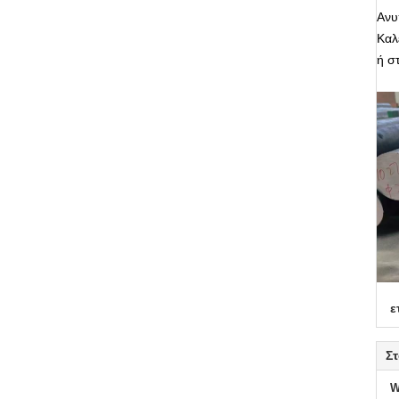
Ανυ
Καλ
ή σ
ε
Στ
W