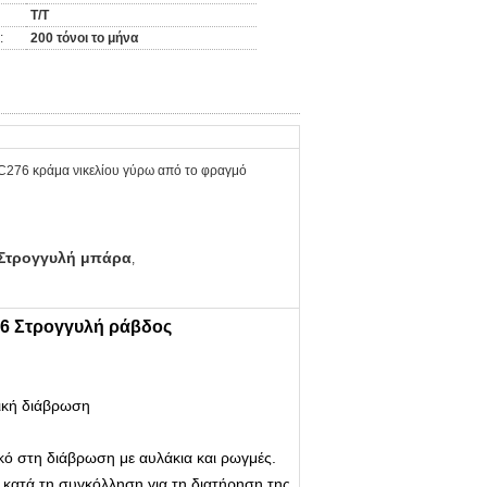
Τ/Τ
:
200 τόνοι το μήνα
C276 κράμα νικελίου γύρω από το φραγμό
Στρογγυλή μπάρα
,
76 Στρογγυλή ράβδος
τική διάβρωση
ικό στη διάβρωση με αυλάκια και ρωγμές.
υ κατά τη συγκόλληση για τη διατήρηση της