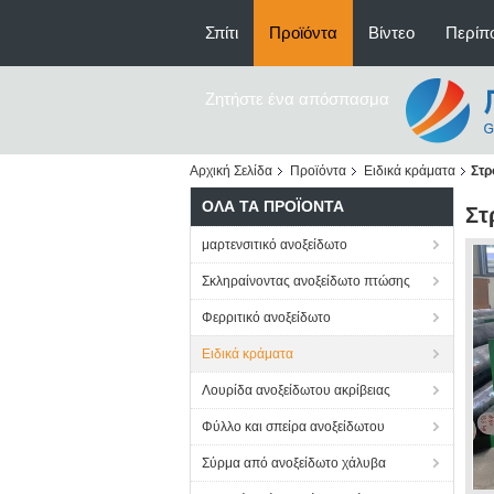
Σπίτι
Προϊόντα
Βίντεο
Περίπο
Ζητήστε ένα απόσπασμα
Αρχική Σελίδα
Προϊόντα
Ειδικά κράματα
Στρ
ΌΛΑ ΤΑ ΠΡΟΪΌΝΤΑ
Στ
μαρτενσιτικό ανοξείδωτο
Σκληραίνοντας ανοξείδωτο πτώσης
Φερριτικό ανοξείδωτο
Ειδικά κράματα
Λουρίδα ανοξείδωτου ακρίβειας
Φύλλο και σπείρα ανοξείδωτου
Σύρμα από ανοξείδωτο χάλυβα