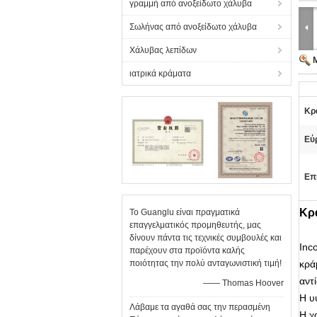
γραμμή από ανοξείδωτο χάλυβα
Σωλήνας από ανοξείδωτο χάλυβα
Χάλυβας λεπίδων
ιατρικά κράματα
Κρ
Εύ
Επ
Κρ
Το Guanglu είναι πραγματικά
επαγγελματικός προμηθευτής, μας
δίνουν πάντα τις τεχνικές συμβουλές και
Inc
παρέχουν στα προϊόντα καλής
ποιότητας την πολύ ανταγωνιστική τιμή!
κρά
αντ
—— Thomas Hoover
Η υ
Λάβαμε τα αγαθά σας την περασμένη
Η χ