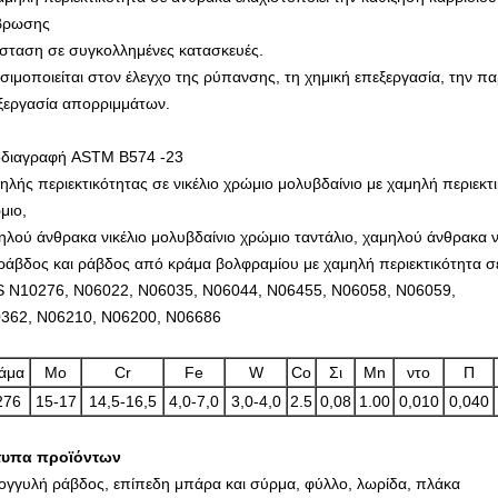
βρωσης
ίσταση σε συγκολλημένες κατασκευές.
σιμοποιείται στον έλεγχο της ρύπανσης, τη χημική επεξεργασία, την π
ξεργασία απορριμμάτων.
διαγραφή ASTM B574 -23
ηλής περιεκτικότητας σε νικέλιο χρώμιο μολυβδαίνιο με χαμηλή περιεκτ
μιο,
ηλού άνθρακα νικέλιο μολυβδαίνιο χρώμιο ταντάλιο, χαμηλού άνθρακα ν
 ράβδος και ράβδος από κράμα βολφραμίου με χαμηλή περιεκτικότητα σε
 N10276, N06022, N06035, N06044, N06455, N06058, N06059,
362, N06210, N06200, N06686
άμα
Μο
Cr
Fe
W
Co
Σι
Mn
ντο
Π
276
15-17
14,5-16,5
4,0-7,0
3,0-4,0
2.5
0,08
1.00
0,010
0,040
τυπα προϊόντων
ογγυλή ράβδος, επίπεδη μπάρα και σύρμα, φύλλο, λωρίδα, πλάκα