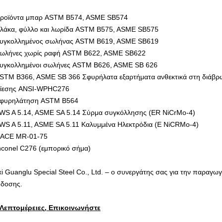
ροϊόντα μπαρ ASTM B574, ASME SB574
λάκα, φύλλο και λωρίδα ASTM B575, ASME SB575
υγκολλημένος σωλήνας ASTM B619, ASME SB619
ωλήνες χωρίς ραφή ASTM B622, ASME SB622
υγκολλημένοι σωλήνες ASTM B626, ASME SB 626
STM B366, ASME SB 366 Σφυρήλατα εξαρτήματα ανθεκτικά στη διάβ
ίεσης ANSI-WPHC276
φυρηλάτηση ASTM B564
WS A 5.14, ASME SA 5.14 Σύρμα συγκόλλησης (ER NiCrMo-4)
WS A 5.11, ASME SA 5.11 Καλυμμένα Ηλεκτρόδια (E NiCRMo-4)
ACE MR-01-75
nconel C276 (εμπορικό σήμα)
i Guanglu Special Steel Co., Ltd. – ο συνεργάτης σας για την παραγωγ
δοσης.
 Λεπτομέρειες, Επικοινωνήστε