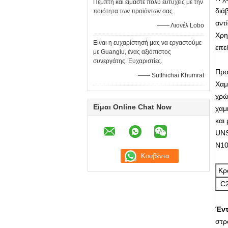
Πέμπτη και είμαστε πολύ ευτυχείς με την
διά
ποιότητα των προϊόντων σας.
αντ
—— Λιονέλ Lobo
Χρη
Είναι η ευχαρίστησή μας να εργαστούμε
επε
με Guanglu, ένας αξιόπιστος
συνεργάτης. Ευχαριστίες.
Προ
—— Sutthichai Khumrat
Χαμ
χρώ
Είμαι Online Chat Now
χαμ
και
UNS
N10
Κρ
C
Έν
στρ