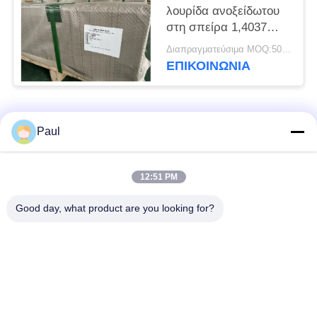
λουρίδα ανοξείδωτου
στη σπείρα 1,4037
που ανοπτείται
Διαπραγματεύσιμα MOQ:500 κιλά
ΕΠΙΚΟΙΝΩΝΊΑ
Λαϊκή κατηγορία
Όλα
Paul
μαρτενσιτικό
Σκληραίνοντας
12:51 PM
ανοξείδωτο
ανοξείδωτο πτώσης
Good day, what product are you looking for?
Φερριτικό
Ειδικά κράματα
ανοξείδωτο
Λουρίδα ανοξείδωτου
Φύλλο και σπείρα
ακρίβειας
ανοξείδωτου