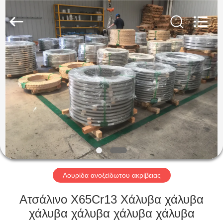
Guanglu
Special
Steel
Co.,
Ltd.
All
Rights
Reserved.
ΣΠΊΤΙ
ΠΡΟΪΌΝΤΑ
ΒΊΝΤΕΟ
ΠΕΡΊΠΟΥ
ΕΜΕΊΣ
Λουρίδα ανοξείδωτου ακρίβειας
ΓΎΡΟΣ
Ατσάλινο X65Cr13 Χάλυβα χάλυβα
ΕΡΓΟΣΤΑΣΊΩΝ
χάλυβα χάλυβα χάλυβα χάλυβα