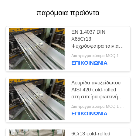
SITEMAP
παρόμοια προϊόντα
PRIVACY
POLICY
EN 1.4037 DIN
X65Cr13
Ψυχρόσφαιρα ταινία
από ανοξείδωτο
Διαπραγματεύσιμα MOQ:1 τόνος
χάλυβα σε τροχιά
ΕΠΙΚΟΙΝΩΝΊΑ
Λουρίδα ανοξείδωτου
AISI 420 cold-rolled
στη σπείρα φωτεινή
ανοπτημένη επιφάνεια
Διαπραγματεύσιμα MOQ:1 τόνος
2B
ΕΠΙΚΟΙΝΩΝΊΑ
6Cr13 cold-rolled