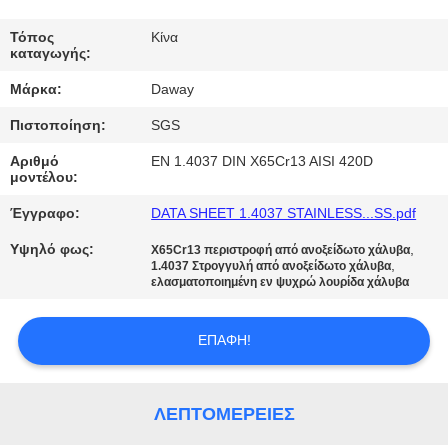
ΠΟΙΟΤΙΚΌΣ
Τόπος
Κίνα
καταγωγής:
ΈΛΕΓΧΟΣ
Μάρκα:
Daway
Πιστοποίηση:
SGS
ΜΑΣ
ΕΛΆΤΕ
Αριθμό
EN 1.4037 DIN X65Cr13 AISI 420D
μοντέλου:
ΣΕ
Έγγραφο:
DATA SHEET 1.4037 STAINLESS...SS.pdf
ΕΠΑΦΉ
Υψηλό φως:
,
X65Cr13 περιστροφή από ανοξείδωτο χάλυβα
ΜΕ
,
1.4037 Στρογγυλή από ανοξείδωτο χάλυβα
ελασματοποιημένη εν ψυχρώ λουρίδα χάλυβα
ΖΗΤΉΣΤΕ
ΕΠΑΦΉ!
ΈΝΑ
ΑΠΌΣΠΑΣΜΑ
ΛΕΠΤΟΜΈΡΕΙΕΣ