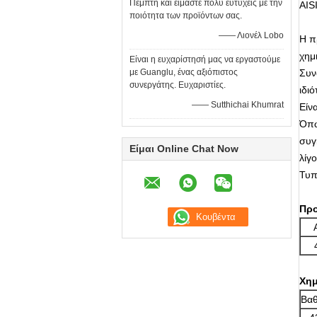
Πέμπτη και είμαστε πολύ ευτυχείς με την
AIS
ποιότητα των προϊόντων σας.
—— Λιονέλ Lobo
Η π
χημ
Είναι η ευχαρίστησή μας να εργαστούμε
με Guanglu, ένας αξιόπιστος
Συν
συνεργάτης. Ευχαριστίες.
ιδιό
—— Sutthichai Khumrat
Είν
Όπω
συγ
Είμαι Online Chat Now
λίγ
Τυπ
Προ
Χημ
Βα