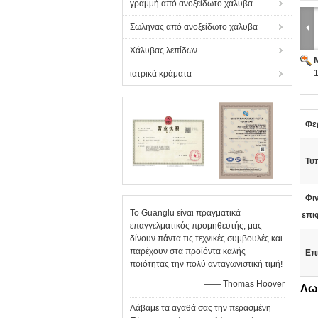
γραμμή από ανοξείδωτο χάλυβα
Σωλήνας από ανοξείδωτο χάλυβα
Χάλυβας λεπίδων
ιατρικά κράματα
Φερ
Τυ
Φι
Το Guanglu είναι πραγματικά
επι
επαγγελματικός προμηθευτής, μας
δίνουν πάντα τις τεχνικές συμβουλές και
παρέχουν στα προϊόντα καλής
Επ
ποιότητας την πολύ ανταγωνιστική τιμή!
—— Thomas Hoover
Λωρ
Λάβαμε τα αγαθά σας την περασμένη