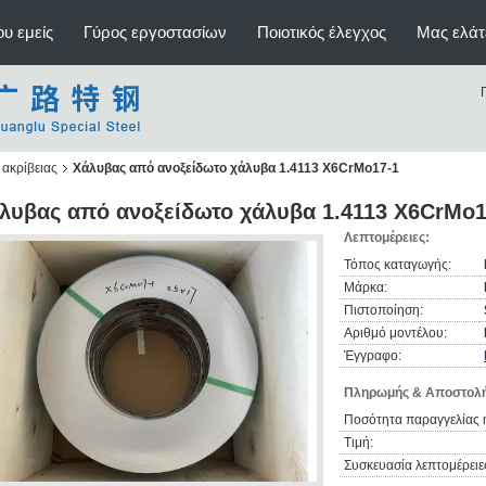
υ εμείς
Γύρος εργοστασίων
Ποιοτικός έλεγχος
Μας ελάτ
ακρίβειας
Χάλυβας από ανοξείδωτο χάλυβα 1.4113 X6CrMo17-1
λυβας από ανοξείδωτο χάλυβα 1.4113 X6CrMo1
Λεπτομέρειες:
Τόπος καταγωγής:
Μάρκα:
Πιστοποίηση:
Αριθμό μοντέλου:
Έγγραφο:
Πληρωμής & Αποστολή
Ποσότητα παραγγελίας 
Τιμή:
Συσκευασία λεπτομέρειε