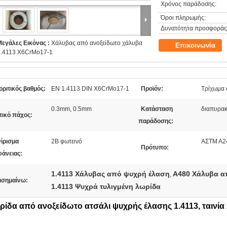
Χρόνος παράδοσης:
Όροι πληρωμής:
Δυνατότητα προσφοράς
Μεγάλες Εικόνας :
Χάλυβας από ανοξείδωτο χάλυβα
Επικοινωνία
1.4113 X6CrMo17-1
ριτικός βαθμός:
EN 1.4113 DIN X6CrMo17-1
Προϊόν:
Τρίχωμα 
0.3mm, 0.5mm
Κατάσταση
διαπυρακ
πικό πάχος:
παράδοσης:
νίρισμα
2B φωτεινό
ΑΣTM A24
Πρότυπο:
φάνειας:
1.4113 Χάλυβας από ψυχρή έλαση
Α480 Χάλυβα α
,
ισημαίνω:
1.4113 Ψυχρά τυλιγμένη λωρίδα
ίδα από ανοξείδωτο ατσάλι ψυχρής έλασης 1.4113, ταινία