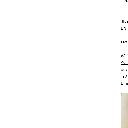
4
Έν
EN 
Για
WUX
Ανο
σας
Τηλ
Ema