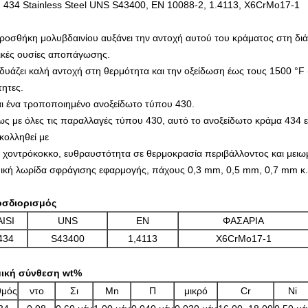
I 434 Stainless Steel UNS S43400, EN 10088-2, 1.4113, X6CrMo17-1
ροσθήκη μολυβδαινίου αυξάνει την αντοχή αυτού του κράματος στη διά
ικές ουσίες αποπάγωσης.
δυάζει καλή αντοχή στη θερμότητα και την οξείδωση έως τους 1500 °F 
τητες.
αι ένα τροποποιημένο ανοξείδωτο τύπου 430.
ς με όλες τις παραλλαγές τύπου 430, αυτό το ανοξείδωτο κράμα 434 είν
κολληθεί με
ο χοντρόκοκκο,
ευθραυστότητα σε θερμοκρασία περιβάλλοντος και μειω
ική λωρίδα σφράγισης εφαρμογής, πάχους 0,3 mm, 0,5 mm, 0,7 mm κ.
σδιορισμός
AISI
UNS
EN
ΦΑΣΑΡΙΑ
434
S43400
1,4113
X6CrMo17-1
ική σύνθεση wt%
θμός
ντο
Σι
Mn
Π
μικρό
Cr
Ni