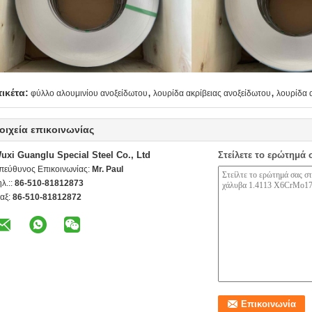
,
,
τικέτα:
φύλλο αλουμινίου ανοξείδωτου
λουρίδα ακρίβειας ανοξείδωτου
λουρίδα 
οιχεία επικοινωνίας
uxi Guanglu Special Steel Co., Ltd
Στείλετε το ερώτημά 
πεύθυνος Επικοινωνίας:
Mr. Paul
ηλ.::
86-510-81812873
αξ:
86-510-81812872