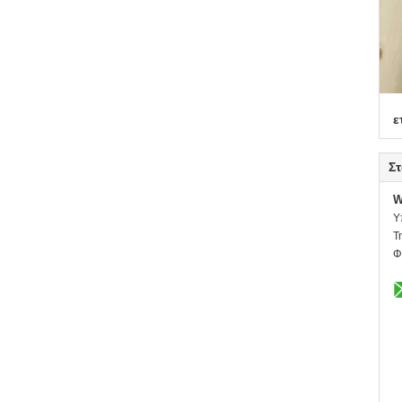
ε
Στ
W
Υ
Τ
Φ