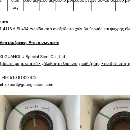
34
0,08
0,60 μέγ
1,00 μέγ
0,040 μέγ
0,030 μέγ
16.00~18.00
0,50 μέ
μέγ
τυπα
1.4113 AISI 434 Λωρίδα από ανοξείδωτο χάλυβα θερμής και ψυχρής έλα
 Λεπτομέρειες, Επικοινωνήστε
I GUANGLU Special Steel Co., Ltd.
ξείδωτο μαρτενσιτικό • χάλυβας σκλήρυνσης καθίζησης • ανοξείδωτος 
: +86 510 81812873
il: export@guanglusteel.com