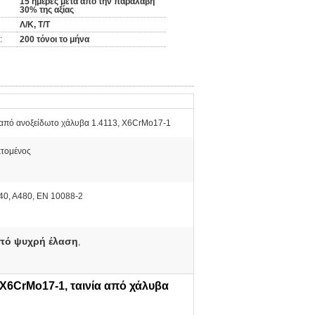
15 ημέρες μετά από την παραλαβή
30% της αξίας
Λ/Κ, Τ/Τ
:
200 τόνοι το μήνα
από ανοξείδωτο χάλυβα 1.4113, X6CrMo17-1
τομένος
0, A480, EN 10088-2
πό ψυχρή έλαση
,
 X6CrMo17-1, ταινία από χάλυβα