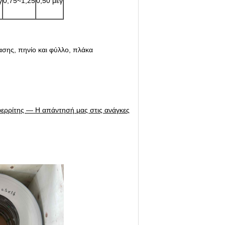
γ
0,75~1,25
0,50 μέγ
σης, πηνίο και φύλλο, πλάκα
φερρίτης — Η απάντησή μας στις ανάγκες