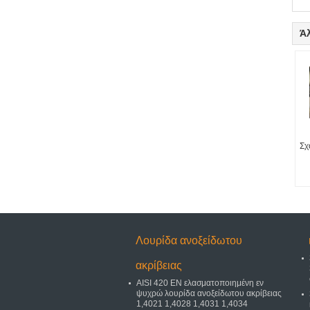
Ά
Σχ
Λουρίδα ανοξείδωτου
ακρίβειας
AISI 420 EN ελασματοποιημένη εν
ψυχρώ λουρίδα ανοξείδωτου ακρίβειας
1,4021 1,4028 1,4031 1,4034