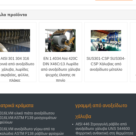
λλα προϊόντα
AISI 301 304 316
EN 1.4034 Aisi 420C
SUS301-CSP SUS304-
οινιά από ανοξείδωτο
DIN X46Cr13 Λωρίδα
CSP Χάλυβας από
χάλυβα, λωρίδες
από ανοξείδωτο χάλυβα
ανοξείδωτο μέταλλο
ακριβείας, φύλλα,
ψυχρής έλασης σε
πλάκες
πηνίο
ιατρικά κράματα
γραμμή από ανοξείδωτο
316LVM υλικό πιάτο ανοξείδωτου
χάλυβα
316LVM ASTM F139 μοσχευμάτων
φύλλων
AISI 446 Στρογγυλή ράβδο από
ανοξείδωτο χάλυβα UNS S44600
316LVM ανοξείδωτο γύρω από τα
Φερριτική ανθεκτική στη θερμότητα
καλώδια ASTM F138 ράβδων φραγμών