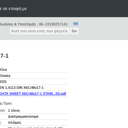
ε σε επαφή με
Πωλήσεις & Υποστήριξη：
86--15190257143
Go
7-1
Κίνα
Daway
SGS
EN 1.4113 DIN X6CrMo17-1
DATA SHEET X6CrMo17-1 STAIN...SS.pdf
ς Όροι:
min:
1 τόνος
Διαπραγματεύσιμα
ς:
πλόιμος