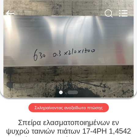
Guanglu
Special
Steel
Co.,
Ltd.
All
Rights
Reserved.
ΣΠΊΤΙ
ΠΡΟΪΌΝΤΑ
ΒΊΝΤΕΟ
ΠΕΡΊΠΟΥ
ΕΜΕΊΣ
Σκληραίνοντας ανοξείδωτο πτώσης
ΓΎΡΟΣ
Σπείρα ελασματοποιημένων εν
ΕΡΓΟΣΤΑΣΊΩΝ
ψυχρώ ταινιών πιάτων 17-4PH 1,4542