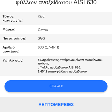
φύλλων ανοξείδωτου AISI 630
ΠΟΙΟΤΙΚΌΣ
ΈΛΕΓΧΟΣ
Τόπος
Κίνα
καταγωγής:
Μάρκα:
Daway
ΜΑΣ
Πιστοποίηση:
SGS
ΕΛΆΤΕ
Αριθμό
630 (17-4PH)
ΣΕ
μοντέλου:
ΕΠΑΦΉ
Υψηλό φως:
Σκληραίνοντας σπείρα λουρίδων ανοξείδωτου
πτώσης
ΜΕ
,
,
Φύλλο ανοξείδωτου AISI 630
1.4542 πιάτο φύλλων ανοξείδωτου
ΖΗΤΉΣΤΕ
ΕΠΑΦΉ!
ΈΝΑ
ΑΠΌΣΠΑΣΜΑ
ΛΕΠΤΟΜΈΡΕΙΕΣ