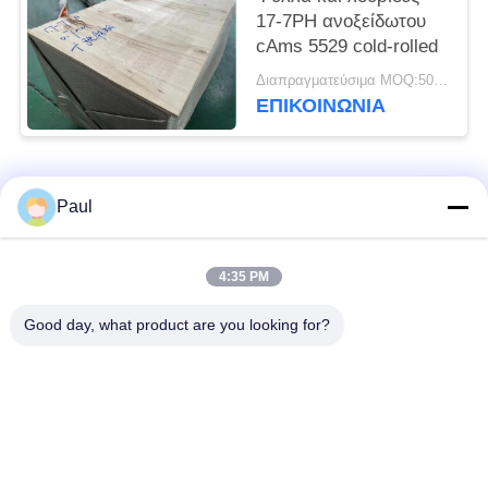
17-7PH ανοξείδωτου
cAms 5529 cold-rolled
Διαπραγματεύσιμα MOQ:500 ΚΛ
ΕΠΙΚΟΙΝΩΝΊΑ
Λαϊκή κατηγορία
Όλα
Paul
μαρτενσιτικό
Σκληραίνοντας
4:35 PM
ανοξείδωτο
ανοξείδωτο πτώσης
Good day, what product are you looking for?
Φερριτικό
Ειδικά κράματα
ανοξείδωτο
Λουρίδα ανοξείδωτου
Φύλλο και σπείρα
ακρίβειας
ανοξείδωτου