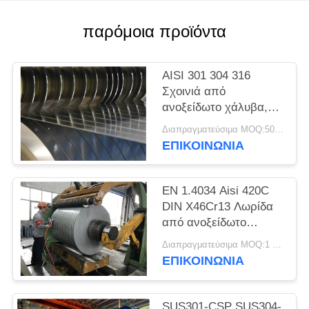
SITEMAP
παρόμοια προϊόντα
PRIVACY
POLICY
AISI 301 304 316
Σχοινιά από
ανοξείδωτο χάλυβα,
λωρίδες ακριβείας,
Διαπραγματεύσιμα MOQ:500 κλ
φύλλα, πλάκες
ΕΠΙΚΟΙΝΩΝΊΑ
EN 1.4034 Aisi 420C
DIN X46Cr13 Λωρίδα
από ανοξείδωτο
χάλυβα ψυχρής
Διαπραγματεύσιμα MOQ:1 τόνος
έλασης σε πηνίο
ΕΠΙΚΟΙΝΩΝΊΑ
SUS301-CSP SUS304-