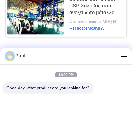
CSP Χάλυβας από
ανοξείδωτο μέταλλο
Διαπραγματεύσιμα MOQ:500 κλ
ΕΠΙΚΟΙΝΩΝΊΑ
Λαϊκή κατηγορία
Όλα
Paul
μαρτενσιτικό
Σκληραίνοντας
11:00 PM
ανοξείδωτο
ανοξείδωτο πτώσης
Good day, what product are you looking for?
Φερριτικό
Ειδικά κράματα
ανοξείδωτο
Λουρίδα ανοξείδωτου
Φύλλο και σπείρα
ακρίβειας
ανοξείδωτου