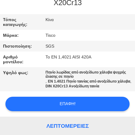
X20Cr13
ΠΟΙΟΤΙΚΌΣ
ΈΛΕΓΧΟΣ
Τόπος
Κίνα
καταγωγής:
Μάρκα:
Tisco
ΜΑΣ
Πιστοποίηση:
SGS
ΕΛΆΤΕ
Αριθμό
Το EN 1,4021 AISI 420A
ΣΕ
μοντέλου:
ΕΠΑΦΉ
Υψηλό φως:
Πηνίο λωρίδας από ανοξείδωτο χάλυβα ψυχρής
έλασης σε πηνίο
ΜΕ
,
,
EN 1.4021 Πηνίο ταινίας από ανοξείδωτο χάλυβα
DIN X20Cr13 Ανοξείδωτη ταινία
ΖΗΤΉΣΤΕ
ΕΠΑΦΉ!
ΈΝΑ
ΑΠΌΣΠΑΣΜΑ
ΛΕΠΤΟΜΈΡΕΙΕΣ