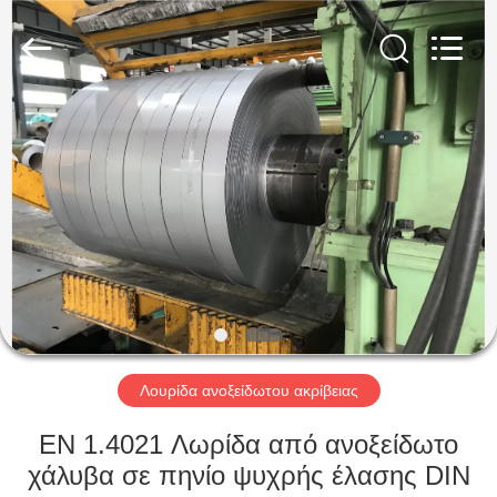
Guanglu
Special
Steel
Co.,
Ltd.
All
Rights
Reserved.
ΣΠΊΤΙ
ΠΡΟΪΌΝΤΑ
ΒΊΝΤΕΟ
ΠΕΡΊΠΟΥ
ΕΜΕΊΣ
Λουρίδα ανοξείδωτου ακρίβειας
ΓΎΡΟΣ
EN 1.4021 Λωρίδα από ανοξείδωτο
ΕΡΓΟΣΤΑΣΊΩΝ
χάλυβα σε πηνίο ψυχρής έλασης DIN