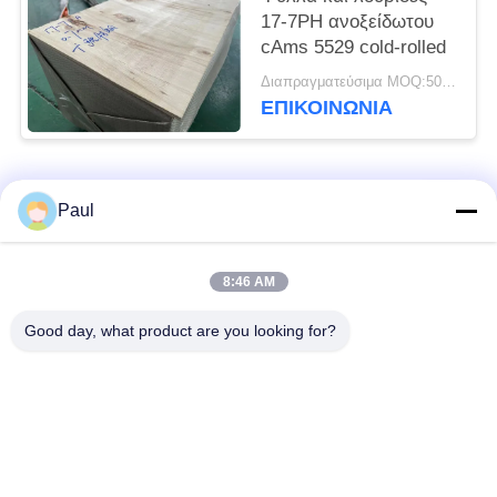
17-7PH ανοξείδωτου
cAms 5529 cold-rolled
Διαπραγματεύσιμα MOQ:500 ΚΛ
ΕΠΙΚΟΙΝΩΝΊΑ
Λαϊκή κατηγορία
Όλα
Paul
μαρτενσιτικό
Σκληραίνοντας
8:46 AM
ανοξείδωτο
ανοξείδωτο πτώσης
Good day, what product are you looking for?
Φερριτικό
Ειδικά κράματα
ανοξείδωτο
Λουρίδα ανοξείδωτου
Φύλλο και σπείρα
ακρίβειας
ανοξείδωτου