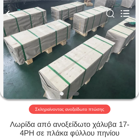
Guanglu
Special
Steel
Co.,
Ltd.
All
Rights
Reserved.
ΣΠΊΤΙ
ΠΡΟΪΌΝΤΑ
ΒΊΝΤΕΟ
ΠΕΡΊΠΟΥ
ΕΜΕΊΣ
Σκληραίνοντας ανοξείδωτο πτώσης
ΓΎΡΟΣ
Λωρίδα από ανοξείδωτο χάλυβα 17-
ΕΡΓΟΣΤΑΣΊΩΝ
4PH σε πλάκα φύλλου πηνίου