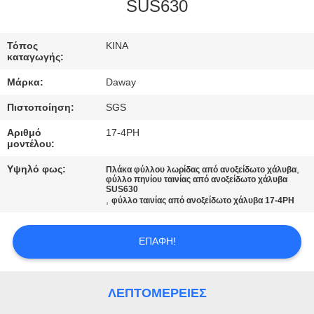
SUS630
ΠΟΙΟΤΙΚΌΣ
ΈΛΕΓΧΟΣ
Τόπος
ΚΙΝΑ
καταγωγής:
Μάρκα:
Daway
ΜΑΣ
Πιστοποίηση:
SGS
ΕΛΆΤΕ
Αριθμό
17-4PH
ΣΕ
μοντέλου:
ΕΠΑΦΉ
Υψηλό φως:
,
Πλάκα φύλλου λωρίδας από ανοξείδωτο χάλυβα
φύλλο πηνίου ταινίας από ανοξείδωτο χάλυβα
ΜΕ
SUS630
,
φύλλο ταινίας από ανοξείδωτο χάλυβα 17-4PH
ΖΗΤΉΣΤΕ
ΕΠΑΦΉ!
ΈΝΑ
ΑΠΌΣΠΑΣΜΑ
ΛΕΠΤΟΜΈΡΕΙΕΣ