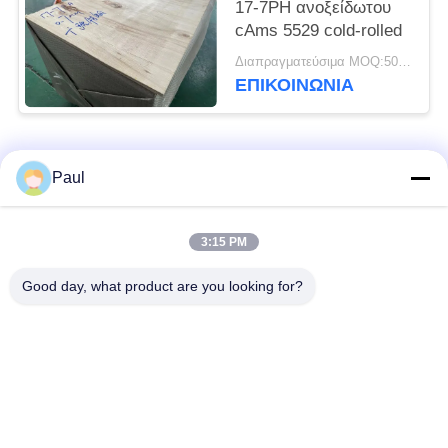
17-7PH ανοξείδωτου
cAms 5529 cold-rolled
Διαπραγματεύσιμα MOQ:500 ΚΛ
ΕΠΙΚΟΙΝΩΝΊΑ
Λαϊκή κατηγορία
Όλα
Paul
μαρτενσιτικό
Σκληραίνοντας
3:15 PM
ανοξείδωτο
ανοξείδωτο πτώσης
Good day, what product are you looking for?
Φερριτικό
Ειδικά κράματα
ανοξείδωτο
Λουρίδα ανοξείδωτου
Φύλλο και σπείρα
ακρίβειας
ανοξείδωτου