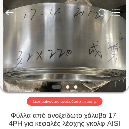
Guanglu
Special
Steel
Co.,
Ltd.
All
Rights
Reserved.
ΣΠΊΤΙ
ΠΡΟΪΌΝΤΑ
ΒΊΝΤΕΟ
ΠΕΡΊΠΟΥ
ΕΜΕΊΣ
Σκληραίνοντας ανοξείδωτο πτώσης
ΓΎΡΟΣ
Φύλλα από ανοξείδωτο χάλυβα 17-
ΕΡΓΟΣΤΑΣΊΩΝ
4PH για κεφαλές λέσχης γκολφ AISI