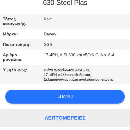
630 Steel Plas
ΠΟΙΟΤΙΚΌΣ
ΈΛΕΓΧΟΣ
Τόπος
Κίνα
καταγωγής:
Μάρκα:
Daway
ΜΑΣ
Πιστοποίηση:
SGS
ΕΛΆΤΕ
Αριθμό
17-4PH, AISI 630 και x5CrNiCuNb16-4
ΣΕ
μοντέλου:
ΕΠΑΦΉ
Υψηλό φως:
,
Πιάτα ανοξείδωτου AISI 630
,
ΜΕ
17- 4PH φύλλα ανοξείδωτου
Σκληραίνοντας πιάτα ανοξείδωτου πτώσης
ΖΗΤΉΣΤΕ
ΕΠΑΦΉ!
ΈΝΑ
ΑΠΌΣΠΑΣΜΑ
ΛΕΠΤΟΜΈΡΕΙΕΣ