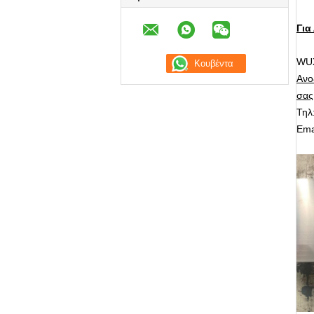
Για
WUX
Ανο
σας
Τηλ
Ema