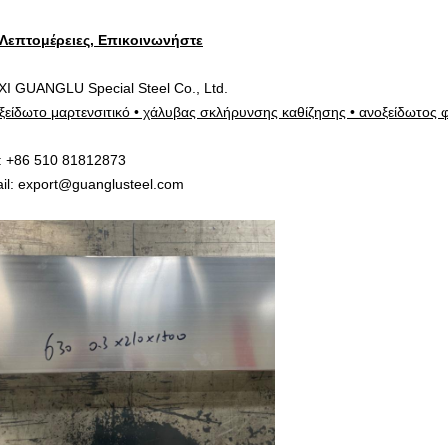
 Λεπτομέρειες, Επικοινωνήστε
I GUANGLU Special Steel Co., Ltd.
ξείδωτο μαρτενσιτικό • χάλυβας σκλήρυνσης καθίζησης • ανοξείδωτος 
: +86 510 81812873
il: export@guanglusteel.com