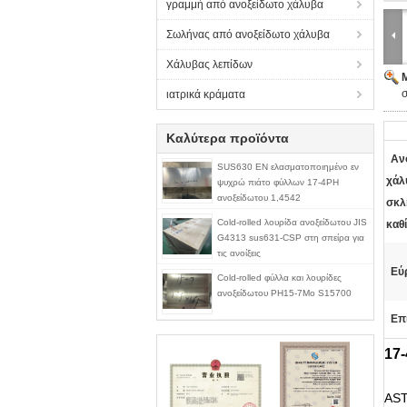
γραμμή από ανοξείδωτο χάλυβα
Σωλήνας από ανοξείδωτο χάλυβα
Χάλυβας λεπίδων
ιατρικά κράματα
Καλύτερα προϊόντα
Αν
SUS630 EN ελασματοποιημένο εν
χάλ
ψυχρώ πιάτο φύλλων 17-4PH
ανοξείδωτου 1,4542
σκλ
Cold-rolled λουρίδα ανοξείδωτου JIS
καθ
G4313 sus631-CSP στη σπείρα για
τις ανοίξεις
Εύ
Cold-rolled φύλλα και λουρίδες
ανοξείδωτου PH15-7Mo S15700
Επ
17
AST