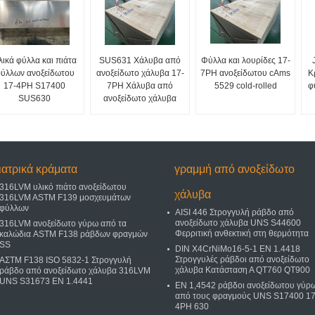
λικά φύλλα και πιάτα
SUS631 Χάλυβα από
Φύλλα και λουρίδες 17-
ύλλων ανοξείδωτου
ανοξείδωτο χάλυβα 17-
7PH ανοξείδωτου cAms
Κ
17-4PH S17400
7PH Χάλυβα από
5529 cold-rolled
φ
SUS630
ανοξείδωτο χάλυβα
ιατρικά κράματα
γραμμή από ανοξείδωτο
316LVM υλικό πιάτο ανοξείδωτου
χάλυβα
316LVM ASTM F139 μοσχευμάτων
φύλλων
AISI 446 Στρογγυλή ράβδο από
ανοξείδωτο χάλυβα UNS S44600
316LVM ανοξείδωτο γύρω από τα
Φερριτική ανθεκτική στη θερμότητα
καλώδια ASTM F138 ράβδων φραγμών
SS
DIN X4CrNiMo16-5-1 EN 1.4418
Στρογγυλές ράβδοι από ανοξείδωτο
ΑΣTM F138 ISO 5832-1 Στρογγυλή
χάλυβα Κατάσταση Α QT760 QT900
ράβδο από ανοξείδωτο χάλυβα 316LVM
UNS S31673 EN 1.4441
EN 1,4542 ράβδοι ανοξείδωτου γύρ
από τους φραγμούς UNS S17400 17
4PH 630