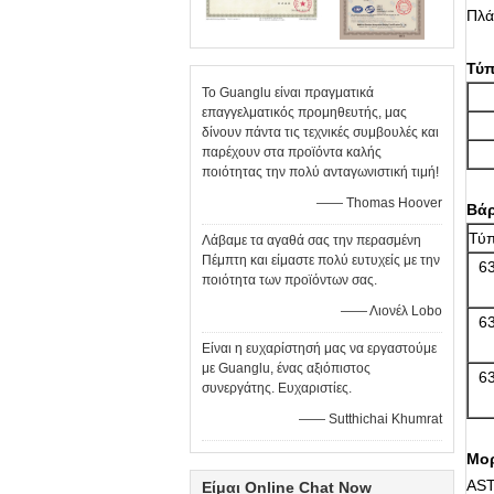
Πλά
Τύπ
Το Guanglu είναι πραγματικά
επαγγελματικός προμηθευτής, μας
δίνουν πάντα τις τεχνικές συμβουλές και
παρέχουν στα προϊόντα καλής
ποιότητας την πολύ ανταγωνιστική τιμή!
—— Thomas Hoover
Βάρ
Τύ
Λάβαμε τα αγαθά σας την περασμένη
Πέμπτη και είμαστε πολύ ευτυχείς με την
6
ποιότητα των προϊόντων σας.
—— Λιονέλ Lobo
6
Είναι η ευχαρίστησή μας να εργαστούμε
με Guanglu, ένας αξιόπιστος
6
συνεργάτης. Ευχαριστίες.
—— Sutthichai Khumrat
Μο
AST
Είμαι Online Chat Now