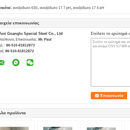
,
,
τικέτα:
ανοξείδωτο 630
ανοξείδωτο 17 7 pH
ανοξείδωτο 17 4 pH
οιχεία επικοινωνίας
uxi Guanglu Special Steel Co., Ltd
Στείλετε το ερώτημά 
πεύθυνος Επικοινωνίας:
Mr. Paul
ηλ.::
86-510-81812873
αξ:
86-510-81812872
λλα προϊόντα