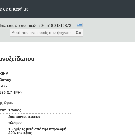
ε σε επαφή με
Πωλήσεις & Υποστήριξη：
86-510-81812873
Go
ανοξείδωτου
ΚΙΝΑ
Daway
SGS
630 (17-4PH)
ς Όροι:
min:
1 τόνος
Διαπραγματεύσιμα
ς:
πλόιμος
15 ημέρες μετά από την παραλαβή
30% της αξίας