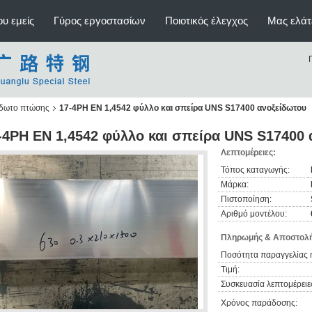
υ εμείς
Γύρος εργοστασίων
Ποιοτικός έλεγχος
Μας ελάτ
ίδωτο πτώσης
17-4PH EN 1,4542 φύλλο και σπείρα UNS S17400 ανοξείδωτου
-4PH EN 1,4542 φύλλο και σπείρα UNS S17400 
Λεπτομέρειες:
Τόπος καταγωγής:
Μάρκα:
Πιστοποίηση:
Αριθμό μοντέλου:
Πληρωμής & Αποστολή
Ποσότητα παραγγελίας 
Τιμή:
Συσκευασία λεπτομέρειε
Χρόνος παράδοσης: