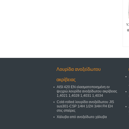
Υ
φ
Λουρίδα ανοξείδωτου
ακρίβειας
AISI 420 EN ελασματοποιημένη εν
ψυχρώ λουρίδα ανοξείδωτου ακρίβειας
1,4021 1,4028 1,4031 1,4034
Cold-rolled λουρίδα ανοξείδωτου JIS
sus301-CSP 1/4H 1/2H 3/4H FH EH
στις σπείρες
Χάλυβα από ανοξείδωτο χάλυβα