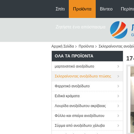
Σπίτι
Προϊόντα
Βίντεο
Περίπο
Ζητήστε ένα απόσπασμα
Αρχική Σελίδα
Προϊόντα
Σκληραίνοντας ανοξε
ΌΛΑ ΤΑ ΠΡΟΪΌΝΤΑ
17
μαρτενσιτικό ανοξείδωτο
Σκληραίνοντας ανοξείδωτο πτώσης
Φερριτικό ανοξείδωτο
Ειδικά κράματα
Λουρίδα ανοξείδωτου ακρίβειας
Φύλλο και σπείρα ανοξείδωτου
Σύρμα από ανοξείδωτο χάλυβα