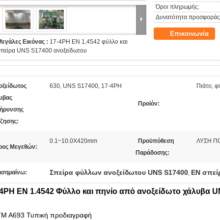
Όροι πληρωμής:
Δυνατότητα προσφοράς
Επικοινωνία
Μεγάλες Εικόνας :
17-4PH EN 1,4542 φύλλο και
σπείρα UNS S17400 ανοξείδωτου
οξείδωτος
630, UNS S17400, 17-4PH
Πιάτο, φ
υβας
Προϊόν:
ήρυνσης
ίζησης:
0.1~10.0X420mm
Προϋπόθεση
ΛΥΣΗ Π
ρος Μεγεθών:
Παράδοσης:
Σπείρα φύλλων ανοξείδωτου UNS S17400
EN σπεί
ισημαίνω:
,
-4PH EN 1.4542 Φύλλο και πηνίο από ανοξείδωτο χάλυβα 
M A693 Τυπική προδιαγραφή