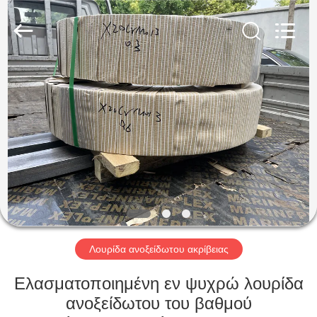
Guanglu
Special
Steel
Co.,
Ltd.
All
Rights
Reserved.
ΣΠΊΤΙ
ΠΡΟΪΌΝΤΑ
ΒΊΝΤΕΟ
ΠΕΡΊΠΟΥ
ΕΜΕΊΣ
Λουρίδα ανοξείδωτου ακρίβειας
ΓΎΡΟΣ
Ελασματοποιημένη εν ψυχρώ λουρίδα
ΕΡΓΟΣΤΑΣΊΩΝ
ανοξείδωτου του βαθμού