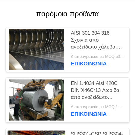
SITEMAP
παρόμοια προϊόντα
PRIVACY
POLICY
AISI 301 304 316
Σχοινιά από
ανοξείδωτο χάλυβα,
λωρίδες ακριβείας,
Διαπραγματεύσιμα MOQ:500 κλ
φύλλα, πλάκες
ΕΠΙΚΟΙΝΩΝΊΑ
EN 1.4034 Aisi 420C
DIN X46Cr13 Λωρίδα
από ανοξείδωτο
χάλυβα ψυχρής
Διαπραγματεύσιμα MOQ:1 τόνος
έλασης σε πηνίο
ΕΠΙΚΟΙΝΩΝΊΑ
SUS301-CSP SUS304-