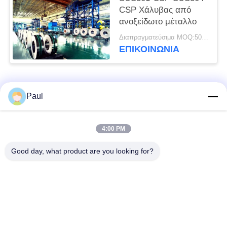
CSP Χάλυβας από
ανοξείδωτο μέταλλο
Διαπραγματεύσιμα MOQ:500 κλ
ΕΠΙΚΟΙΝΩΝΊΑ
Λαϊκή κατηγορία
Όλα
Paul
μαρτενσιτικό
Σκληραίνοντας
4:00 PM
ανοξείδωτο
ανοξείδωτο πτώσης
Good day, what product are you looking for?
Φερριτικό
Ειδικά κράματα
ανοξείδωτο
Λουρίδα ανοξείδωτου
Φύλλο και σπείρα
ακρίβειας
ανοξείδωτου