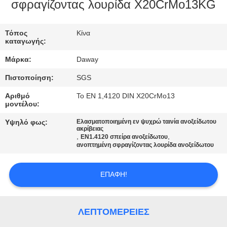
σφραγίζοντας λουρίδα X20CrMo13KG
ΠΟΙΟΤΙΚΌΣ
ΈΛΕΓΧΟΣ
Τόπος
Κίνα
καταγωγής:
Μάρκα:
Daway
ΜΑΣ
Πιστοποίηση:
SGS
ΕΛΆΤΕ
Αριθμό
Το EN 1,4120 DIN X20CrMo13
ΣΕ
μοντέλου:
ΕΠΑΦΉ
Υψηλό φως:
Ελασματοποιημένη εν ψυχρώ ταινία ανοξείδωτου
ακρίβειας
ΜΕ
,
,
EN1.4120 σπείρα ανοξείδωτου
ανοπτημένη σφραγίζοντας λουρίδα ανοξείδωτου
ΖΗΤΉΣΤΕ
ΕΠΑΦΉ!
ΈΝΑ
ΑΠΌΣΠΑΣΜΑ
ΛΕΠΤΟΜΈΡΕΙΕΣ