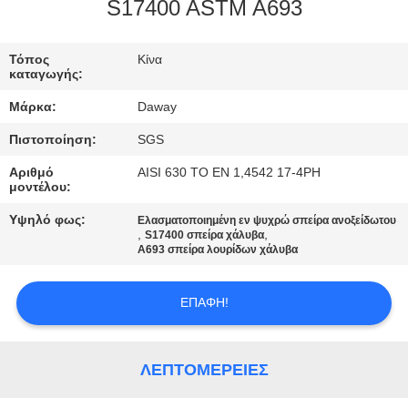
S17400 ASTM A693
ΠΟΙΟΤΙΚΌΣ
ΈΛΕΓΧΟΣ
Τόπος
Κίνα
καταγωγής:
Μάρκα:
Daway
ΜΑΣ
Πιστοποίηση:
SGS
ΕΛΆΤΕ
Αριθμό
AISI 630 ΤΟ EN 1,4542 17-4PH
ΣΕ
μοντέλου:
ΕΠΑΦΉ
Υψηλό φως:
Ελασματοποιημένη εν ψυχρώ σπείρα ανοξείδωτου
,
,
ΜΕ
S17400 σπείρα χάλυβα
A693 σπείρα λουρίδων χάλυβα
ΖΗΤΉΣΤΕ
ΕΠΑΦΉ!
ΈΝΑ
ΑΠΌΣΠΑΣΜΑ
ΛΕΠΤΟΜΈΡΕΙΕΣ