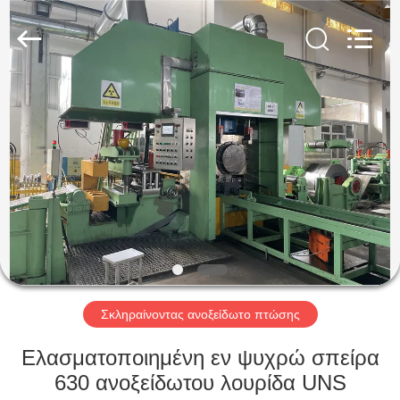
Guanglu
Special
Steel
Co.,
Ltd.
All
Rights
Reserved.
ΣΠΊΤΙ
ΠΡΟΪΌΝΤΑ
ΒΊΝΤΕΟ
ΠΕΡΊΠΟΥ
ΕΜΕΊΣ
Σκληραίνοντας ανοξείδωτο πτώσης
ΓΎΡΟΣ
Ελασματοποιημένη εν ψυχρώ σπείρα
ΕΡΓΟΣΤΑΣΊΩΝ
630 ανοξείδωτου λουρίδα UNS