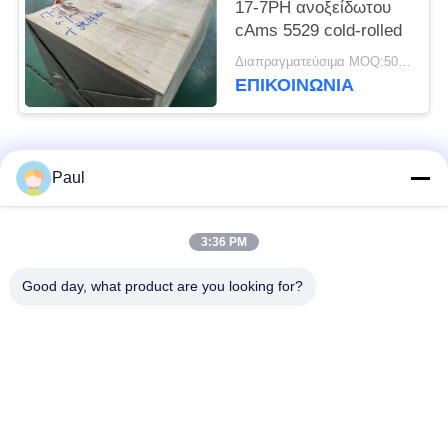
17-7PH ανοξείδωτου
cAms 5529 cold-rolled
Διαπραγματεύσιμα MOQ:500 ΚΛ
ΕΠΙΚΟΙΝΩΝΊΑ
Λαϊκή κατηγορία
Όλα
Paul
μαρτενσιτικό
Σκληραίνοντας
3:36 PM
ανοξείδωτο
ανοξείδωτο πτώσης
Good day, what product are you looking for?
Φερριτικό
Ειδικά κράματα
ανοξείδωτο
Λουρίδα ανοξείδωτου
Φύλλο και σπείρα
ακρίβειας
ανοξείδωτου