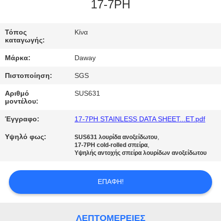
17-7PH
ΠΟΙΟΤΙΚΌΣ
ΈΛΕΓΧΟΣ
Τόπος
Κίνα
καταγωγής:
Μάρκα:
Daway
ΜΑΣ
Πιστοποίηση:
SGS
ΕΛΆΤΕ
Αριθμό
SUS631
ΣΕ
μοντέλου:
ΕΠΑΦΉ
Έγγραφο:
17-7PH STAINLESS DATA SHEET...ET.pdf
ΜΕ
Υψηλό φως:
,
SUS631 λουρίδα ανοξείδωτου
,
17-7PH cold-rolled σπείρα
Υψηλής αντοχής σπείρα λουρίδων ανοξείδωτου
ΖΗΤΉΣΤΕ
ΈΝΑ
ΕΠΑΦΉ!
ΑΠΌΣΠΑΣΜΑ
ΛΕΠΤΟΜΈΡΕΙΕΣ