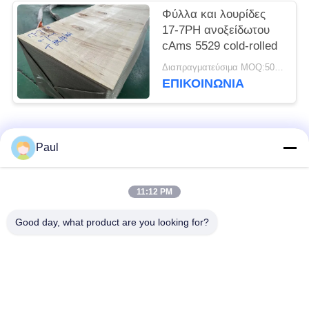
Φύλλα και λουρίδες
17-7PH ανοξείδωτου
cAms 5529 cold-rolled
Διαπραγματεύσιμα MOQ:500 ΚΛ
ΕΠΙΚΟΙΝΩΝΊΑ
Λαϊκή κατηγορία
Όλα
Paul
μαρτενσιτικό
Σκληραίνοντας
11:12 PM
ανοξείδωτο
ανοξείδωτο πτώσης
Good day, what product are you looking for?
Φερριτικό
Ειδικά κράματα
ανοξείδωτο
Λουρίδα ανοξείδωτου
Φύλλο και σπείρα