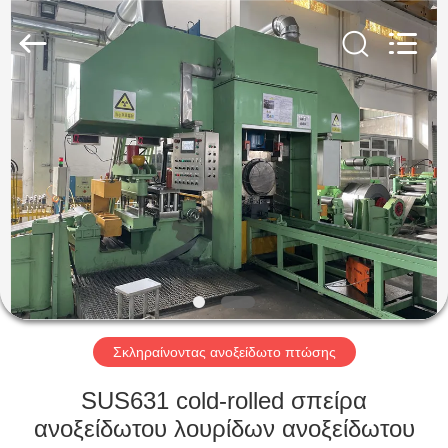
Guanglu
Special
Steel
Co.,
Ltd.
All
Rights
Reserved.
ΣΠΊΤΙ
ΠΡΟΪΌΝΤΑ
ΒΊΝΤΕΟ
ΠΕΡΊΠΟΥ
ΕΜΕΊΣ
Σκληραίνοντας ανοξείδωτο πτώσης
ΓΎΡΟΣ
SUS631 cold-rolled σπείρα
ΕΡΓΟΣΤΑΣΊΩΝ
ανοξείδωτου λουρίδων ανοξείδωτου