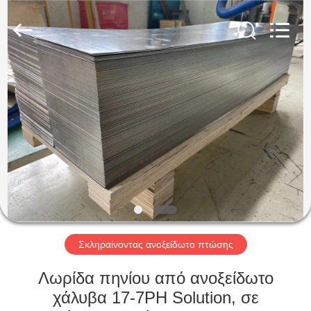
Guanglu
Special
Steel
Co.,
Ltd.
All
Rights
Reserved.
ΣΠΊΤΙ
ΠΡΟΪΌΝΤΑ
ΒΊΝΤΕΟ
ΠΕΡΊΠΟΥ
ΕΜΕΊΣ
Σκληραίνοντας ανοξείδωτο πτώσης
ΓΎΡΟΣ
Λωρίδα πηνίου από ανοξείδωτο
ΕΡΓΟΣΤΑΣΊΩΝ
χάλυβα 17-7PH Solution, σε