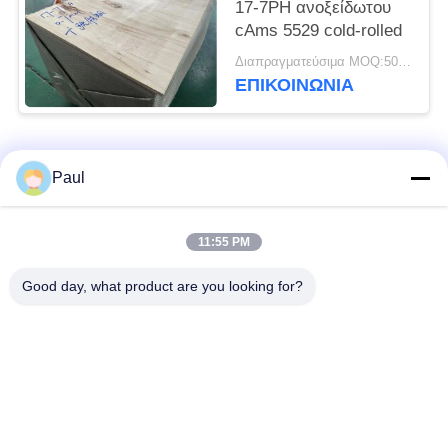
17-7PH ανοξείδωτου
cAms 5529 cold-rolled
Διαπραγματεύσιμα MOQ:500 ΚΛ
ΕΠΙΚΟΙΝΩΝΊΑ
Λαϊκή κατηγορία
Όλα
Paul
μαρτενσιτικό
Σκληραίνοντας
11:55 PM
ανοξείδωτο
ανοξείδωτο πτώσης
Good day, what product are you looking for?
Φερριτικό
Ειδικά κράματα
ανοξείδωτο
Λουρίδα ανοξείδωτου
Φύλλο και σπείρα
ακρίβειας
ανοξείδωτου