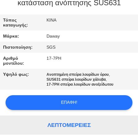
κατάσταση ανόπτησης SUS631
ΠΟΙΟΤΙΚΌΣ
ΈΛΕΓΧΟΣ
Τόπος
ΚΙΝΑ
καταγωγής:
Μάρκα:
Daway
ΜΑΣ
Πιστοποίηση:
SGS
ΕΛΆΤΕ
Αριθμό
17-7PH
ΣΕ
μοντέλου:
ΕΠΑΦΉ
Υψηλό φως:
,
Ανοπτημένη σπείρα λουρίδων όρου
,
ΜΕ
SUS631 σπείρα λουρίδων χάλυβα
17-7PH σπείρα λουρίδων ανοξείδωτου
ΖΗΤΉΣΤΕ
ΕΠΑΦΉ!
ΈΝΑ
ΑΠΌΣΠΑΣΜΑ
ΛΕΠΤΟΜΈΡΕΙΕΣ