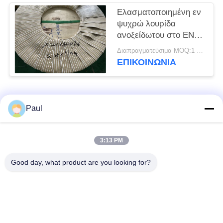
Ελασματοποιημένη εν
ψυχρώ λουρίδα
ανοξείδωτου στο EN
1,4120 DIN
Διαπραγματεύσιμα MOQ:1 τόνος
X20CrMo13 σπειρών
ΕΠΙΚΟΙΝΩΝΊΑ
Λαϊκή κατηγορία
Όλα
Paul
μαρτενσιτικό
Σκληραίνοντας
3:13 PM
ανοξείδωτο
ανοξείδωτο πτώσης
Good day, what product are you looking for?
Φερριτικό
Ειδικά κράματα
ανοξείδωτο
Λουρίδα ανοξείδωτου
Φύλλο και σπείρα