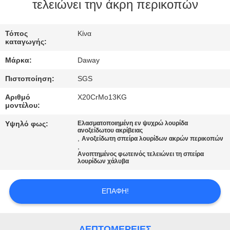
τελειώνει την άκρη περικοπών
ΠΟΙΟΤΙΚΌΣ
ΈΛΕΓΧΟΣ
Τόπος
Κίνα
καταγωγής:
Μάρκα:
Daway
ΜΑΣ
Πιστοποίηση:
SGS
ΕΛΆΤΕ
Αριθμό
X20CrMo13KG
ΣΕ
μοντέλου:
ΕΠΑΦΉ
Υψηλό φως:
Ελασματοποιημένη εν ψυχρώ λουρίδα
ανοξείδωτου ακρίβειας
ΜΕ
,
Ανοξείδωτη σπείρα λουρίδων ακρών περικοπών
,
Ανοπτημένος φωτεινός τελειώνει τη σπείρα
λουρίδων χάλυβα
ΖΗΤΉΣΤΕ
ΈΝΑ
ΕΠΑΦΉ!
ΑΠΌΣΠΑΣΜΑ
ΛΕΠΤΟΜΈΡΕΙΕΣ