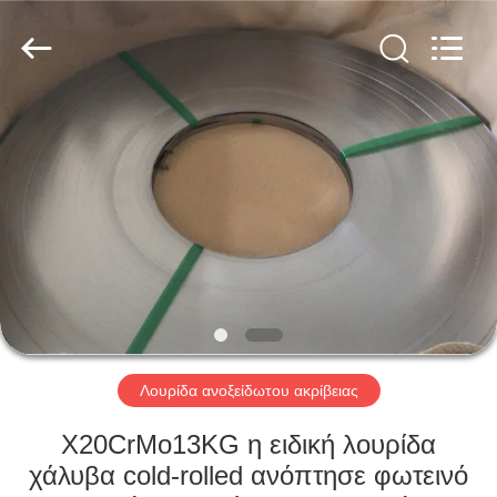
Guanglu
Special
Steel
Co.,
Ltd.
All
Rights
Reserved.
ΣΠΊΤΙ
ΠΡΟΪΌΝΤΑ
ΒΊΝΤΕΟ
ΠΕΡΊΠΟΥ
ΕΜΕΊΣ
Λουρίδα ανοξείδωτου ακρίβειας
ΓΎΡΟΣ
X20CrMo13KG η ειδική λουρίδα
ΕΡΓΟΣΤΑΣΊΩΝ
χάλυβα cold-rolled ανόπτησε φωτεινό