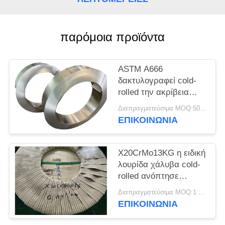
SITEMAP
PRIVACY
παρόμοια προϊόντα
POLICY
ASTM A666
δακτυλογραφεί cold-
rolled την ακρίβεια
σπείρα ανοξείδωτου
Διαπραγματεύσιμα MOQ:500 κλ
301
ΕΠΙΚΟΙΝΩΝΊΑ
X20CrMo13KG η ειδική
λουρίδα χάλυβα cold-
rolled ανόπτησε
φωτεινό τελειώνει την
Διαπραγματεύσιμα MOQ:1 τόνος
άκρη περικοπών
ΕΠΙΚΟΙΝΩΝΊΑ