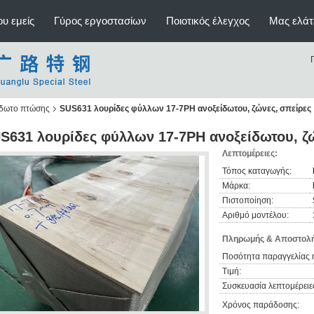
υ εμείς
Γύρος εργοστασίων
Ποιοτικός έλεγχος
Μας ελάτ
ίδωτο πτώσης
SUS631 λουρίδες φύλλων 17-7PH ανοξείδωτου, ζώνες, σπείρες
S631 λουρίδες φύλλων 17-7PH ανοξείδωτου, ζ
Λεπτομέρειες:
Τόπος καταγωγής:
Μάρκα:
Πιστοποίηση:
Αριθμό μοντέλου:
Πληρωμής & Αποστολή
Ποσότητα παραγγελίας 
Τιμή:
Συσκευασία λεπτομέρειε
Χρόνος παράδοσης: