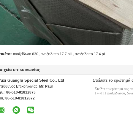
,
,
τικέτα:
ανοξείδωτο 630
ανοξείδωτο 17 7 pH
ανοξείδωτο 17 4 pH
οιχεία επικοινωνίας
uxi Guanglu Special Steel Co., Ltd
Στείλετε το ερώτημά 
πεύθυνος Επικοινωνίας:
Mr. Paul
ηλ.::
86-510-81812873
αξ:
86-510-81812872