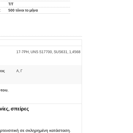
T/T
:
500 τόνοι το μήνα
17-7PH, UNS S17700, SUS631, 1,4568
:
εις
Α, Γ
ωτου
,
νίες, σπείρες
αρτενσιτική σε σκληρημένη κατάσταση.