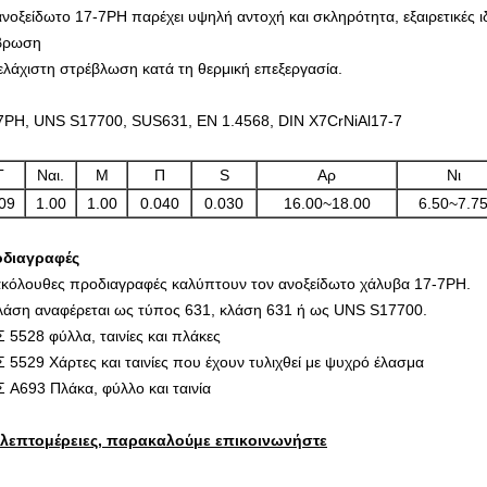
ανοξείδωτο 17-7PH παρέχει υψηλή αντοχή και σκληρότητα, εξαιρετικές 
βρωση
 ελάχιστη στρέβλωση κατά τη θερμική επεξεργασία.
7PH, UNS S17700, SUS631, EN 1.4568, DIN X7CrNiAl17-7
Γ
Ναι.
Μ
Π
S
Αρ
Νι
09
1.00
1.00
0.040
0.030
16.00~18.00
6.50~7.7
διαγραφές
ακόλουθες προδιαγραφές καλύπτουν τον ανοξείδωτο χάλυβα 17-7PH.
λάση αναφέρεται ως τύπος 631, κλάση 631 ή ως UNS S17700.
 5528 φύλλα, ταινίες και πλάκες
 5529 Χάρτες και ταινίες που έχουν τυλιχθεί με ψυχρό έλασμα
 A693 Πλάκα, φύλλο και ταινία
 λεπτομέρειες, παρακαλούμε επικοινωνήστε