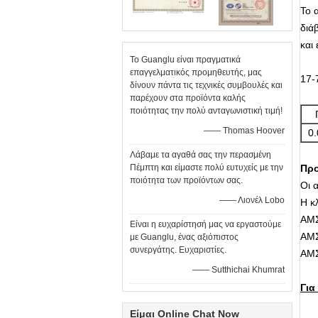
Το 
διά
και
Το Guanglu είναι πραγματικά
επαγγελματικός προμηθευτής, μας
17-
δίνουν πάντα τις τεχνικές συμβουλές και
παρέχουν στα προϊόντα καλής
ποιότητας την πολύ ανταγωνιστική τιμή!
—— Thomas Hoover
0.
Λάβαμε τα αγαθά σας την περασμένη
Πέμπτη και είμαστε πολύ ευτυχείς με την
Προ
ποιότητα των προϊόντων σας.
Οι 
—— Λιονέλ Lobo
Η κ
ΑΜΣ
Είναι η ευχαρίστησή μας να εργαστούμε
ΑΜΣ
με Guanglu, ένας αξιόπιστος
συνεργάτης. Ευχαριστίες.
ΑΜΣ
—— Sutthichai Khumrat
Για
Είμαι Online Chat Now