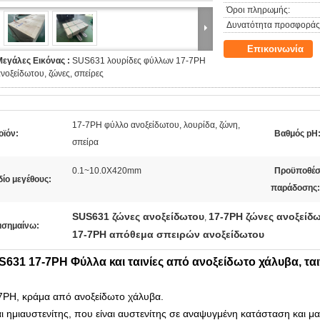
Όροι πληρωμής:
Δυνατότητα προσφοράς
Επικοινωνία
Μεγάλες Εικόνας :
SUS631 λουρίδες φύλλων 17-7PH
νοξείδωτου, ζώνες, σπείρες
17-7PH φύλλο ανοξείδωτου, λουρίδα, ζώνη,
οϊόν:
Βαθμός pH
σπείρα
0.1~10.0X420mm
Προϋποθέσ
ίο μεγέθους:
παράδοσης:
SUS631 ζώνες ανοξείδωτου
17-7PH ζώνες ανοξείδ
,
ισημαίνω:
17-7PH απόθεμα σπειρών ανοξείδωτου
631 17-7PH Φύλλα και ταινίες από ανοξείδωτο χάλυβα, ται
7PH, κράμα από ανοξείδωτο χάλυβα.
αι ημιαυστενίτης, που είναι αυστενίτης σε αναψυγμένη κατάσταση και μ