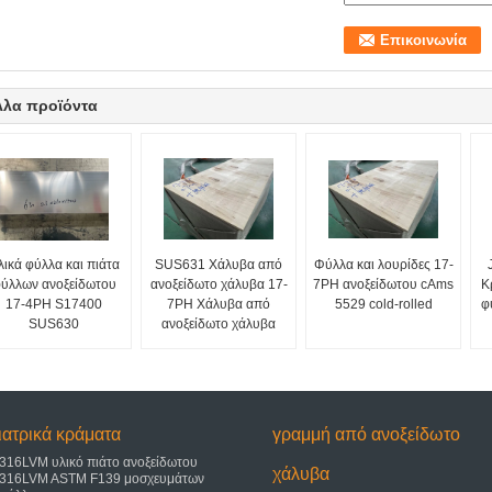
λλα προϊόντα
λικά φύλλα και πιάτα
SUS631 Χάλυβα από
Φύλλα και λουρίδες 17-
ύλλων ανοξείδωτου
ανοξείδωτο χάλυβα 17-
7PH ανοξείδωτου cAms
Κ
17-4PH S17400
7PH Χάλυβα από
5529 cold-rolled
φ
SUS630
ανοξείδωτο χάλυβα
ιατρικά κράματα
γραμμή από ανοξείδωτο
316LVM υλικό πιάτο ανοξείδωτου
χάλυβα
316LVM ASTM F139 μοσχευμάτων