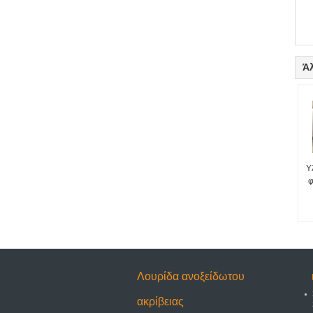
Ά
Υ
φ
Λουρίδα ανοξείδωτου
ακρίβειας