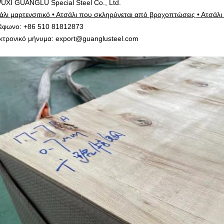
UXI GUANGLU Special Steel Co., Ltd.
άλι μαρτενσιτικό • Ατσάλι που σκληρύνεται από βροχοπτώσεις • Ατσάλι 
έφωνο: +86 510 81812873
κτρονικό μήνυμα: export@guanglusteel.com