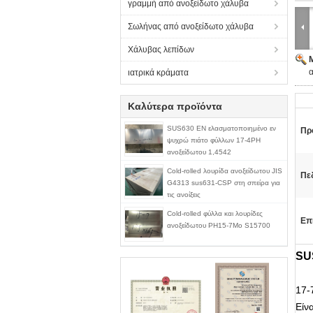
γραμμή από ανοξείδωτο χάλυβα
Σωλήνας από ανοξείδωτο χάλυβα
Χάλυβας λεπίδων
α
ιατρικά κράματα
Καλύτερα προϊόντα
SUS630 EN ελασματοποιημένο εν
Πρ
ψυχρώ πιάτο φύλλων 17-4PH
ανοξείδωτου 1,4542
Cold-rolled λουρίδα ανοξείδωτου JIS
Πεδ
G4313 sus631-CSP στη σπείρα για
τις ανοίξεις
Cold-rolled φύλλα και λουρίδες
Επ
ανοξείδωτου PH15-7Mo S15700
SUS
17-
Είν