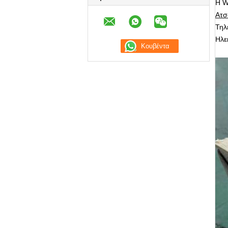
Η W
Ατσ
Τηλ
Ηλε