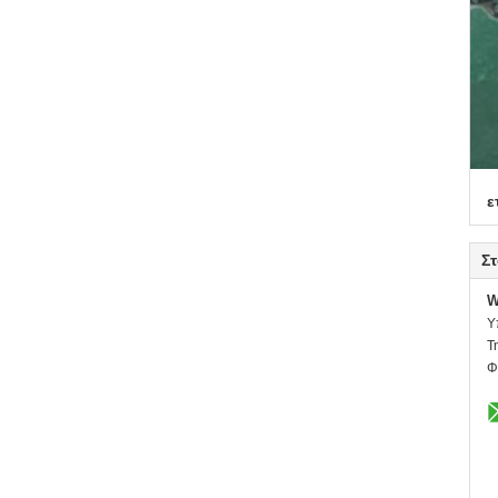
ε
Στ
W
Υ
Τ
Φ