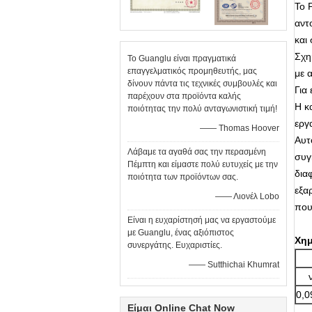
Το 
αντ
και
Σχη
Το Guanglu είναι πραγματικά
επαγγελματικός προμηθευτής, μας
με 
δίνουν πάντα τις τεχνικές συμβουλές και
Για
παρέχουν στα προϊόντα καλής
Η κ
ποιότητας την πολύ ανταγωνιστική τιμή!
εργ
—— Thomas Hoover
Αυτ
Λάβαμε τα αγαθά σας την περασμένη
συγ
Πέμπτη και είμαστε πολύ ευτυχείς με την
δια
ποιότητα των προϊόντων σας.
εξα
—— Λιονέλ Lobo
που
Είναι η ευχαρίστησή μας να εργαστούμε
με Guanglu, ένας αξιόπιστος
Χημ
συνεργάτης. Ευχαριστίες.
—— Sutthichai Khumrat
0,0
Είμαι Online Chat Now