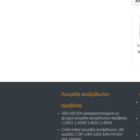
Ά
Υ
φ
Λουρίδα ανοξείδωτου
ακρίβειας
AISI 420 EN ελασματοποιημένη εν
ψυχρώ λουρίδα ανοξείδωτου ακρίβειας
1,4021 1,4028 1,4031 1,4034
Cold-rolled λουρίδα ανοξείδωτου JIS
sus301-CSP 1/4H 1/2H 3/4H FH EH
στις σπείρες