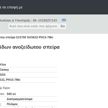
ε σε επαφή με
Πωλήσεις & Υποστήριξη：
86--15190257143
Go
ωτου σπείρα S15700 SUS632 PH15-7Mo
ίδων ανοξείδωτου σπείρα
Κίνα
Daway
SGS
632, PH15-7Mo
ς Όροι:
min:
500 κλ
Διαπραγματεύσιμα
ς:
Πλόιμος