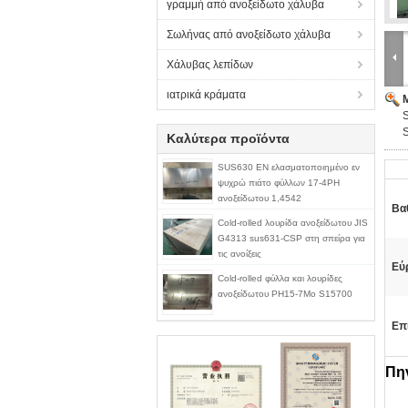
γραμμή από ανοξείδωτο χάλυβα
Σωλήνας από ανοξείδωτο χάλυβα
Χάλυβας λεπίδων
ιατρικά κράματα
Καλύτερα προϊόντα
SUS630 EN ελασματοποιημένο εν
ψυχρώ πιάτο φύλλων 17-4PH
ανοξείδωτου 1,4542
Βα
Cold-rolled λουρίδα ανοξείδωτου JIS
G4313 sus631-CSP στη σπείρα για
τις ανοίξεις
Εύ
Cold-rolled φύλλα και λουρίδες
ανοξείδωτου PH15-7Mo S15700
Επ
Πη