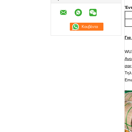
Έν
Για
WUX
Ανο
σας
Τηλ
Ema