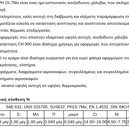
PH 15-7Mo είναι ένας ημι-ωστενιτικός ανοξείδωτος χάλυβας που σκληρα
οχή
 σκληρότητα, καλή αντοχή στη διάβρωση και ελάχιστη παραμόρφωση στ
ματίζεται εύκολα σε κατάσταση ανόπτησης και αναπτύσσει αποτελεσματ
απλές θερμικές επεξεργασίες.
 εφαρμογές που απαιτούν εξαιρετικά υψηλή αντοχή, ανοξείδωτο χάλυβ
ατάσταση CH 900 είναι ιδιαίτερα χρήσιμη για εφαρμογές που επιτρέπου
ασιμότητα.
ό το κράμα είναι ιδιαίτερα ευεργετικό για ένα ευρύ φάσμα εφαρμογών 
κράτησης, ελατήρια,
φράγματα, διαφράγματα αεροσκαφών, συγκολλημένες και συγκολλημένε
ρτήματα αεροσκαφών
 απαιτεί υψηλή αντοχή σε υψηλές θερμοκρασίες.
ική σύνθεση %
SAE 632, UNS S15700, SUS632, PH15-7Mo, EN 1.4532, DIN X8Cr
ντο
Σι
Mn
Π
μικρό
Cr
Ni
9 μέγ.
1,00 μέγ.
1,00 μέγ.
0,040 μέγ.
0,040 μέγ.
14.00~16.00
6,50~7,75
2