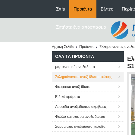
Σπίτι
Προϊόντα
Βίντεο
Περίπο
Ζητήστε ένα απόσπασμα
Αρχική Σελίδα
Προϊόντα
Σκληραίνοντας ανοξε
ΌΛΑ ΤΑ ΠΡΟΪΌΝΤΑ
Ελ
S1
μαρτενσιτικό ανοξείδωτο
Σκληραίνοντας ανοξείδωτο πτώσης
Φερριτικό ανοξείδωτο
Ειδικά κράματα
Λουρίδα ανοξείδωτου ακρίβειας
Φύλλο και σπείρα ανοξείδωτου
Σύρμα από ανοξείδωτο χάλυβα