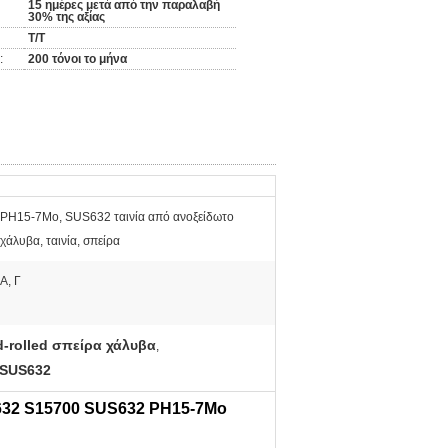
15 ημέρες μετά από την παραλαβή
30% της αξίας
T/T
:
200 τόνοι το μήνα
PH15-7Mo, SUS632 ταινία από ανοξείδωτο
χάλυβα, ταινία, σπείρα
Α, Γ
d-rolled σπείρα χάλυβα
,
α SUS632
632 S15700 SUS632 PH15-7Mo