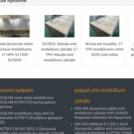
λλα προϊόντα
λικά φύλλα και πιάτα
SUS631 Χάλυβα από
Φύλλα και λουρίδες 17-
ύλλων ανοξείδωτου
ανοξείδωτο χάλυβα 17-
7PH ανοξείδωτου cAms
Κ
17-4PH S17400
7PH Χάλυβα από
5529 cold-rolled
φ
SUS630
ανοξείδωτο χάλυβα
ιατρικά κράματα
γραμμή από ανοξείδωτο
316LVM υλικό πιάτο ανοξείδωτου
χάλυβα
316LVM ASTM F139 μοσχευμάτων
φύλλων
AISI 446 Στρογγυλή ράβδο από
ανοξείδωτο χάλυβα UNS S44600
316LVM ανοξείδωτο γύρω από τα
Φερριτική ανθεκτική στη θερμότητα
καλώδια ASTM F138 ράβδων φραγμών
SS
DIN X4CrNiMo16-5-1 EN 1.4418
Στρογγυλές ράβδοι από ανοξείδωτο
ΑΣTM F138 ISO 5832-1 Στρογγυλή
χάλυβα Κατάσταση Α QT760 QT900
ράβδο από ανοξείδωτο χάλυβα 316LVM