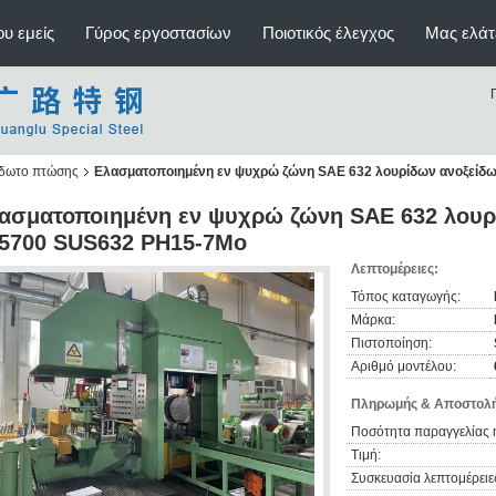
υ εμείς
Γύρος εργοστασίων
Ποιοτικός έλεγχος
Μας ελάτ
ίδωτο πτώσης
Ελασματοποιημένη εν ψυχρώ ζώνη SAE 632 λουρίδων ανοξείδ
ασματοποιημένη εν ψυχρώ ζώνη SAE 632 λουρ
5700 SUS632 PH15-7Mo
Λεπτομέρειες:
Τόπος καταγωγής:
Μάρκα:
Πιστοποίηση:
Αριθμό μοντέλου:
Πληρωμής & Αποστολή
Ποσότητα παραγγελίας 
Τιμή:
Συσκευασία λεπτομέρειε