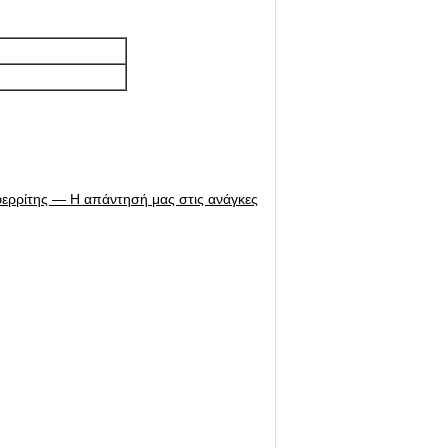
φερρίτης — Η απάντησή μας στις ανάγκες