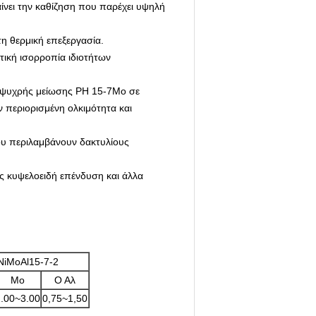
ίνει την καθίζηση που παρέχει υψηλή
η θερμική επεξεργασία.
ική ισορροπία ιδιοτήτων
α ψυχρής μείωσης PH 15-7Mo σε
ν περιορισμένη ολκιμότητα και
που περιλαμβάνουν δακτυλίους
ς κυψελοειδή επένδυση και άλλα
NiMoAl15-7-2
Μο
Ο Αλ
.00~3.00
0,75~1,50