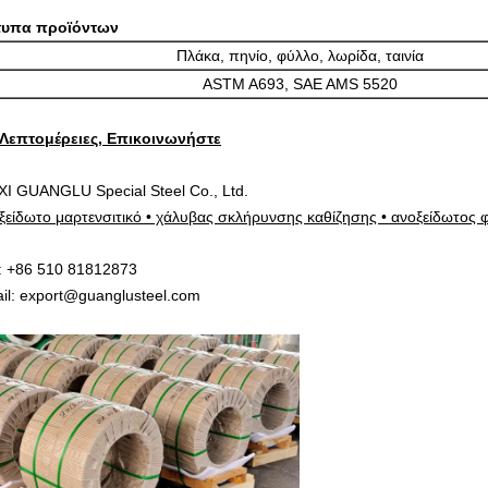
τυπα προϊόντων
Πλάκα, πηνίο, φύλλο, λωρίδα, ταινία
ASTM A693, SAE AMS 5520
 Λεπτομέρειες, Επικοινωνήστε
I GUANGLU Special Steel Co., Ltd.
ξείδωτο μαρτενσιτικό • χάλυβας σκλήρυνσης καθίζησης • ανοξείδωτος 
: +86 510 81812873
il: export@guanglusteel.com