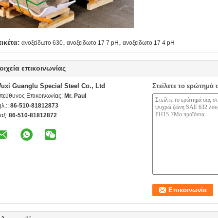
,
,
τικέτα:
ανοξείδωτο 630
ανοξείδωτο 17 7 pH
ανοξείδωτο 17 4 pH
οιχεία επικοινωνίας
uxi Guanglu Special Steel Co., Ltd
Στείλετε το ερώτημά 
πεύθυνος Επικοινωνίας:
Mr. Paul
ηλ.::
86-510-81812873
αξ:
86-510-81812872