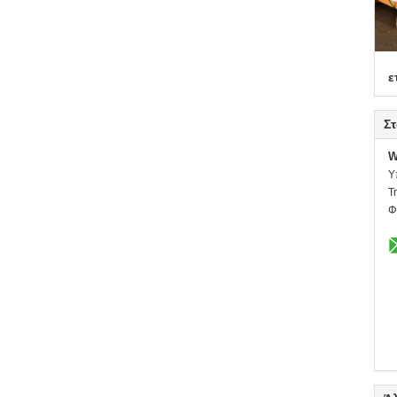
ε
Στ
W
Υ
Τ
Φ