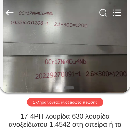
Guanglu
Special
Steel
Co.,
Ltd.
All
Rights
Reserved.
ΣΠΊΤΙ
ΠΡΟΪΌΝΤΑ
ΒΊΝΤΕΟ
ΠΕΡΊΠΟΥ
ΕΜΕΊΣ
Σκληραίνοντας ανοξείδωτο πτώσης
ΓΎΡΟΣ
17-4PH λουρίδα 630 λουρίδα
ΕΡΓΟΣΤΑΣΊΩΝ
ανοξείδωτου 1,4542 στη σπείρα ή τα