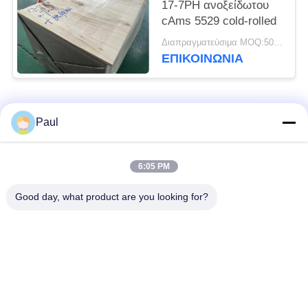
17-7PH ανοξείδωτου
cAms 5529 cold-rolled
Διαπραγματεύσιμα MOQ:500 ΚΛ
ΕΠΙΚΟΙΝΩΝΊΑ
Λαϊκή κατηγορία
Όλα
Paul
μαρτενσιτικό
Σκληραίνοντας
6:05 PM
ανοξείδωτο
ανοξείδωτο πτώσης
Good day, what product are you looking for?
Φερριτικό
Ειδικά κράματα
ανοξείδωτο
Λουρίδα ανοξείδωτου
Φύλλο και σπείρα
ακρίβειας
ανοξείδωτου