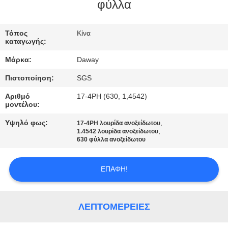
φύλλα
ΠΟΙΟΤΙΚΌΣ
ΈΛΕΓΧΟΣ
Τόπος
Κίνα
καταγωγής:
Μάρκα:
Daway
ΜΑΣ
Πιστοποίηση:
SGS
ΕΛΆΤΕ
Αριθμό
17-4PH (630, 1,4542)
ΣΕ
μοντέλου:
ΕΠΑΦΉ
Υψηλό φως:
,
17-4PH λουρίδα ανοξείδωτου
,
ΜΕ
1.4542 λουρίδα ανοξείδωτου
630 φύλλα ανοξείδωτου
ΖΗΤΉΣΤΕ
ΕΠΑΦΉ!
ΈΝΑ
ΑΠΌΣΠΑΣΜΑ
ΛΕΠΤΟΜΈΡΕΙΕΣ