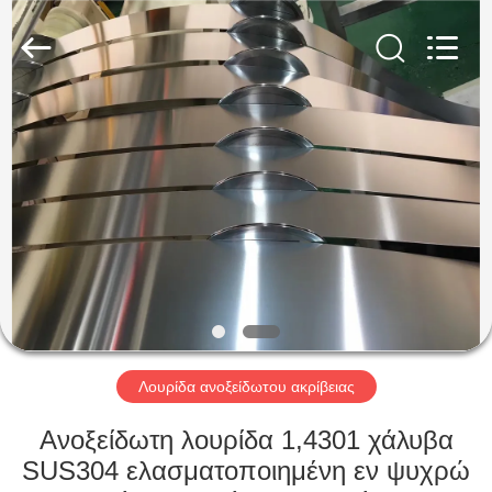
Guanglu
Special
Steel
Co.,
Ltd.
All
Rights
Reserved.
ΣΠΊΤΙ
ΠΡΟΪΌΝΤΑ
ΒΊΝΤΕΟ
ΠΕΡΊΠΟΥ
ΕΜΕΊΣ
Λουρίδα ανοξείδωτου ακρίβειας
ΓΎΡΟΣ
Ανοξείδωτη λουρίδα 1,4301 χάλυβα
ΕΡΓΟΣΤΑΣΊΩΝ
SUS304 ελασματοποιημένη εν ψυχρώ