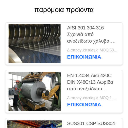
SITEMAP
παρόμοια προϊόντα
PRIVACY
AISI 301 304 316
POLICY
Σχοινιά από
ανοξείδωτο χάλυβα,
λωρίδες ακριβείας,
Διαπραγματεύσιμα MOQ:500 κλ
φύλλα, πλάκες
ΕΠΙΚΟΙΝΩΝΊΑ
EN 1.4034 Aisi 420C
DIN X46Cr13 Λωρίδα
από ανοξείδωτο
χάλυβα ψυχρής
Διαπραγματεύσιμα MOQ:1 τόνος
έλασης σε πηνίο
ΕΠΙΚΟΙΝΩΝΊΑ
SUS301-CSP SUS304-