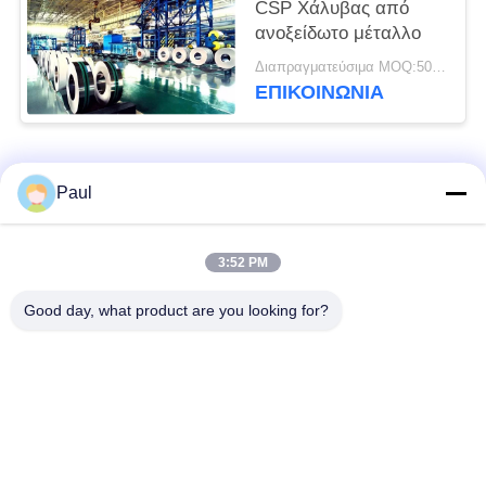
CSP Χάλυβας από
ανοξείδωτο μέταλλο
Διαπραγματεύσιμα MOQ:500 κλ
ΕΠΙΚΟΙΝΩΝΊΑ
Λαϊκή κατηγορία
Όλα
Paul
μαρτενσιτικό
Σκληραίνοντας
3:52 PM
ανοξείδωτο
ανοξείδωτο πτώσης
Good day, what product are you looking for?
Φερριτικό
Ειδικά κράματα
ανοξείδωτο
Λουρίδα ανοξείδωτου
Φύλλο και σπείρα
ακρίβειας
ανοξείδωτου