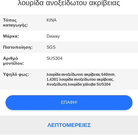
λουρίδα ανοξείδωτου ακρίβειας
ΠΟΙΟΤΙΚΌΣ
ΈΛΕΓΧΟΣ
Τόπος
ΚΙΝΑ
καταγωγής:
Μάρκα:
Daway
ΜΑΣ
Πιστοποίηση:
SGS
ΕΛΆΤΕ
Αριθμό
SUS304
ΣΕ
μοντέλου:
ΕΠΑΦΉ
Υψηλό φως:
,
λουρίδα ανοξείδωτου ακρίβειας 640mm
,
ΜΕ
1.4301 λουρίδα ανοξείδωτου ακρίβειας
Ανοξείδωτη λουρίδα χάλυβα SUS304
ΖΗΤΉΣΤΕ
ΕΠΑΦΉ!
ΈΝΑ
ΑΠΌΣΠΑΣΜΑ
ΛΕΠΤΟΜΈΡΕΙΕΣ