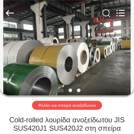
Guanglu
Special
Steel
Co.,
Ltd.
All
Rights
Reserved.
ΣΠΊΤΙ
ΠΡΟΪΌΝΤΑ
ΒΊΝΤΕΟ
ΠΕΡΊΠΟΥ
ΕΜΕΊΣ
Φύλλο και σπείρα ανοξείδωτου
ΓΎΡΟΣ
Cold-rolled λουρίδα ανοξείδωτου JIS
ΕΡΓΟΣΤΑΣΊΩΝ
SUS420J1 SUS420J2 στη σπείρα