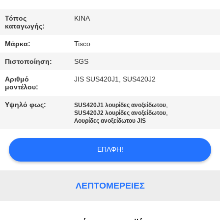
ΠΟΙΟΤΙΚΌΣ
Τόπος
ΚΙΝΑ
καταγωγής:
ΈΛΕΓΧΟΣ
Μάρκα:
Tisco
Πιστοποίηση:
SGS
ΜΑΣ
ΕΛΆΤΕ
Αριθμό
JIS SUS420J1, SUS420J2
μοντέλου:
ΣΕ
Υψηλό φως:
,
SUS420J1 λουρίδες ανοξείδωτου
ΕΠΑΦΉ
,
SUS420J2 λουρίδες ανοξείδωτου
Λουρίδες ανοξείδωτου JIS
ΜΕ
ΕΠΑΦΉ!
ΖΗΤΉΣΤΕ
ΈΝΑ
ΛΕΠΤΟΜΈΡΕΙΕΣ
ΑΠΌΣΠΑΣΜΑ