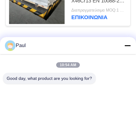
X46Cr13 EN 10088-2
1.4034 Υλικό
Διαπραγματεύσιμα MOQ:1 τόνος
ΕΠΙΚΟΙΝΩΝΊΑ
Λαϊκή κατηγορία
Όλα
Paul
μαρτενσιτικό
Σκληραίνοντας
10:54 AM
ανοξείδωτο
ανοξείδωτο πτώσης
Good day, what product are you looking for?
Φερριτικό
Ειδικά κράματα
ανοξείδωτο
Λουρίδα ανοξείδωτου
Φύλλο και σπείρα
ακρίβειας
ανοξείδωτου