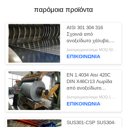
SITEMAP
παρόμοια προϊόντα
PRIVACY
AISI 301 304 316
POLICY
Σχοινιά από
ανοξείδωτο χάλυβα,
λωρίδες ακριβείας,
Διαπραγματεύσιμα MOQ:500 κλ
φύλλα, πλάκες
ΕΠΙΚΟΙΝΩΝΊΑ
EN 1.4034 Aisi 420C
DIN X46Cr13 Λωρίδα
από ανοξείδωτο
χάλυβα ψυχρής
Διαπραγματεύσιμα MOQ:1 τόνος
έλασης σε πηνίο
ΕΠΙΚΟΙΝΩΝΊΑ
SUS301-CSP SUS304-