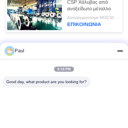
CSP Χάλυβας από
ανοξείδωτο μέταλλο
Διαπραγματεύσιμα MOQ:500 κλ
ΕΠΙΚΟΙΝΩΝΊΑ
Λαϊκή κατηγορία
Όλα
Paul
μαρτενσιτικό
Σκληραίνοντας
8:19 PM
ανοξείδωτο
ανοξείδωτο πτώσης
Good day, what product are you looking for?
Φερριτικό
Ειδικά κράματα
ανοξείδωτο
Λουρίδα ανοξείδωτου
Φύλλο και σπείρα
ακρίβειας
ανοξείδωτου