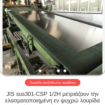
Guanglu
Special
Steel
Co.,
Ltd.
All
Rights
Reserved.
ΣΠΊΤΙ
ΠΡΟΪΌΝΤΑ
ΒΊΝΤΕΟ
ΠΕΡΊΠΟΥ
ΕΜΕΊΣ
Λουρίδα ανοξείδωτου ακρίβειας
ΓΎΡΟΣ
JIS sus301-CSP 1/2H μετριάζουν την
ΕΡΓΟΣΤΑΣΊΩΝ
ελασματοποιημένη εν ψυχρώ λουρίδα