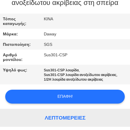
ανοξείδωτου ακρίβειας στη σπείρα
ΠΟΙΟΤΙΚΌΣ
ΈΛΕΓΧΟΣ
Τόπος
ΚΙΝΑ
καταγωγής:
Μάρκα:
Daway
ΜΑΣ
Πιστοποίηση:
SGS
ΕΛΆΤΕ
Αριθμό
Sus301-CSP
ΣΕ
μοντέλου:
ΕΠΑΦΉ
Υψηλό φως:
,
Sus301-CSP λουρίδα
,
ΜΕ
Sus301-CSP λουρίδα ανοξείδωτου ακρίβειας
1/2H λουρίδα ανοξείδωτου ακρίβειας
ΖΗΤΉΣΤΕ
ΕΠΑΦΉ!
ΈΝΑ
ΑΠΌΣΠΑΣΜΑ
ΛΕΠΤΟΜΈΡΕΙΕΣ